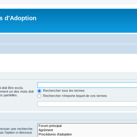
s d'Adoption
 doit être exclu.
Rechercher tous les termes
ement un des mots doit
s partielles.
Rechercher n’importe lequel de ces termes
fectuer une recherche.
s l’option ci-dessous