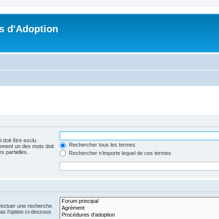
s d'Adoption
 doit être exclu.
Rechercher tous les termes
ement un des mots doit
s partielles.
Rechercher n’importe lequel de ces termes
fectuer une recherche.
s l’option ci-dessous