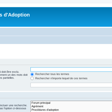
s d'Adoption
 doit être exclu.
Rechercher tous les termes
ement un des mots doit
s partielles.
Rechercher n’importe lequel de ces termes
fectuer une recherche.
s l’option ci-dessous