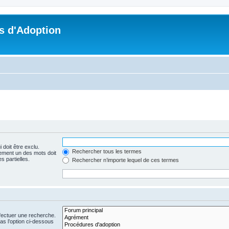
s d'Adoption
 doit être exclu.
Rechercher tous les termes
ement un des mots doit
s partielles.
Rechercher n’importe lequel de ces termes
fectuer une recherche.
s l’option ci-dessous