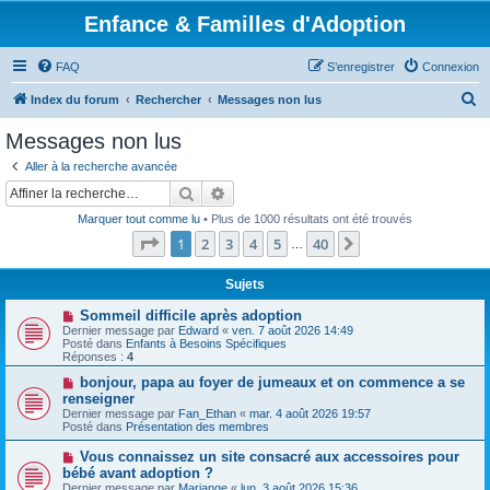
Enfance & Familles d'Adoption
FAQ
S’enregistrer
Connexion
R
Index du forum
Rechercher
Messages non lus
e
Messages non lus
c
Aller à la recherche avancée
h
Rechercher
Recherche avancée
e
Marquer tout comme lu
• Plus de 1000 résultats ont été trouvés
r
Page
1
sur
40
1
2
3
4
5
40
Suivante
…
c
h
Sujets
e
N
Sommeil difficile après adoption
o
Dernier message par
Edward
«
ven. 7 août 2026 14:49
r
u
Posté dans
Enfants à Besoins Spécifiques
v
Réponses :
4
e
a
N
bonjour, papa au foyer de jumeaux et on commence a se
u
o
renseigner
m
u
Dernier message par
Fan_Ethan
«
mar. 4 août 2026 19:57
e
v
Posté dans
Présentation des membres
s
e
s
a
N
Vous connaissez un site consacré aux accessoires pour
a
u
o
g
bébé avant adoption ?
m
u
e
e
Dernier message par
Mariange
«
lun. 3 août 2026 15:36