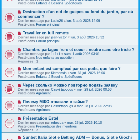
v
s
Posté dans
Enfants à Besoins Spécifiques
e
s
a
a
N
Destruction d'un nid de guêpes au fond du jardin, par où
u
g
o
commencer ?
m
e
u
e
Dernier message par
Lucie26
«
lun. 3 août 2026 14:09
v
s
Posté dans
Forum principal
e
s
a
a
N
Travailler en full remote
u
g
o
Dernier message par
m
jean-victor
«
lun. 3 août 2026 13:32
e
u
Posté dans
e
Forum principal
v
s
e
s
N
Chambre partagee frere et soeur : neutre sans etre triste ?
a
a
o
Dernier message par
1+1+1
«
sam. 1 août 2026 03:01
u
g
u
Posté dans
Nos enfants au quotidien
m
e
v
Réponses :
1
e
e
s
a
N
Mon enfant est complexé par ses poils, que faire ?
s
u
o
Dernier message par
Klemensia
«
ven. 31 juil. 2026 16:00
a
m
u
Posté dans
Enfants à Besoins Spécifiques
g
e
v
e
s
e
N
Через сколько можно повторно подать заявку
s
a
o
Dernier message par
Casvirtapougs
«
mer. 29 juil. 2026 00:53
a
u
u
Posté dans
Agrément
g
m
v
e
e
e
N
Почему МФО отказали в займе?
s
a
o
s
Dernier message par
Casvirtapougs
«
mar. 28 juil. 2026 22:08
u
u
a
Posté dans
Agrément
m
v
g
e
e
e
N
Présentation Estel
s
a
o
s
Dernier message par
rebecca
«
mar. 28 juil. 2026 10:10
u
u
a
Posté dans
Présentation des membres
m
v
g
Réponses :
2
e
e
e
s
a
N
Sunbet Italia Slot e Betting ADM — Bonus, Slot e Giochi
s
u