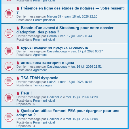
Posté dans
Forum principal
m
v
g
e
e
e
N
Présence en ligne des études de notaires — votre ressenti
s
a
o
s
?
u
u
a
Dernier message par
m
Marcus89
«
sam. 18 juil. 2026 22:10
v
g
Posté dans
e
Forum principal
e
e
s
a
s
N
Besoin d'un avocat à Strasbourg pour notre dossier
u
a
o
d'adoption, des pistes ?
m
g
u
e
Dernier message par
Cedina
«
ven. 17 juil. 2026 11:44
e
v
s
Posté dans
Forum principal
e
s
a
a
N
курсы вождения иркутск стоимость
u
g
o
Dernier message par
m
Casvirtapougs
«
ven. 17 juil. 2026 00:27
e
u
Posté dans
e
Agrément
v
s
e
s
N
автошкола категория в цена
a
a
o
Dernier message par
Casvirtapougs
«
jeu. 16 juil. 2026 21:51
u
g
u
Posté dans
Agrément
m
e
v
e
e
N
TSA TDAH dyspraxie
s
a
o
s
Dernier message par
lucie21
«
mer. 15 juil. 2026 16:15
u
u
a
Posté dans
Témoignages
m
v
g
e
e
e
N
Peur !
s
a
o
s
Dernier message par
Gedeonluc
«
mer. 15 juil. 2026 14:20
u
u
a
Posté dans
Forum principal
m
v
g
Réponses :
6
e
e
e
s
a
N
Quelqu'un utilise Yomoni PEA pour épargner pour une
s
u
o
adoption ?
a
m
u
g
Dernier message par
Gedeonluc
«
mer. 15 juil. 2026 14:08
e
v
e
Posté dans
Forum principal
s
e
Réponses :
4
s
a