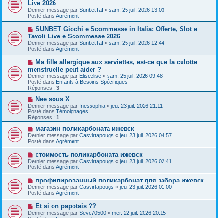
o
Live 2026
a
m
u
g
Dernier message par
SunbetTaf
«
sam. 25 juil. 2026 13:03
e
v
e
Posté dans
Agrément
s
e
s
a
N
SUNBET Giochi e Scommesse in Italia: Offerte, Slot e
a
u
o
g
Tavoli Live e Scommesse 2026
m
u
e
e
Dernier message par
SunbetTaf
«
sam. 25 juil. 2026 12:44
v
s
Posté dans
Agrément
e
s
a
a
N
Ma fille allergique aux serviettes, est-ce que la culotte
u
g
o
menstruelle peut aider ?
m
e
u
e
Dernier message par
Eliseelise
«
sam. 25 juil. 2026 09:48
v
s
Posté dans
Enfants à Besoins Spécifiques
e
s
Réponses :
3
a
a
u
g
N
Nee sous X
m
e
o
Dernier message par
Inessophia
«
jeu. 23 juil. 2026 21:11
e
u
Posté dans
Témoignages
s
v
Réponses :
1
s
e
a
a
N
магазин поликарбоната ижевск
g
u
o
Dernier message par
Casvirtapougs
«
jeu. 23 juil. 2026 04:57
e
m
u
Posté dans
Agrément
e
v
s
e
N
стоимость поликарбоната ижевск
s
a
o
Dernier message par
Casvirtapougs
«
jeu. 23 juil. 2026 02:41
a
u
u
Posté dans
Agrément
g
m
v
e
e
e
N
профилированный поликарбонат для забора ижевск
s
a
o
s
Dernier message par
Casvirtapougs
«
jeu. 23 juil. 2026 01:00
u
u
a
Posté dans
Agrément
m
v
g
e
e
e
N
Et si on papotais ??
s
a
o
s
Dernier message par
Seve70500
«
mer. 22 juil. 2026 20:15
u
u
a