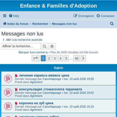
Enfance & Familles d'Adoption
FAQ
S’enregistrer
Connexion
R
Index du forum
Rechercher
Messages non lus
e
Messages non lus
c
Aller à la recherche avancée
h
Rechercher
Recherche avancée
e
Marquer tout comme lu
• Plus de 1000 résultats ont été trouvés
r
Page
1
sur
40
1
2
3
4
5
40
Suivante
…
c
h
Sujets
e
N
лечение кариеса ижевск цена
o
Dernier message par
Casvirtapougs
«
lun. 10 août 2026 19:59
r
u
Posté dans
Agrément
v
e
N
консультация стоматолога терапевта
a
o
Dernier message par
Casvirtapougs
«
lun. 10 août 2026 19:02
u
u
Posté dans
Agrément
m
v
e
e
N
коронка на зуб цена
s
a
o
s
Dernier message par
Casvirtapougs
«
lun. 10 août 2026 16:15
u
u
a
Posté dans
Agrément
m
v
g
e
e
e
N
удаление нижних зубов
s