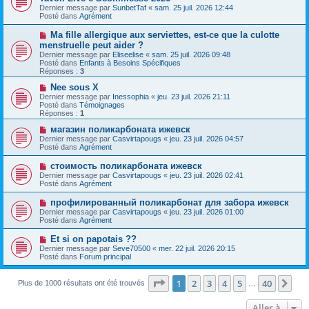
u
e
e
Dernier message par
SunbetTaf
«
sam. 25 juil. 2026 12:44
v
s
Posté dans
Agrément
e
s
a
a
N
Ma fille allergique aux serviettes, est-ce que la culotte
u
g
o
menstruelle peut aider ?
m
e
u
e
Dernier message par
Eliseelise
«
sam. 25 juil. 2026 09:48
v
s
Posté dans
Enfants à Besoins Spécifiques
e
s
Réponses :
3
a
a
u
g
N
Nee sous X
m
e
o
Dernier message par
Inessophia
«
jeu. 23 juil. 2026 21:11
e
u
Posté dans
Témoignages
s
v
Réponses :
1
s
e
a
a
N
магазин поликарбоната ижевск
g
u
o
Dernier message par
Casvirtapougs
«
jeu. 23 juil. 2026 04:57
e
m
u
Posté dans
Agrément
e
v
s
e
N
стоимость поликарбоната ижевск
s
a
o
Dernier message par
Casvirtapougs
«
jeu. 23 juil. 2026 02:41
a
u
u
Posté dans
Agrément
g
m
v
e
e
e
N
профилированный поликарбонат для забора ижевск
s
a
o
s
Dernier message par
Casvirtapougs
«
jeu. 23 juil. 2026 01:00
u
u
a
Posté dans
Agrément
m
v
g
e
e
e
N
Et si on papotais ??
s
a
o
s
Dernier message par
Seve70500
«
mer. 22 juil. 2026 20:15
u
u
a
Posté dans
Forum principal
m
v
g
e
e
e
s
a
Page
1
sur
40
1
2
3
4
5
40
Sui
Plus de 1000 résultats ont été trouvés
s
…
u
a
m
g
e
Aller à
e