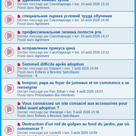
a
o
s
Dernier message par
Casvirtapougs
«
lun. 10 août 2026 15:16
u
u
a
Posté dans
Agrément
m
v
g
e
e
e
N
специальная оценка условий труда обучение
s
a
o
s
Dernier message par
Casvirtapougs
«
lun. 10 août 2026 14:46
u
u
a
Posté dans
Agrément
m
v
g
e
e
e
N
профессиональная гигиена полости рта
s
a
o
s
Dernier message par
Casvirtapougs
«
lun. 10 août 2026 14:17
u
u
a
Posté dans
Agrément
m
v
g
e
e
e
N
исправление прикуса цена
s
a
o
s
Dernier message par
Casvirtapougs
«
lun. 10 août 2026 13:12
u
u
a
Posté dans
Agrément
m
v
g
e
e
e
N
Sommeil difficile après adoption
s
a
o
s
Dernier message par
Edward
«
ven. 7 août 2026 14:49
u
u
a
Posté dans
Enfants à Besoins Spécifiques
m
v
g
Réponses :
4
e
e
e
s
a
N
bonjour, papa au foyer de jumeaux et on commence a se
s
u
o
renseigner
a
m
u
g
Dernier message par
Fan_Ethan
«
mar. 4 août 2026 19:57
e
v
e
Posté dans
Présentation des membres
s
e
s
a
N
Vous connaissez un site consacré aux accessoires pour
a
u
o
g
bébé avant adoption ?
m
u
e
e
Dernier message par
Mariange
«
lun. 3 août 2026 15:36
v
s
Posté dans
Enfants à Besoins Spécifiques
e
s
a
a
N
Destruction d'un nid de guêpes au fond du jardin, par où
u
g
o
commencer ?
m
e
u
e
Dernier message par
Lucie26
«
lun. 3 août 2026 14:09
v
s