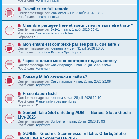
Posté dans
Forum principal
e
s
a
a
N
Travailler en full remote
u
g
o
Dernier message par
m
jean-victor
«
lun. 3 août 2026 13:32
e
u
Posté dans
e
Forum principal
v
s
e
s
N
Chambre partagee frere et soeur : neutre sans etre triste ?
a
a
o
Dernier message par
1+1+1
«
sam. 1 août 2026 03:01
u
g
u
Posté dans
Nos enfants au quotidien
m
e
v
Réponses :
1
e
e
s
a
N
Mon enfant est complexé par ses poils, que faire ?
s
u
o
Dernier message par
Klemensia
«
ven. 31 juil. 2026 16:00
a
m
u
Posté dans
Enfants à Besoins Spécifiques
g
e
v
e
s
e
N
Через сколько можно повторно подать заявку
s
a
o
Dernier message par
Casvirtapougs
«
mer. 29 juil. 2026 00:53
a
u
u
Posté dans
Agrément
g
m
v
e
e
e
N
Почему МФО отказали в займе?
s
a
o
s
Dernier message par
Casvirtapougs
«
mar. 28 juil. 2026 22:08
u
u
a
Posté dans
Agrément
m
v
g
e
e
e
N
Présentation Estel
s
a
o
s
Dernier message par
rebecca
«
mar. 28 juil. 2026 10:10
u
u
a
Posté dans
Présentation des membres
m
v
g
Réponses :
2
e
e
e
s
a
N
Sunbet Italia Slot e Betting ADM — Bonus, Slot e Giochi
s
u
o
Live 2026
a
m
u
g
Dernier message par
SunbetTaf
«
sam. 25 juil. 2026 13:03
e
v
e
Posté dans
Agrément
s
e
s
a
N
SUNBET Giochi e Scommesse in Italia: Offerte, Slot e
a
u
o
g
Tavoli Live e Scommesse 2026
m