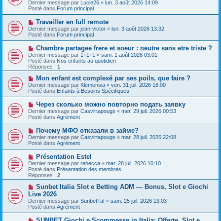
e
Dernier message par
Lucie26
«
lun. 3 août 2026 14:09
v
s
Posté dans
Forum principal
e
s
a
a
N
Travailler en full remote
u
g
o
Dernier message par
m
jean-victor
«
lun. 3 août 2026 13:32
e
u
Posté dans
e
Forum principal
v
s
e
s
N
Chambre partagee frere et soeur : neutre sans etre triste ?
a
a
o
Dernier message par
1+1+1
«
sam. 1 août 2026 03:01
u
g
u
Posté dans
Nos enfants au quotidien
m
e
v
Réponses :
1
e
e
s
a
N
Mon enfant est complexé par ses poils, que faire ?
s
u
o
Dernier message par
Klemensia
«
ven. 31 juil. 2026 16:00
a
m
u
Posté dans
Enfants à Besoins Spécifiques
g
e
v
e
s
e
N
Через сколько можно повторно подать заявку
s
a
o
Dernier message par
Casvirtapougs
«
mer. 29 juil. 2026 00:53
a
u
u
Posté dans
Agrément
g
m
v
e
e
e
N
Почему МФО отказали в займе?
s
a
o
s
Dernier message par
Casvirtapougs
«
mar. 28 juil. 2026 22:08
u
u
a
Posté dans
Agrément
m
v
g
e
e
e
N
Présentation Estel
s
a
o
s
Dernier message par
rebecca
«
mar. 28 juil. 2026 10:10
u
u
a
Posté dans
Présentation des membres
m
v
g
Réponses :
2
e
e
e
s
a
N
Sunbet Italia Slot e Betting ADM — Bonus, Slot e Giochi
s
u
o
Live 2026
a
m
u
g
Dernier message par
SunbetTaf
«
sam. 25 juil. 2026 13:03
e
v
e
Posté dans
Agrément
s
e
s
a
N
SUNBET Giochi e Scommesse in Italia: Offerte, Slot e
a
u