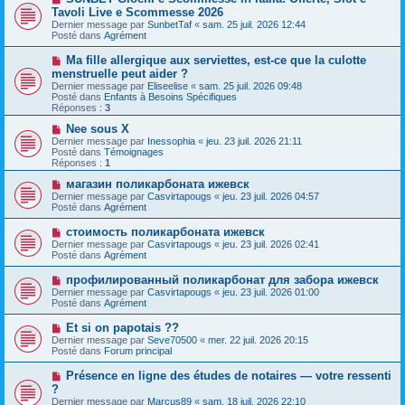
o
g
Tavoli Live e Scommesse 2026
m
u
e
e
Dernier message par
SunbetTaf
«
sam. 25 juil. 2026 12:44
v
s
Posté dans
Agrément
e
s
a
a
N
Ma fille allergique aux serviettes, est-ce que la culotte
u
g
o
menstruelle peut aider ?
m
e
u
e
Dernier message par
Eliseelise
«
sam. 25 juil. 2026 09:48
v
s
Posté dans
Enfants à Besoins Spécifiques
e
s
Réponses :
3
a
a
u
g
N
Nee sous X
m
e
o
Dernier message par
Inessophia
«
jeu. 23 juil. 2026 21:11
e
u
Posté dans
Témoignages
s
v
Réponses :
1
s
e
a
a
N
магазин поликарбоната ижевск
g
u
o
Dernier message par
Casvirtapougs
«
jeu. 23 juil. 2026 04:57
e
m
u
Posté dans
Agrément
e
v
s
e
N
стоимость поликарбоната ижевск
s
a
o
Dernier message par
Casvirtapougs
«
jeu. 23 juil. 2026 02:41
a
u
u
Posté dans
Agrément
g
m
v
e
e
e
N
профилированный поликарбонат для забора ижевск
s
a
o
s
Dernier message par
Casvirtapougs
«
jeu. 23 juil. 2026 01:00
u
u
a
Posté dans
Agrément
m
v
g
e
e
e
N
Et si on papotais ??
s
a
o
s
Dernier message par
Seve70500
«
mer. 22 juil. 2026 20:15
u
u
a
Posté dans
Forum principal
m
v
g
e
e
e
N
Présence en ligne des études de notaires — votre ressenti
s
a
o
s
?
u
u
a
Dernier message par
m
Marcus89
«
sam. 18 juil. 2026 22:10