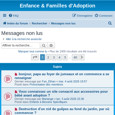
Enfance & Familles d'Adoption
FAQ
S’enregistrer
Connexion
R
Index du forum
Rechercher
Messages non lus
e
Messages non lus
c
Aller à la recherche avancée
h
Rechercher
Recherche avancée
e
Marquer tout comme lu
• Plus de 1000 résultats ont été trouvés
r
Page
1
sur
40
1
2
3
4
5
40
Suivante
…
c
h
Sujets
e
N
bonjour, papa au foyer de jumeaux et on commence a se
o
renseigner
r
u
Dernier message par
Fan_Ethan
«
mar. 4 août 2026 19:57
v
Posté dans
Présentation des membres
e
a
N
Vous connaissez un site consacré aux accessoires pour
u
o
bébé avant adoption ?
m
u
e
Dernier message par
Mariange
«
lun. 3 août 2026 15:36
v
s
Posté dans
Enfants à Besoins Spécifiques
e
s
a
a
N
Destruction d'un nid de guêpes au fond du jardin, par où
u
g
o
commencer ?
m
e
u