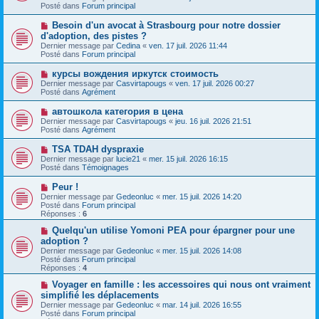
v
g
Posté dans
e
Forum principal
e
e
s
a
s
N
Besoin d'un avocat à Strasbourg pour notre dossier
u
a
o
d'adoption, des pistes ?
m
g
u
e
Dernier message par
Cedina
«
ven. 17 juil. 2026 11:44
e
v
s
Posté dans
Forum principal
e
s
a
a
N
курсы вождения иркутск стоимость
u
g
o
Dernier message par
m
Casvirtapougs
«
ven. 17 juil. 2026 00:27
e
u
Posté dans
e
Agrément
v
s
e
s
N
автошкола категория в цена
a
a
o
Dernier message par
Casvirtapougs
«
jeu. 16 juil. 2026 21:51
u
g
u
Posté dans
Agrément
m
e
v
e
e
N
TSA TDAH dyspraxie
s
a
o
s
Dernier message par
lucie21
«
mer. 15 juil. 2026 16:15
u
u
a
Posté dans
Témoignages
m
v
g
e
e
e
N
Peur !
s
a
o
s
Dernier message par
Gedeonluc
«
mer. 15 juil. 2026 14:20
u
u
a
Posté dans
Forum principal
m
v
g
Réponses :
6
e
e
e
s
a
N
Quelqu'un utilise Yomoni PEA pour épargner pour une
s
u
o
adoption ?
a
m
u
g
Dernier message par
Gedeonluc
«
mer. 15 juil. 2026 14:08
e
v
e
Posté dans
Forum principal
s
e
Réponses :
4
s
a
a
u
N
Voyager en famille : les accessoires qui nous ont vraiment
g
m
o
simplifié les déplacements
e
e
u
Dernier message par
Gedeonluc
«
mar. 14 juil. 2026 16:55
s
v
Posté dans
Forum principal
s
e