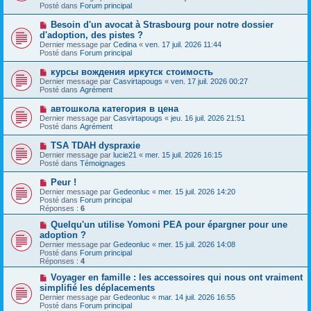
v
g
Posté dans
e
Forum principal
e
e
s
a
s
N
Besoin d'un avocat à Strasbourg pour notre dossier
u
a
o
d'adoption, des pistes ?
m
g
u
e
Dernier message par
Cedina
«
ven. 17 juil. 2026 11:44
e
v
s
Posté dans
Forum principal
e
s
a
a
N
курсы вождения иркутск стоимость
u
g
o
Dernier message par
m
Casvirtapougs
«
ven. 17 juil. 2026 00:27
e
u
Posté dans
e
Agrément
v
s
e
s
N
автошкола категория в цена
a
a
o
Dernier message par
Casvirtapougs
«
jeu. 16 juil. 2026 21:51
u
g
u
Posté dans
Agrément
m
e
v
e
e
N
TSA TDAH dyspraxie
s
a
o
s
Dernier message par
lucie21
«
mer. 15 juil. 2026 16:15
u
u
a
Posté dans
Témoignages
m
v
g
e
e
e
N
Peur !
s
a
o
s
Dernier message par
Gedeonluc
«
mer. 15 juil. 2026 14:20
u
u
a
Posté dans
Forum principal
m
v
g
Réponses :
6
e
e
e
s
a
N
Quelqu'un utilise Yomoni PEA pour épargner pour une
s
u
o
adoption ?
a
m
u
g
Dernier message par
Gedeonluc
«
mer. 15 juil. 2026 14:08
e
v
e
Posté dans
Forum principal
s
e
Réponses :
4
s
a
a
u
N
Voyager en famille : les accessoires qui nous ont vraiment
g
m
o
simplifié les déplacements
e
e
u
Dernier message par
Gedeonluc
«
mar. 14 juil. 2026 16:55
s
v
Posté dans
Forum principal
s
e