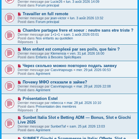
e
Dernier message par
Lucie26
«
lun. 3 août 2026 14:09
v
s
Posté dans
Forum principal
e
s
a
a
N
Travailler en full remote
u
g
o
Dernier message par
m
jean-victor
«
lun. 3 août 2026 13:32
e
u
Posté dans
e
Forum principal
v
s
e
s
N
Chambre partagee frere et soeur : neutre sans etre triste ?
a
a
o
Dernier message par
1+1+1
«
sam. 1 août 2026 03:01
u
g
u
Posté dans
Nos enfants au quotidien
m
e
v
Réponses :
1
e
e
s
a
N
Mon enfant est complexé par ses poils, que faire ?
s
u
o
Dernier message par
Klemensia
«
ven. 31 juil. 2026 16:00
a
m
u
Posté dans
Enfants à Besoins Spécifiques
g
e
v
e
s
e
N
Через сколько можно повторно подать заявку
s
a
o
Dernier message par
Casvirtapougs
«
mer. 29 juil. 2026 00:53
a
u
u
Posté dans
Agrément
g
m
v
e
e
e
N
Почему МФО отказали в займе?
s
a
o
s
Dernier message par
Casvirtapougs
«
mar. 28 juil. 2026 22:08
u
u
a
Posté dans
Agrément
m
v
g
e
e
e
N
Présentation Estel
s
a
o
s
Dernier message par
rebecca
«
mar. 28 juil. 2026 10:10
u
u
a
Posté dans
Présentation des membres
m
v
g
Réponses :
2
e
e
e
s
a
N
Sunbet Italia Slot e Betting ADM — Bonus, Slot e Giochi
s
u
o
Live 2026
a
m
u
g
Dernier message par
SunbetTaf
«
sam. 25 juil. 2026 13:03
e
v
e
Posté dans
Agrément
s
e
s
a
N
SUNBET Giochi e Scommesse in Italia: Offerte, Slot e
a
u