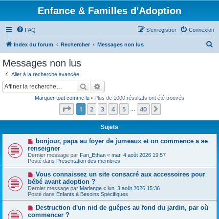
Enfance & Familles d'Adoption
FAQ
S’enregistrer
Connexion
R
Index du forum
Rechercher
Messages non lus
e
Messages non lus
c
Aller à la recherche avancée
h
Rechercher
Recherche avancée
e
Marquer tout comme lu
• Plus de 1000 résultats ont été trouvés
r
Page
1
sur
40
1
2
3
4
5
40
Suivante
…
c
h
Sujets
e
N
bonjour, papa au foyer de jumeaux et on commence a se
o
renseigner
r
u
Dernier message par
Fan_Ethan
«
mar. 4 août 2026 19:57
v
Posté dans
Présentation des membres
e
a
N
Vous connaissez un site consacré aux accessoires pour
u
o
bébé avant adoption ?
m
u
e
Dernier message par
Mariange
«
lun. 3 août 2026 15:36
v
s
Posté dans
Enfants à Besoins Spécifiques
e
s
a
a
N
Destruction d'un nid de guêpes au fond du jardin, par où
u
g
o
commencer ?
m
e
u