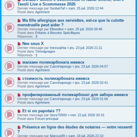
o
g
Tavoli Live e Scommesse 2026
m
u
e
e
Dernier message par
SunbetTaf
«
sam. 25 juil. 2026 12:44
v
s
Posté dans
Agrément
e
s
a
a
N
Ma fille allergique aux serviettes, est-ce que la culotte
u
g
o
menstruelle peut aider ?
m
e
u
e
Dernier message par
Eliseelise
«
sam. 25 juil. 2026 09:48
v
s
Posté dans
Enfants à Besoins Spécifiques
e
s
Réponses :
3
a
a
u
g
N
Nee sous X
m
e
o
Dernier message par
Inessophia
«
jeu. 23 juil. 2026 21:11
e
u
Posté dans
Témoignages
s
v
Réponses :
1
s
e
a
a
N
магазин поликарбоната ижевск
g
u
o
Dernier message par
Casvirtapougs
«
jeu. 23 juil. 2026 04:57
e
m
u
Posté dans
Agrément
e
v
s
e
N
стоимость поликарбоната ижевск
s
a
o
Dernier message par
Casvirtapougs
«
jeu. 23 juil. 2026 02:41
a
u
u
Posté dans
Agrément
g
m
v
e
e
e
N
профилированный поликарбонат для забора ижевск
s
a
o
s
Dernier message par
Casvirtapougs
«
jeu. 23 juil. 2026 01:00
u
u
a
Posté dans
Agrément
m
v
g
e
e
e
N
Et si on papotais ??
s
a
o
s
Dernier message par
Seve70500
«
mer. 22 juil. 2026 20:15
u
u
a
Posté dans
Forum principal
m
v
g
e
e
e
N
Présence en ligne des études de notaires — votre ressenti
s
a
o
s
?
u
u
a
Dernier message par
m
Marcus89
«
sam. 18 juil. 2026 22:10