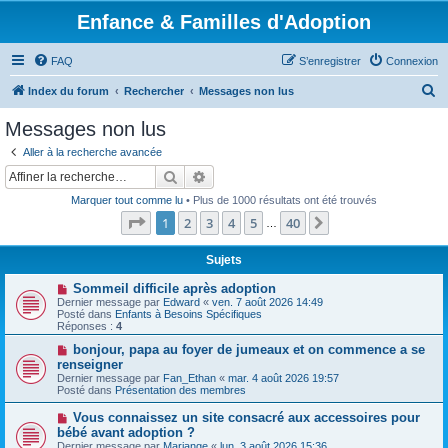
Enfance & Familles d'Adoption
FAQ
S’enregistrer
Connexion
R
Index du forum
Rechercher
Messages non lus
e
Messages non lus
c
Aller à la recherche avancée
h
Rechercher
Recherche avancée
e
Marquer tout comme lu
• Plus de 1000 résultats ont été trouvés
r
Page
1
sur
40
1
2
3
4
5
40
Suivante
…
c
h
Sujets
e
N
Sommeil difficile après adoption
o
Dernier message par
Edward
«
ven. 7 août 2026 14:49
r
u
Posté dans
Enfants à Besoins Spécifiques
v
Réponses :
4
e
a
N
bonjour, papa au foyer de jumeaux et on commence a se
u
o
renseigner
m
u
Dernier message par
Fan_Ethan
«
mar. 4 août 2026 19:57
e
v
Posté dans
Présentation des membres
s
e
s
a
N
Vous connaissez un site consacré aux accessoires pour
a
u
o
g
bébé avant adoption ?
m
u
e
e
Dernier message par
Mariange
«
lun. 3 août 2026 15:36