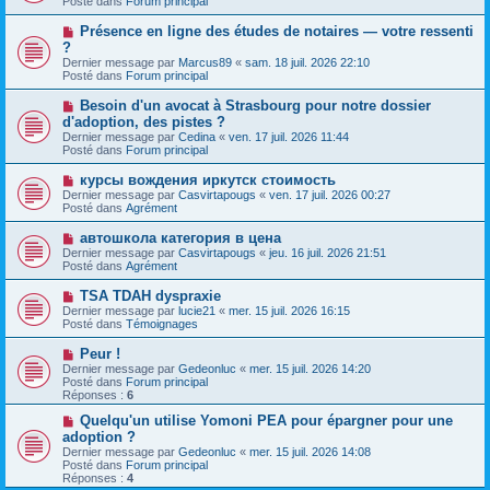
Posté dans
Forum principal
m
v
g
e
e
e
N
Présence en ligne des études de notaires — votre ressenti
s
a
o
s
?
u
u
a
Dernier message par
m
Marcus89
«
sam. 18 juil. 2026 22:10
v
g
Posté dans
e
Forum principal
e
e
s
a
s
N
Besoin d'un avocat à Strasbourg pour notre dossier
u
a
o
d'adoption, des pistes ?
m
g
u
e
Dernier message par
Cedina
«
ven. 17 juil. 2026 11:44
e
v
s
Posté dans
Forum principal
e
s
a
a
N
курсы вождения иркутск стоимость
u
g
o
Dernier message par
m
Casvirtapougs
«
ven. 17 juil. 2026 00:27
e
u
Posté dans
e
Agrément
v
s
e
s
N
автошкола категория в цена
a
a
o
Dernier message par
Casvirtapougs
«
jeu. 16 juil. 2026 21:51
u
g
u
Posté dans
Agrément
m
e
v
e
e
N
TSA TDAH dyspraxie
s
a
o
s
Dernier message par
lucie21
«
mer. 15 juil. 2026 16:15
u
u
a
Posté dans
Témoignages
m
v
g
e
e
e
N
Peur !
s
a
o
s
Dernier message par
Gedeonluc
«
mer. 15 juil. 2026 14:20
u
u
a
Posté dans
Forum principal
m
v
g
Réponses :
6
e
e
e
s
a
N
Quelqu'un utilise Yomoni PEA pour épargner pour une
s
u
o
adoption ?
a
m
u
g
Dernier message par
Gedeonluc
«
mer. 15 juil. 2026 14:08
e
v
e
Posté dans
Forum principal
s
e
Réponses :
4
s
a