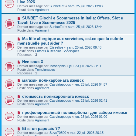
o
Live 2026
a
m
u
g
Dernier message par
SunbetTaf
«
sam. 25 juil. 2026 13:03
e
v
e
Posté dans
Agrément
s
e
s
a
N
SUNBET Giochi e Scommesse in Italia: Offerte, Slot e
a
u
o
g
Tavoli Live e Scommesse 2026
m
u
e
e
Dernier message par
SunbetTaf
«
sam. 25 juil. 2026 12:44
v
s
Posté dans
Agrément
e
s
a
a
N
Ma fille allergique aux serviettes, est-ce que la culotte
u
g
o
menstruelle peut aider ?
m
e
u
e
Dernier message par
Eliseelise
«
sam. 25 juil. 2026 09:48
v
s
Posté dans
Enfants à Besoins Spécifiques
e
s
Réponses :
3
a
a
u
g
N
Nee sous X
m
e
o
Dernier message par
Inessophia
«
jeu. 23 juil. 2026 21:11
e
u
Posté dans
Témoignages
s
v
Réponses :
1
s
e
a
a
N
магазин поликарбоната ижевск
g
u
o
Dernier message par
Casvirtapougs
«
jeu. 23 juil. 2026 04:57
e
m
u
Posté dans
Agrément
e
v
s
e
N
стоимость поликарбоната ижевск
s
a
o
Dernier message par
Casvirtapougs
«
jeu. 23 juil. 2026 02:41
a
u
u
Posté dans
Agrément
g
m
v
e
e
e
N
профилированный поликарбонат для забора ижевск
s
a
o
s
Dernier message par
Casvirtapougs
«
jeu. 23 juil. 2026 01:00
u
u
a
Posté dans
Agrément
m
v
g
e
e
e
N
Et si on papotais ??
s
a
o
s
Dernier message par
Seve70500
«
mer. 22 juil. 2026 20:15
u
u
a