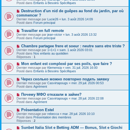
v
s
Posté dans
Enfants à Besoins Spécifiques
e
s
a
a
N
Destruction d'un nid de guêpes au fond du jardin, par où
u
g
o
commencer ?
m
e
u
e
Dernier message par
Lucie26
«
lun. 3 août 2026 14:09
v
s
Posté dans
Forum principal
e
s
a
a
N
Travailler en full remote
u
g
o
Dernier message par
m
jean-victor
«
lun. 3 août 2026 13:32
e
u
Posté dans
e
Forum principal
v
s
e
s
N
Chambre partagee frere et soeur : neutre sans etre triste ?
a
a
o
Dernier message par
1+1+1
«
sam. 1 août 2026 03:01
u
g
u
Posté dans
Nos enfants au quotidien
m
e
v
Réponses :
1
e
e
s
a
N
Mon enfant est complexé par ses poils, que faire ?
s
u
o
Dernier message par
Klemensia
«
ven. 31 juil. 2026 16:00
a
m
u
Posté dans
Enfants à Besoins Spécifiques
g
e
v
e
s
e
N
Через сколько можно повторно подать заявку
s
a
o
Dernier message par
Casvirtapougs
«
mer. 29 juil. 2026 00:53
a
u
u
Posté dans
Agrément
g
m
v
e
e
e
N
Почему МФО отказали в займе?
s
a
o
s
Dernier message par
Casvirtapougs
«
mar. 28 juil. 2026 22:08
u
u
a
Posté dans
Agrément
m
v
g
e
e
e
N
Présentation Estel
s
a
o
s
Dernier message par
rebecca
«
mar. 28 juil. 2026 10:10
u
u
a
Posté dans
Présentation des membres
m
v
g
Réponses :
2
e
e
e
s
a
N
Sunbet Italia Slot e Betting ADM — Bonus, Slot e Giochi
s
u