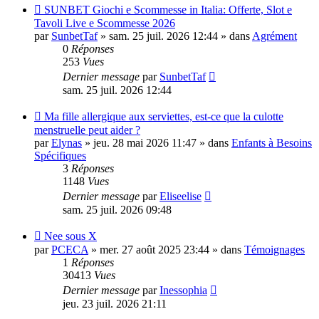
Nouveau
SUNBET Giochi e Scommesse in Italia: Offerte, Slot e
message
Tavoli Live e Scommesse 2026
par
SunbetTaf
»
sam. 25 juil. 2026 12:44
» dans
Agrément
0
Réponses
253
Vues
Dernier message
par
SunbetTaf
sam. 25 juil. 2026 12:44
Nouveau
Ma fille allergique aux serviettes, est-ce que la culotte
message
menstruelle peut aider ?
par
Elynas
»
jeu. 28 mai 2026 11:47
» dans
Enfants à Besoins
Spécifiques
3
Réponses
1148
Vues
Dernier message
par
Eliseelise
sam. 25 juil. 2026 09:48
Nouveau
Nee sous X
message
par
PCECA
»
mer. 27 août 2025 23:44
» dans
Témoignages
1
Réponses
30413
Vues
Dernier message
par
Inessophia
jeu. 23 juil. 2026 21:11