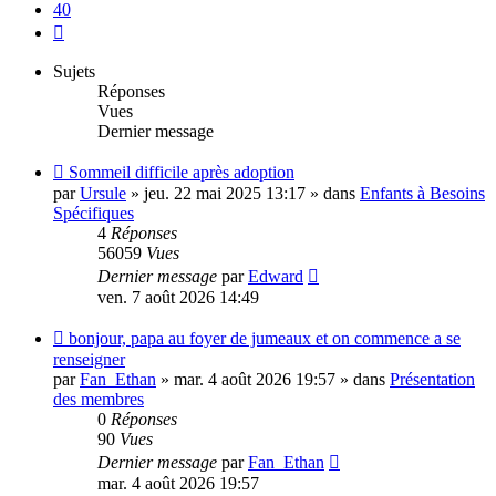
40
Suivante
Sujets
Réponses
Vues
Dernier message
Nouveau
Sommeil difficile après adoption
message
par
Ursule
»
jeu. 22 mai 2025 13:17
» dans
Enfants à Besoins
Spécifiques
4
Réponses
56059
Vues
Dernier message
par
Edward
ven. 7 août 2026 14:49
Nouveau
bonjour, papa au foyer de jumeaux et on commence a se
message
renseigner
par
Fan_Ethan
»
mar. 4 août 2026 19:57
» dans
Présentation
des membres
0
Réponses
90
Vues
Dernier message
par
Fan_Ethan
mar. 4 août 2026 19:57