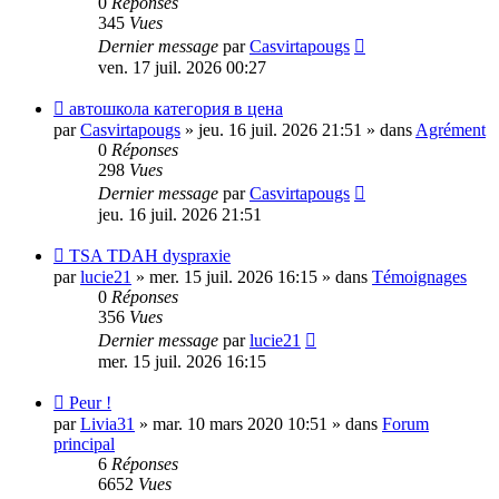
0
Réponses
345
Vues
Dernier message
par
Casvirtapougs
ven. 17 juil. 2026 00:27
Nouveau
автошкола категория в цена
message
par
Casvirtapougs
»
jeu. 16 juil. 2026 21:51
» dans
Agrément
0
Réponses
298
Vues
Dernier message
par
Casvirtapougs
jeu. 16 juil. 2026 21:51
Nouveau
TSA TDAH dyspraxie
message
par
lucie21
»
mer. 15 juil. 2026 16:15
» dans
Témoignages
0
Réponses
356
Vues
Dernier message
par
lucie21
mer. 15 juil. 2026 16:15
Nouveau
Peur !
message
par
Livia31
»
mar. 10 mars 2020 10:51
» dans
Forum
principal
6
Réponses
6652
Vues