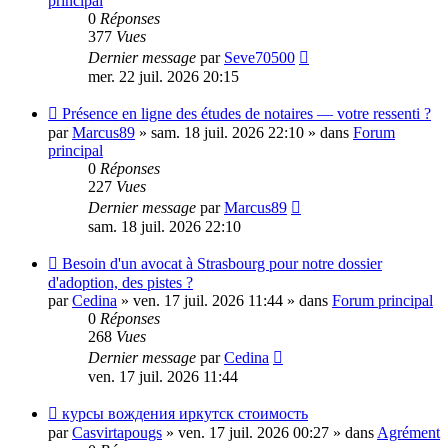
principal
0
Réponses
377
Vues
Dernier message
par
Seve70500
mer. 22 juil. 2026 20:15
Nouveau
Présence en ligne des études de notaires — votre ressenti ?
message
par
Marcus89
»
sam. 18 juil. 2026 22:10
» dans
Forum
principal
0
Réponses
227
Vues
Dernier message
par
Marcus89
sam. 18 juil. 2026 22:10
Nouveau
Besoin d'un avocat à Strasbourg pour notre dossier
message
d'adoption, des pistes ?
par
Cedina
»
ven. 17 juil. 2026 11:44
» dans
Forum principal
0
Réponses
268
Vues
Dernier message
par
Cedina
ven. 17 juil. 2026 11:44
Nouveau
курсы вождения иркутск стоимость
message
par
Casvirtapougs
»
ven. 17 juil. 2026 00:27
» dans
Agrément