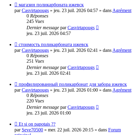
Nouveau
магазин поликарбоната ижевск
message
par
Casvirtapougs
»
jeu. 23 juil. 2026 04:57
» dans
Agrément
0
Réponses
245
Vues
Dernier message
par
Casvirtapougs
jeu. 23 juil. 2026 04:57
Nouveau
стоимость поликарбоната ижевск
message
par
Casvirtapougs
»
jeu. 23 juil. 2026 02:41
» dans
Agrément
0
Réponses
251
Vues
Dernier message
par
Casvirtapougs
jeu. 23 juil. 2026 02:41
Nouveau
профилированный поликарбонат для забора ижевск
message
par
Casvirtapougs
»
jeu. 23 juil. 2026 01:00
» dans
Agrément
0
Réponses
220
Vues
Dernier message
par
Casvirtapougs
jeu. 23 juil. 2026 01:00
Nouveau
Et si on papotais ??
message
par
Seve70500
»
mer. 22 juil. 2026 20:15
» dans
Forum