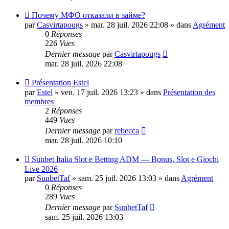
Nouveau
Почему МФО отказали в займе?
message
par
Casvirtapougs
»
mar. 28 juil. 2026 22:08
» dans
Agrément
0
Réponses
226
Vues
Dernier message
par
Casvirtapougs
mar. 28 juil. 2026 22:08
Nouveau
Présentation Estel
message
par
Estel
»
ven. 17 juil. 2026 13:23
» dans
Présentation des
membres
2
Réponses
449
Vues
Dernier message
par
rebecca
mar. 28 juil. 2026 10:10
Nouveau
Sunbet Italia Slot e Betting ADM — Bonus, Slot e Giochi
message
Live 2026
par
SunbetTaf
»
sam. 25 juil. 2026 13:03
» dans
Agrément
0
Réponses
289
Vues
Dernier message
par
SunbetTaf
sam. 25 juil. 2026 13:03