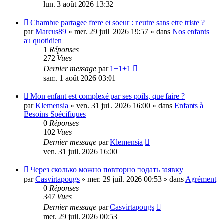
lun. 3 août 2026 13:32
Nouveau
Chambre partagee frere et soeur : neutre sans etre triste ?
message
par
Marcus89
»
mer. 29 juil. 2026 19:57
» dans
Nos enfants
au quotidien
1
Réponses
272
Vues
Dernier message
par
1+1+1
sam. 1 août 2026 03:01
Nouveau
Mon enfant est complexé par ses poils, que faire ?
message
par
Klemensia
»
ven. 31 juil. 2026 16:00
» dans
Enfants à
Besoins Spécifiques
0
Réponses
102
Vues
Dernier message
par
Klemensia
ven. 31 juil. 2026 16:00
Nouveau
Через сколько можно повторно подать заявку
message
par
Casvirtapougs
»
mer. 29 juil. 2026 00:53
» dans
Agrément
0
Réponses
347
Vues
Dernier message
par
Casvirtapougs
mer. 29 juil. 2026 00:53