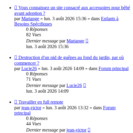
Nouveau
Vous connaissez un site consacré aux accessoires pour bébé
message
avant adoption ?
par
Mariange
»
lun. 3 août 2026 15:36
» dans
Enfants à
Besoins Spécifiques
0
Réponses
82
Vues
Dernier message
par
Mariange
lun. 3 août 2026 15:36
Nouveau
Destruction d'un nid de guêpes au fond du jardin, par où
message
commencer ?
par
Lucie26
»
lun. 3 août 2026 14:09
» dans
Forum principal
0
Réponses
71
Vues
Dernier message
par
Lucie26
lun. 3 août 2026 14:09
Nouveau
Travailler en full remote
message
par
jean-victor
»
lun. 3 août 2026 13:32
» dans
Forum
principal
0
Réponses
44
Vues
Dernier message
par
jean-victor