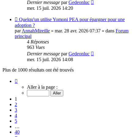
Dernier message
par
Gedeonluc
mer. 15 juil. 2026 14:20
Nouveau
Quelqu'un utilise Yomoni PEA pour épargner pour une
message
adoption ?
par
AnnahMireille
»
mar. 28 avr. 2026 07:37
» dans
Forum
principal
4
Réponses
963
Vues
Dernier message
par
Gedeonluc
mer. 15 juil. 2026 14:08
Plus de 1000 résultats ont été trouvés
Page
1
Aller à la page :
sur
40
1
2
3
4
5
…
40