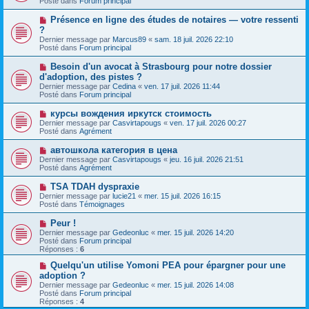
Posté dans
Forum principal
m
v
g
e
e
e
N
Présence en ligne des études de notaires — votre ressenti
s
a
o
s
?
u
u
a
Dernier message par
m
Marcus89
«
sam. 18 juil. 2026 22:10
v
g
Posté dans
e
Forum principal
e
e
s
a
s
N
Besoin d'un avocat à Strasbourg pour notre dossier
u
a
o
d'adoption, des pistes ?
m
g
u
e
Dernier message par
Cedina
«
ven. 17 juil. 2026 11:44
e
v
s
Posté dans
Forum principal
e
s
a
a
N
курсы вождения иркутск стоимость
u
g
o
Dernier message par
m
Casvirtapougs
«
ven. 17 juil. 2026 00:27
e
u
Posté dans
e
Agrément
v
s
e
s
N
автошкола категория в цена
a
a
o
Dernier message par
Casvirtapougs
«
jeu. 16 juil. 2026 21:51
u
g
u
Posté dans
Agrément
m
e
v
e
e
N
TSA TDAH dyspraxie
s
a
o
s
Dernier message par
lucie21
«
mer. 15 juil. 2026 16:15
u
u
a
Posté dans
Témoignages
m
v
g
e
e
e
N
Peur !
s
a
o
s
Dernier message par
Gedeonluc
«
mer. 15 juil. 2026 14:20
u
u
a
Posté dans
Forum principal
m
v
g
Réponses :
6
e
e
e
s
a
N
Quelqu'un utilise Yomoni PEA pour épargner pour une
s
u
o
adoption ?
a
m
u
g
Dernier message par
Gedeonluc
«
mer. 15 juil. 2026 14:08
e
v
e
Posté dans
Forum principal
s
e
Réponses :
4
s
a