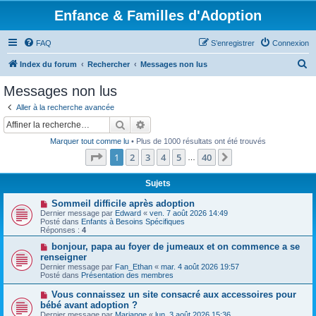
Enfance & Familles d'Adoption
FAQ
S’enregistrer
Connexion
R
Index du forum
Rechercher
Messages non lus
e
Messages non lus
c
Aller à la recherche avancée
h
Rechercher
Recherche avancée
e
Marquer tout comme lu
• Plus de 1000 résultats ont été trouvés
r
Page
1
sur
40
1
2
3
4
5
40
Suivante
…
c
h
Sujets
e
N
Sommeil difficile après adoption
o
Dernier message par
Edward
«
ven. 7 août 2026 14:49
r
u
Posté dans
Enfants à Besoins Spécifiques
v
Réponses :
4
e
a
N
bonjour, papa au foyer de jumeaux et on commence a se
u
o
renseigner
m
u
Dernier message par
Fan_Ethan
«
mar. 4 août 2026 19:57
e
v
Posté dans
Présentation des membres
s
e
s
a
N
Vous connaissez un site consacré aux accessoires pour
a
u
o
g
bébé avant adoption ?
m
u
e
e
Dernier message par
Mariange
«
lun. 3 août 2026 15:36