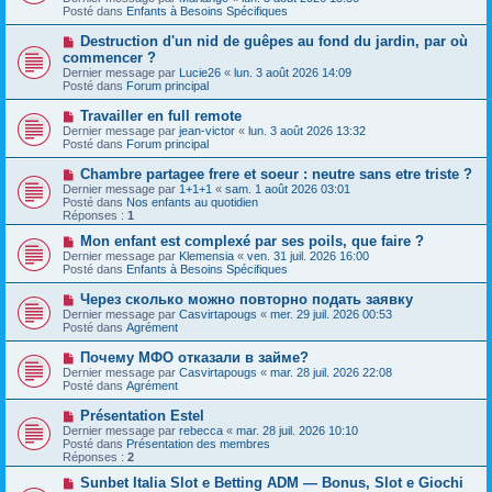
v
s
Posté dans
Enfants à Besoins Spécifiques
e
s
a
a
N
Destruction d'un nid de guêpes au fond du jardin, par où
u
g
o
commencer ?
m
e
u
e
Dernier message par
Lucie26
«
lun. 3 août 2026 14:09
v
s
Posté dans
Forum principal
e
s
a
a
N
Travailler en full remote
u
g
o
Dernier message par
m
jean-victor
«
lun. 3 août 2026 13:32
e
u
Posté dans
e
Forum principal
v
s
e
s
N
Chambre partagee frere et soeur : neutre sans etre triste ?
a
a
o
Dernier message par
1+1+1
«
sam. 1 août 2026 03:01
u
g
u
Posté dans
Nos enfants au quotidien
m
e
v
Réponses :
1
e
e
s
a
N
Mon enfant est complexé par ses poils, que faire ?
s
u
o
Dernier message par
Klemensia
«
ven. 31 juil. 2026 16:00
a
m
u
Posté dans
Enfants à Besoins Spécifiques
g
e
v
e
s
e
N
Через сколько можно повторно подать заявку
s
a
o
Dernier message par
Casvirtapougs
«
mer. 29 juil. 2026 00:53
a
u
u
Posté dans
Agrément
g
m
v
e
e
e
N
Почему МФО отказали в займе?
s
a
o
s
Dernier message par
Casvirtapougs
«
mar. 28 juil. 2026 22:08
u
u
a
Posté dans
Agrément
m
v
g
e
e
e
N
Présentation Estel
s
a
o
s
Dernier message par
rebecca
«
mar. 28 juil. 2026 10:10
u
u
a
Posté dans
Présentation des membres
m
v
g
Réponses :
2
e
e
e
s
a
N
Sunbet Italia Slot e Betting ADM — Bonus, Slot e Giochi
s
u