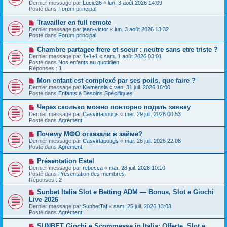
e
Dernier message par
Lucie26
«
lun. 3 août 2026 14:09
v
s
Posté dans
Forum principal
e
s
a
a
N
Travailler en full remote
u
g
o
Dernier message par
m
jean-victor
«
lun. 3 août 2026 13:32
e
u
Posté dans
e
Forum principal
v
s
e
s
N
Chambre partagee frere et soeur : neutre sans etre triste ?
a
a
o
Dernier message par
1+1+1
«
sam. 1 août 2026 03:01
u
g
u
Posté dans
Nos enfants au quotidien
m
e
v
Réponses :
1
e
e
s
a
N
Mon enfant est complexé par ses poils, que faire ?
s
u
o
Dernier message par
Klemensia
«
ven. 31 juil. 2026 16:00
a
m
u
Posté dans
Enfants à Besoins Spécifiques
g
e
v
e
s
e
N
Через сколько можно повторно подать заявку
s
a
o
Dernier message par
Casvirtapougs
«
mer. 29 juil. 2026 00:53
a
u
u
Posté dans
Agrément
g
m
v
e
e
e
N
Почему МФО отказали в займе?
s
a
o
s
Dernier message par
Casvirtapougs
«
mar. 28 juil. 2026 22:08
u
u
a
Posté dans
Agrément
m
v
g
e
e
e
N
Présentation Estel
s
a
o
s
Dernier message par
rebecca
«
mar. 28 juil. 2026 10:10
u
u
a
Posté dans
Présentation des membres
m
v
g
Réponses :
2
e
e
e
s
a
N
Sunbet Italia Slot e Betting ADM — Bonus, Slot e Giochi
s
u
o
Live 2026
a
m
u
g
Dernier message par
SunbetTaf
«
sam. 25 juil. 2026 13:03
e
v
e
Posté dans
Agrément
s
e
s
a
N
SUNBET Giochi e Scommesse in Italia: Offerte, Slot e
a
u