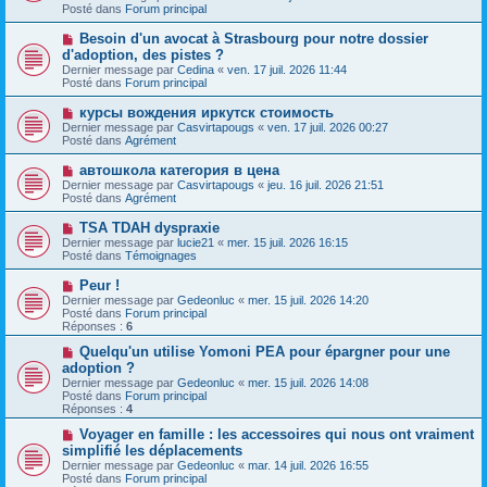
v
g
Posté dans
e
Forum principal
e
e
s
a
s
N
Besoin d'un avocat à Strasbourg pour notre dossier
u
a
o
d'adoption, des pistes ?
m
g
u
e
Dernier message par
Cedina
«
ven. 17 juil. 2026 11:44
e
v
s
Posté dans
Forum principal
e
s
a
a
N
курсы вождения иркутск стоимость
u
g
o
Dernier message par
m
Casvirtapougs
«
ven. 17 juil. 2026 00:27
e
u
Posté dans
e
Agrément
v
s
e
s
N
автошкола категория в цена
a
a
o
Dernier message par
Casvirtapougs
«
jeu. 16 juil. 2026 21:51
u
g
u
Posté dans
Agrément
m
e
v
e
e
N
TSA TDAH dyspraxie
s
a
o
s
Dernier message par
lucie21
«
mer. 15 juil. 2026 16:15
u
u
a
Posté dans
Témoignages
m
v
g
e
e
e
N
Peur !
s
a
o
s
Dernier message par
Gedeonluc
«
mer. 15 juil. 2026 14:20
u
u
a
Posté dans
Forum principal
m
v
g
Réponses :
6
e
e
e
s
a
N
Quelqu'un utilise Yomoni PEA pour épargner pour une
s
u
o
adoption ?
a
m
u
g
Dernier message par
Gedeonluc
«
mer. 15 juil. 2026 14:08
e
v
e
Posté dans
Forum principal
s
e
Réponses :
4
s
a
a
u
N
Voyager en famille : les accessoires qui nous ont vraiment
g
m
o
simplifié les déplacements
e
e
u
Dernier message par
Gedeonluc
«
mar. 14 juil. 2026 16:55
s
v
Posté dans
Forum principal
s
e