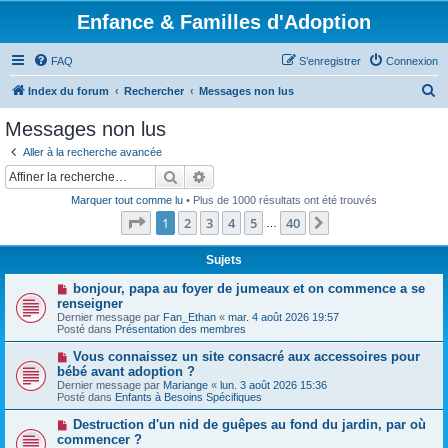
Enfance & Familles d'Adoption
FAQ
S’enregistrer
Connexion
R
Index du forum
Rechercher
Messages non lus
e
Messages non lus
c
Aller à la recherche avancée
h
Rechercher
Recherche avancée
e
Marquer tout comme lu
• Plus de 1000 résultats ont été trouvés
r
Page
1
sur
40
1
2
3
4
5
40
Suivante
…
c
h
Sujets
e
N
bonjour, papa au foyer de jumeaux et on commence a se
o
renseigner
r
u
Dernier message par
Fan_Ethan
«
mar. 4 août 2026 19:57
v
Posté dans
Présentation des membres
e
a
N
Vous connaissez un site consacré aux accessoires pour
u
o
bébé avant adoption ?
m
u
e
Dernier message par
Mariange
«
lun. 3 août 2026 15:36
v
s
Posté dans
Enfants à Besoins Spécifiques
e
s
a
a
N
Destruction d'un nid de guêpes au fond du jardin, par où
u
g
o
commencer ?
m
e
u