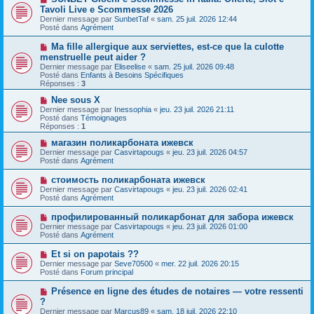
o
g
Tavoli Live e Scommesse 2026
m
u
e
e
Dernier message par
SunbetTaf
«
sam. 25 juil. 2026 12:44
v
s
Posté dans
Agrément
e
s
a
a
N
Ma fille allergique aux serviettes, est-ce que la culotte
u
g
o
menstruelle peut aider ?
m
e
u
e
Dernier message par
Eliseelise
«
sam. 25 juil. 2026 09:48
v
s
Posté dans
Enfants à Besoins Spécifiques
e
s
Réponses :
3
a
a
u
g
N
Nee sous X
m
e
o
Dernier message par
Inessophia
«
jeu. 23 juil. 2026 21:11
e
u
Posté dans
Témoignages
s
v
Réponses :
1
s
e
a
a
N
магазин поликарбоната ижевск
g
u
o
Dernier message par
Casvirtapougs
«
jeu. 23 juil. 2026 04:57
e
m
u
Posté dans
Agrément
e
v
s
e
N
стоимость поликарбоната ижевск
s
a
o
Dernier message par
Casvirtapougs
«
jeu. 23 juil. 2026 02:41
a
u
u
Posté dans
Agrément
g
m
v
e
e
e
N
профилированный поликарбонат для забора ижевск
s
a
o
s
Dernier message par
Casvirtapougs
«
jeu. 23 juil. 2026 01:00
u
u
a
Posté dans
Agrément
m
v
g
e
e
e
N
Et si on papotais ??
s
a
o
s
Dernier message par
Seve70500
«
mer. 22 juil. 2026 20:15
u
u
a
Posté dans
Forum principal
m
v
g
e
e
e
N
Présence en ligne des études de notaires — votre ressenti
s
a
o
s
?
u
u
a
Dernier message par
m
Marcus89
«
sam. 18 juil. 2026 22:10