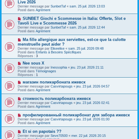
o
Live 2026
a
m
u
g
Dernier message par
SunbetTaf
«
sam. 25 juil. 2026 13:03
e
v
e
Posté dans
Agrément
s
e
s
a
N
SUNBET Giochi e Scommesse in Italia: Offerte, Slot e
a
u
o
g
Tavoli Live e Scommesse 2026
m
u
e
e
Dernier message par
SunbetTaf
«
sam. 25 juil. 2026 12:44
v
s
Posté dans
Agrément
e
s
a
a
N
Ma fille allergique aux serviettes, est-ce que la culotte
u
g
o
menstruelle peut aider ?
m
e
u
e
Dernier message par
Eliseelise
«
sam. 25 juil. 2026 09:48
v
s
Posté dans
Enfants à Besoins Spécifiques
e
s
Réponses :
3
a
a
u
g
N
Nee sous X
m
e
o
Dernier message par
Inessophia
«
jeu. 23 juil. 2026 21:11
e
u
Posté dans
Témoignages
s
v
Réponses :
1
s
e
a
a
N
магазин поликарбоната ижевск
g
u
o
Dernier message par
Casvirtapougs
«
jeu. 23 juil. 2026 04:57
e
m
u
Posté dans
Agrément
e
v
s
e
N
стоимость поликарбоната ижевск
s
a
o
Dernier message par
Casvirtapougs
«
jeu. 23 juil. 2026 02:41
a
u
u
Posté dans
Agrément
g
m
v
e
e
e
N
профилированный поликарбонат для забора ижевск
s
a
o
s
Dernier message par
Casvirtapougs
«
jeu. 23 juil. 2026 01:00
u
u
a
Posté dans
Agrément
m
v
g
e
e
e
N
Et si on papotais ??
s
a
o
s
Dernier message par
Seve70500
«
mer. 22 juil. 2026 20:15
u
u
a