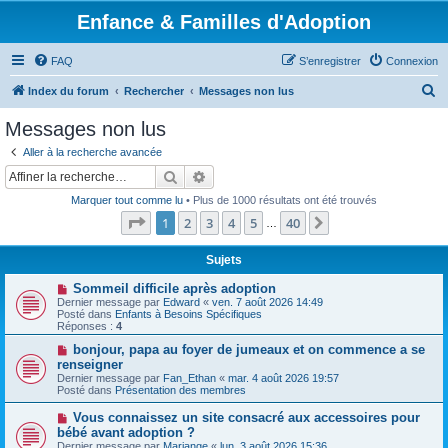
Enfance & Familles d'Adoption
FAQ
S’enregistrer
Connexion
R
Index du forum
Rechercher
Messages non lus
e
Messages non lus
c
Aller à la recherche avancée
h
Rechercher
Recherche avancée
e
Marquer tout comme lu
• Plus de 1000 résultats ont été trouvés
r
Page
1
sur
40
1
2
3
4
5
40
Suivante
…
c
h
Sujets
e
N
Sommeil difficile après adoption
o
Dernier message par
Edward
«
ven. 7 août 2026 14:49
r
u
Posté dans
Enfants à Besoins Spécifiques
v
Réponses :
4
e
a
N
bonjour, papa au foyer de jumeaux et on commence a se
u
o
renseigner
m
u
Dernier message par
Fan_Ethan
«
mar. 4 août 2026 19:57
e
v
Posté dans
Présentation des membres
s
e
s
a
N
Vous connaissez un site consacré aux accessoires pour
a
u
o
g
bébé avant adoption ?
m
u
e
e
Dernier message par
Mariange
«
lun. 3 août 2026 15:36