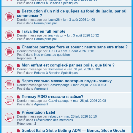
v
s
Posté dans
Enfants à Besoins Spécifiques
e
s
a
a
N
Destruction d'un nid de guêpes au fond du jardin, par où
u
g
o
commencer ?
m
e
u
e
Dernier message par
Lucie26
«
lun. 3 août 2026 14:09
v
s
Posté dans
Forum principal
e
s
a
a
N
Travailler en full remote
u
g
o
Dernier message par
m
jean-victor
«
lun. 3 août 2026 13:32
e
u
Posté dans
e
Forum principal
v
s
e
s
N
Chambre partagee frere et soeur : neutre sans etre triste ?
a
a
o
Dernier message par
1+1+1
«
sam. 1 août 2026 03:01
u
g
u
Posté dans
Nos enfants au quotidien
m
e
v
Réponses :
1
e
e
s
a
N
Mon enfant est complexé par ses poils, que faire ?
s
u
o
Dernier message par
Klemensia
«
ven. 31 juil. 2026 16:00
a
m
u
Posté dans
Enfants à Besoins Spécifiques
g
e
v
e
s
e
N
Через сколько можно повторно подать заявку
s
a
o
Dernier message par
Casvirtapougs
«
mer. 29 juil. 2026 00:53
a
u
u
Posté dans
Agrément
g
m
v
e
e
e
N
Почему МФО отказали в займе?
s
a
o
s
Dernier message par
Casvirtapougs
«
mar. 28 juil. 2026 22:08
u
u
a
Posté dans
Agrément
m
v
g
e
e
e
N
Présentation Estel
s
a
o
s
Dernier message par
rebecca
«
mar. 28 juil. 2026 10:10
u
u
a
Posté dans
Présentation des membres
m
v
g
Réponses :
2
e
e
e
s
a
N
Sunbet Italia Slot e Betting ADM — Bonus, Slot e Giochi
s
u