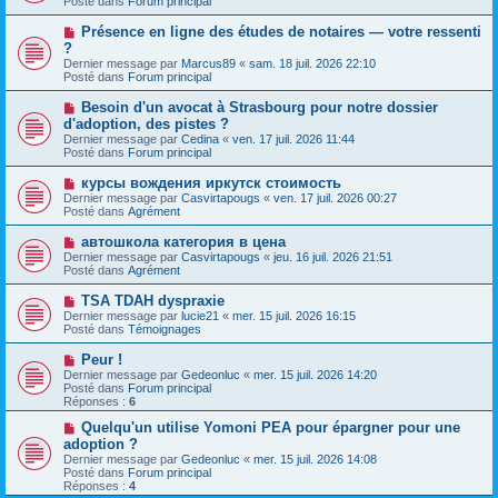
Posté dans
Forum principal
m
v
g
e
e
e
N
Présence en ligne des études de notaires — votre ressenti
s
a
o
s
?
u
u
a
Dernier message par
m
Marcus89
«
sam. 18 juil. 2026 22:10
v
g
Posté dans
e
Forum principal
e
e
s
a
s
N
Besoin d'un avocat à Strasbourg pour notre dossier
u
a
o
d'adoption, des pistes ?
m
g
u
e
Dernier message par
Cedina
«
ven. 17 juil. 2026 11:44
e
v
s
Posté dans
Forum principal
e
s
a
a
N
курсы вождения иркутск стоимость
u
g
o
Dernier message par
m
Casvirtapougs
«
ven. 17 juil. 2026 00:27
e
u
Posté dans
e
Agrément
v
s
e
s
N
автошкола категория в цена
a
a
o
Dernier message par
Casvirtapougs
«
jeu. 16 juil. 2026 21:51
u
g
u
Posté dans
Agrément
m
e
v
e
e
N
TSA TDAH dyspraxie
s
a
o
s
Dernier message par
lucie21
«
mer. 15 juil. 2026 16:15
u
u
a
Posté dans
Témoignages
m
v
g
e
e
e
N
Peur !
s
a
o
s
Dernier message par
Gedeonluc
«
mer. 15 juil. 2026 14:20
u
u
a
Posté dans
Forum principal
m
v
g
Réponses :
6
e
e
e
s
a
N
Quelqu'un utilise Yomoni PEA pour épargner pour une
s
u
o
adoption ?
a
m
u
g
Dernier message par
Gedeonluc
«
mer. 15 juil. 2026 14:08
e
v
e
Posté dans
Forum principal
s
e
Réponses :
4
s
a