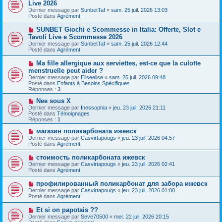
o
Live 2026
a
m
u
g
Dernier message par
SunbetTaf
«
sam. 25 juil. 2026 13:03
e
v
e
Posté dans
Agrément
s
e
s
a
N
SUNBET Giochi e Scommesse in Italia: Offerte, Slot e
a
u
o
g
Tavoli Live e Scommesse 2026
m
u
e
e
Dernier message par
SunbetTaf
«
sam. 25 juil. 2026 12:44
v
s
Posté dans
Agrément
e
s
a
a
N
Ma fille allergique aux serviettes, est-ce que la culotte
u
g
o
menstruelle peut aider ?
m
e
u
e
Dernier message par
Eliseelise
«
sam. 25 juil. 2026 09:48
v
s
Posté dans
Enfants à Besoins Spécifiques
e
s
Réponses :
3
a
a
u
g
N
Nee sous X
m
e
o
Dernier message par
Inessophia
«
jeu. 23 juil. 2026 21:11
e
u
Posté dans
Témoignages
s
v
Réponses :
1
s
e
a
a
N
магазин поликарбоната ижевск
g
u
o
Dernier message par
Casvirtapougs
«
jeu. 23 juil. 2026 04:57
e
m
u
Posté dans
Agrément
e
v
s
e
N
стоимость поликарбоната ижевск
s
a
o
Dernier message par
Casvirtapougs
«
jeu. 23 juil. 2026 02:41
a
u
u
Posté dans
Agrément
g
m
v
e
e
e
N
профилированный поликарбонат для забора ижевск
s
a
o
s
Dernier message par
Casvirtapougs
«
jeu. 23 juil. 2026 01:00
u
u
a
Posté dans
Agrément
m
v
g
e
e
e
N
Et si on papotais ??
s
a
o
s
Dernier message par
Seve70500
«
mer. 22 juil. 2026 20:15
u
u
a