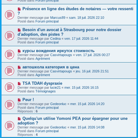
Posté dans
Forum principal
m
v
g
e
e
e
N
Présence en ligne des études de notaires — votre ressenti
s
a
o
s
?
u
u
a
Dernier message par
m
Marcus89
«
sam. 18 juil. 2026 22:10
v
g
Posté dans
e
Forum principal
e
e
s
a
s
N
Besoin d'un avocat à Strasbourg pour notre dossier
u
a
o
d'adoption, des pistes ?
m
g
u
e
Dernier message par
Cedina
«
ven. 17 juil. 2026 11:44
e
v
s
Posté dans
Forum principal
e
s
a
a
N
курсы вождения иркутск стоимость
u
g
o
Dernier message par
m
Casvirtapougs
«
ven. 17 juil. 2026 00:27
e
u
Posté dans
e
Agrément
v
s
e
s
N
автошкола категория в цена
a
a
o
Dernier message par
Casvirtapougs
«
jeu. 16 juil. 2026 21:51
u
g
u
Posté dans
Agrément
m
e
v
e
e
N
TSA TDAH dyspraxie
s
a
o
s
Dernier message par
lucie21
«
mer. 15 juil. 2026 16:15
u
u
a
Posté dans
Témoignages
m
v
g
e
e
e
N
Peur !
s
a
o
s
Dernier message par
Gedeonluc
«
mer. 15 juil. 2026 14:20
u
u
a
Posté dans
Forum principal
m
v
g
Réponses :
6
e
e
e
s
a
N
Quelqu'un utilise Yomoni PEA pour épargner pour une
s
u
o
adoption ?
a
m
u
g
Dernier message par
Gedeonluc
«
mer. 15 juil. 2026 14:08
e
v
e
Posté dans
Forum principal
s
e
Réponses :
4
s
a