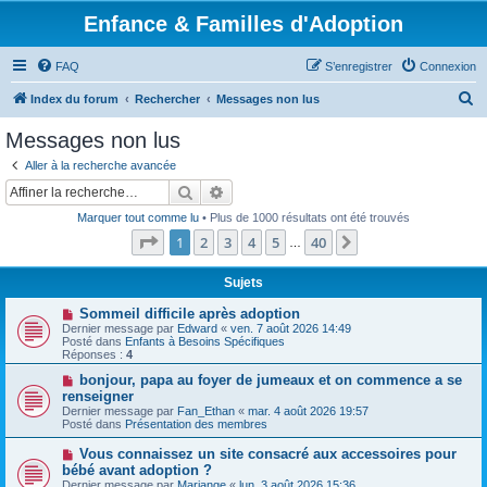
Enfance & Familles d'Adoption
FAQ
S’enregistrer
Connexion
R
Index du forum
Rechercher
Messages non lus
e
Messages non lus
c
Aller à la recherche avancée
h
Rechercher
Recherche avancée
e
Marquer tout comme lu
• Plus de 1000 résultats ont été trouvés
r
Page
1
sur
40
1
2
3
4
5
40
Suivante
…
c
h
Sujets
e
N
Sommeil difficile après adoption
o
Dernier message par
Edward
«
ven. 7 août 2026 14:49
r
u
Posté dans
Enfants à Besoins Spécifiques
v
Réponses :
4
e
a
N
bonjour, papa au foyer de jumeaux et on commence a se
u
o
renseigner
m
u
Dernier message par
Fan_Ethan
«
mar. 4 août 2026 19:57
e
v
Posté dans
Présentation des membres
s
e
s
a
N
Vous connaissez un site consacré aux accessoires pour
a
u
o
g
bébé avant adoption ?
m
u
e
e
Dernier message par
Mariange
«
lun. 3 août 2026 15:36