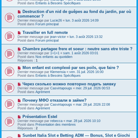
v
s
Posté dans
Enfants à Besoins Spécifiques
e
s
a
a
N
Destruction d'un nid de guêpes au fond du jardin, par où
u
g
o
commencer ?
m
e
u
e
Dernier message par
Lucie26
«
lun. 3 août 2026 14:09
v
s
Posté dans
Forum principal
e
s
a
a
N
Travailler en full remote
u
g
o
Dernier message par
m
jean-victor
«
lun. 3 août 2026 13:32
e
u
Posté dans
e
Forum principal
v
s
e
s
N
Chambre partagee frere et soeur : neutre sans etre triste ?
a
a
o
Dernier message par
1+1+1
«
sam. 1 août 2026 03:01
u
g
u
Posté dans
Nos enfants au quotidien
m
e
v
Réponses :
1
e
e
s
a
N
Mon enfant est complexé par ses poils, que faire ?
s
u
o
Dernier message par
Klemensia
«
ven. 31 juil. 2026 16:00
a
m
u
Posté dans
Enfants à Besoins Spécifiques
g
e
v
e
s
e
N
Через сколько можно повторно подать заявку
s
a
o
Dernier message par
Casvirtapougs
«
mer. 29 juil. 2026 00:53
a
u
u
Posté dans
Agrément
g
m
v
e
e
e
N
Почему МФО отказали в займе?
s
a
o
s
Dernier message par
Casvirtapougs
«
mar. 28 juil. 2026 22:08
u
u
a
Posté dans
Agrément
m
v
g
e
e
e
N
Présentation Estel
s
a
o
s
Dernier message par
rebecca
«
mar. 28 juil. 2026 10:10
u
u
a
Posté dans
Présentation des membres
m
v
g
Réponses :
2
e
e
e
s
a
N
Sunbet Italia Slot e Betting ADM — Bonus, Slot e Giochi
s
u