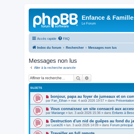
Enfance & Famille
Le Forum
Accès rapide
FAQ
Index du forum
Rechercher
Messages non lus
Messages non lus
Aller à la recherche avancée
Rechercher
Recherche avancée
SUJETS
N
bonjour, papa au foyer de jumeaux et on co
o
par
Fan_Ethan
»
mar. 4 août 2026 19:57
» dans
Présentatio
u
v
N
Vous connaissez un site consacré aux acces
e
o
par
Mariange
»
lun. 3 août 2026 15:36
» dans
Enfants à Beso
a
u
u
v
N
Destruction d'un nid de guêpes au fond du 
m
e
o
e
par
Lucie26
»
lun. 3 août 2026 14:09
» dans
Forum principal
a
u
s
u
v
s
N
Travailler en full remote
m