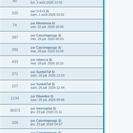
40
lun. 3 août 2026 13:32
par
1+1+1
220
sam. 1 août 2026 03:01
par
Klemensia
74
ven. 31 juil. 2026 16:00
par
Casvirtapougs
297
mer. 29 juil. 2026 00:53
par
Casvirtapougs
202
mar. 28 juil. 2026 22:08
par
rebecca
433
mar. 28 juil. 2026 10:10
par
SunbetTaf
271
sam. 25 juil. 2026 13:03
par
SunbetTaf
227
sam. 25 juil. 2026 12:44
par
Eliseelise
1134
sam. 25 juil. 2026 09:48
par
Inessophia
30373
jeu. 23 juil. 2026 21:11
par
Casvirtapougs
228
jeu. 23 juil. 2026 04:57
par
Casvirtapougs