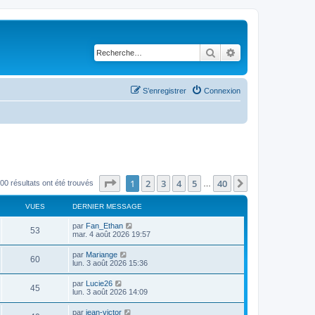
Rechercher
Recherche avancé
S’enregistrer
Connexion
Page
1
sur
40
1
2
3
4
5
40
Suivante
00 résultats ont été trouvés
…
VUES
DERNIER MESSAGE
par
Fan_Ethan
53
mar. 4 août 2026 19:57
par
Mariange
60
lun. 3 août 2026 15:36
par
Lucie26
45
lun. 3 août 2026 14:09
par
jean-victor