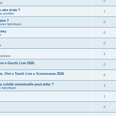
0
al
etre triste ?
1
u quotidien
aire ?
0
soins Spécifiques
явку
0
t
0
t
2
 membres
ot e Giochi Live 2026
0
te, Slot e Tavoli Live e Scommesse 2026
0
la culotte menstruelle peut aider ?
3
s Spécifiques
1
0