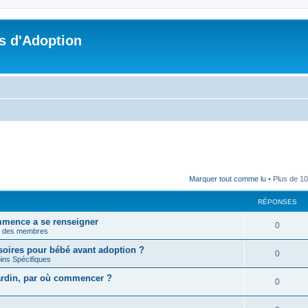
s d'Adoption
Marquer tout comme lu
• Plus de 10
RÉPONSES
mmence a se renseigner
0
n des membres
soires pour bébé avant adoption ?
0
ins Spécifiques
jardin, par où commencer ?
0