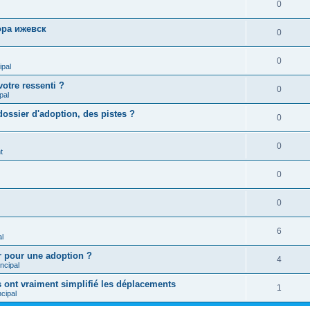
0
ра ижевск
0
0
ipal
otre ressenti ?
0
pal
ossier d'adoption, des pistes ?
0
0
t
0
0
6
l
 pour une adoption ?
4
ncipal
s ont vraiment simplifié les déplacements
1
cipal