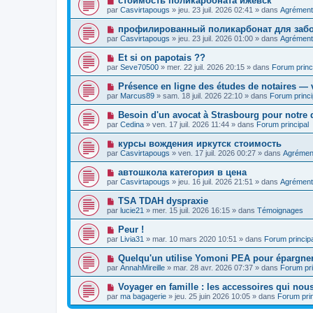
стоимость поликарбоната ижевск
m
e
a
o
e
par
Casvirtapougs
»
jeu. 23 juil. 2026 02:41
» dans
Agrément
a
g
u
s
u
e
v
s
N
профилированный поликарбонат для забо
m
e
a
o
e
par
Casvirtapougs
»
jeu. 23 juil. 2026 01:00
» dans
Agrément
a
g
u
s
u
e
v
s
N
Et si on papotais ??
m
e
a
o
e
par
Seve70500
»
mer. 22 juil. 2026 20:15
» dans
Forum princ
a
g
u
s
u
e
v
s
N
Présence en ligne des études de notaires — v
m
e
a
o
e
par
Marcus89
»
sam. 18 juil. 2026 22:10
» dans
Forum princi
a
g
u
s
u
e
v
s
N
Besoin d'un avocat à Strasbourg pour notre d
m
e
a
o
e
par
Cedina
»
ven. 17 juil. 2026 11:44
» dans
Forum principal
a
g
u
s
u
e
v
s
N
курсы вождения иркутск стоимость
m
e
a
o
e
par
Casvirtapougs
»
ven. 17 juil. 2026 00:27
» dans
Agrémen
a
g
u
s
u
e
v
s
N
автошкола категория в цена
m
e
a
o
e
par
Casvirtapougs
»
jeu. 16 juil. 2026 21:51
» dans
Agrément
a
g
u
s
u
e
v
s
N
TSA TDAH dyspraxie
m
e
a
o
e
par
lucie21
»
mer. 15 juil. 2026 16:15
» dans
Témoignages
a
g
u
s
u
e
v
s
N
Peur !
m
e
a
o
e
par
Livia31
»
mar. 10 mars 2020 10:51
» dans
Forum principa
a
g
u
s
u
e
v
s
N
Quelqu'un utilise Yomoni PEA pour épargner
m
e
a
o
e
par
AnnahMireille
»
mar. 28 avr. 2026 07:37
» dans
Forum pri
a
g
u
s
u
e
v
s
N
Voyager en famille : les accessoires qui nou
m
e
a
o
e
par
ma bagagerie
»
jeu. 25 juin 2026 10:05
» dans
Forum prin
a
g
u
s
u
e
v
s