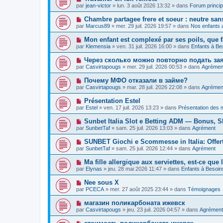
e
a
o
e
par
jean-victor
»
lun. 3 août 2026 13:32
» dans
Forum princip
a
g
u
s
u
e
v
s
N
Chambre partagee frere et soeur : neutre sans 
m
e
a
o
e
par
Marcus89
»
mer. 29 juil. 2026 19:57
» dans
Nos enfants a
a
g
u
s
u
e
v
s
N
Mon enfant est complexé par ses poils, que f
m
e
a
o
e
par
Klemensia
»
ven. 31 juil. 2026 16:00
» dans
Enfants à Be
a
g
u
s
u
e
v
s
N
Через сколько можно повторно подать за
m
e
a
o
e
par
Casvirtapougs
»
mer. 29 juil. 2026 00:53
» dans
Agrémen
a
g
u
s
u
e
v
s
N
Почему МФО отказали в займе?
m
e
a
o
e
par
Casvirtapougs
»
mar. 28 juil. 2026 22:08
» dans
Agrémen
a
g
u
s
u
e
v
s
N
Présentation Estel
m
e
a
o
e
par
Estel
»
ven. 17 juil. 2026 13:23
» dans
Présentation des
a
g
u
s
u
e
v
s
N
Sunbet Italia Slot e Betting ADM — Bonus, Sl
m
e
a
o
e
par
SunbetTaf
»
sam. 25 juil. 2026 13:03
» dans
Agrément
a
g
u
s
u
e
v
s
N
SUNBET Giochi e Scommesse in Italia: Offer
m
e
a
o
e
par
SunbetTaf
»
sam. 25 juil. 2026 12:44
» dans
Agrément
a
g
u
s
u
e
v
s
N
Ma fille allergique aux serviettes, est-ce que 
m
e
a
o
e
par
Elynas
»
jeu. 28 mai 2026 11:47
» dans
Enfants à Besoin
a
g
u
s
u
e
v
s
N
Nee sous X
m
e
a
o
e
par
PCECA
»
mer. 27 août 2025 23:44
» dans
Témoignages
a
g
u
s
u
e
v
s
N
магазин поликарбоната ижевск
m
e
a
o
e
par
Casvirtapougs
»
jeu. 23 juil. 2026 04:57
» dans
Agrément
a
g
u
s
u
e
v
s
N