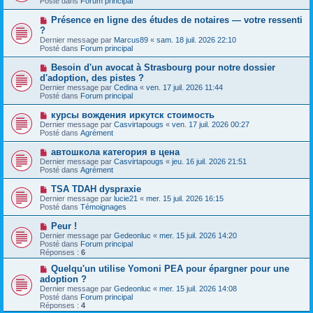
Posté dans
Forum principal
m
v
g
e
e
e
N
Présence en ligne des études de notaires — votre ressenti
s
a
o
s
?
u
u
a
Dernier message par
m
Marcus89
«
sam. 18 juil. 2026 22:10
v
g
Posté dans
e
Forum principal
e
e
s
a
s
N
Besoin d'un avocat à Strasbourg pour notre dossier
u
a
o
d'adoption, des pistes ?
m
g
u
e
Dernier message par
Cedina
«
ven. 17 juil. 2026 11:44
e
v
s
Posté dans
Forum principal
e
s
a
a
N
курсы вождения иркутск стоимость
u
g
o
Dernier message par
m
Casvirtapougs
«
ven. 17 juil. 2026 00:27
e
u
Posté dans
e
Agrément
v
s
e
s
N
автошкола категория в цена
a
a
o
Dernier message par
Casvirtapougs
«
jeu. 16 juil. 2026 21:51
u
g
u
Posté dans
Agrément
m
e
v
e
e
N
TSA TDAH dyspraxie
s
a
o
s
Dernier message par
lucie21
«
mer. 15 juil. 2026 16:15
u
u
a
Posté dans
Témoignages
m
v
g
e
e
e
N
Peur !
s
a
o
s
Dernier message par
Gedeonluc
«
mer. 15 juil. 2026 14:20
u
u
a
Posté dans
Forum principal
m
v
g
Réponses :
6
e
e
e
s
a
N
Quelqu'un utilise Yomoni PEA pour épargner pour une
s
u
o
adoption ?
a
m
u
g
Dernier message par
Gedeonluc
«
mer. 15 juil. 2026 14:08
e
v
e
Posté dans
Forum principal
s
e
Réponses :
4
s
a