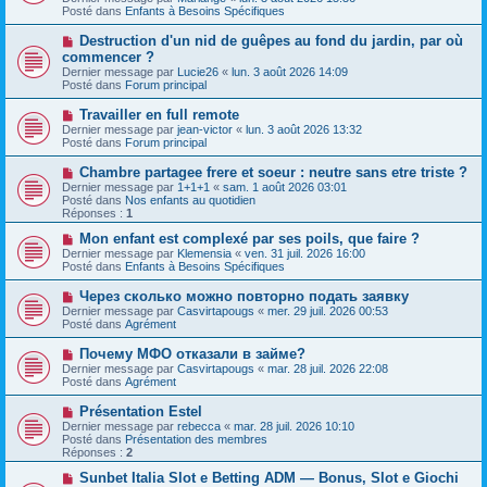
v
s
Posté dans
Enfants à Besoins Spécifiques
e
s
a
a
N
Destruction d'un nid de guêpes au fond du jardin, par où
u
g
o
commencer ?
m
e
u
e
Dernier message par
Lucie26
«
lun. 3 août 2026 14:09
v
s
Posté dans
Forum principal
e
s
a
a
N
Travailler en full remote
u
g
o
Dernier message par
m
jean-victor
«
lun. 3 août 2026 13:32
e
u
Posté dans
e
Forum principal
v
s
e
s
N
Chambre partagee frere et soeur : neutre sans etre triste ?
a
a
o
Dernier message par
1+1+1
«
sam. 1 août 2026 03:01
u
g
u
Posté dans
Nos enfants au quotidien
m
e
v
Réponses :
1
e
e
s
a
N
Mon enfant est complexé par ses poils, que faire ?
s
u
o
Dernier message par
Klemensia
«
ven. 31 juil. 2026 16:00
a
m
u
Posté dans
Enfants à Besoins Spécifiques
g
e
v
e
s
e
N
Через сколько можно повторно подать заявку
s
a
o
Dernier message par
Casvirtapougs
«
mer. 29 juil. 2026 00:53
a
u
u
Posté dans
Agrément
g
m
v
e
e
e
N
Почему МФО отказали в займе?
s
a
o
s
Dernier message par
Casvirtapougs
«
mar. 28 juil. 2026 22:08
u
u
a
Posté dans
Agrément
m
v
g
e
e
e
N
Présentation Estel
s
a
o
s
Dernier message par
rebecca
«
mar. 28 juil. 2026 10:10
u
u
a
Posté dans
Présentation des membres
m
v
g
Réponses :
2
e
e
e
s
a
N
Sunbet Italia Slot e Betting ADM — Bonus, Slot e Giochi
s
u