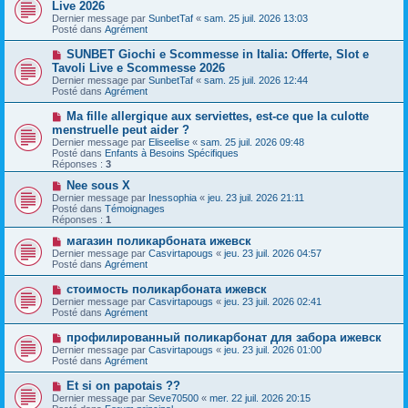
o
Live 2026
a
m
u
g
Dernier message par
SunbetTaf
«
sam. 25 juil. 2026 13:03
e
v
e
Posté dans
Agrément
s
e
s
a
N
SUNBET Giochi e Scommesse in Italia: Offerte, Slot e
a
u
o
g
Tavoli Live e Scommesse 2026
m
u
e
e
Dernier message par
SunbetTaf
«
sam. 25 juil. 2026 12:44
v
s
Posté dans
Agrément
e
s
a
a
N
Ma fille allergique aux serviettes, est-ce que la culotte
u
g
o
menstruelle peut aider ?
m
e
u
e
Dernier message par
Eliseelise
«
sam. 25 juil. 2026 09:48
v
s
Posté dans
Enfants à Besoins Spécifiques
e
s
Réponses :
3
a
a
u
g
N
Nee sous X
m
e
o
Dernier message par
Inessophia
«
jeu. 23 juil. 2026 21:11
e
u
Posté dans
Témoignages
s
v
Réponses :
1
s
e
a
a
N
магазин поликарбоната ижевск
g
u
o
Dernier message par
Casvirtapougs
«
jeu. 23 juil. 2026 04:57
e
m
u
Posté dans
Agrément
e
v
s
e
N
стоимость поликарбоната ижевск
s
a
o
Dernier message par
Casvirtapougs
«
jeu. 23 juil. 2026 02:41
a
u
u
Posté dans
Agrément
g
m
v
e
e
e
N
профилированный поликарбонат для забора ижевск
s
a
o
s
Dernier message par
Casvirtapougs
«
jeu. 23 juil. 2026 01:00
u
u
a
Posté dans
Agrément
m
v
g
e
e
e
N
Et si on papotais ??
s
a
o
s
Dernier message par
Seve70500
«
mer. 22 juil. 2026 20:15
u
u
a