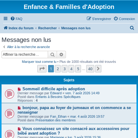
Enfance & Familles d'Adoption
FAQ
S’enregistrer
Connexion
R
Index du forum
Rechercher
Messages non lus
e
Messages non lus
c
Aller à la recherche avancée
h
Rechercher
Recherche avancée
e
Marquer tout comme lu
• Plus de 1000 résultats ont été trouvés
r
Page
1
sur
40
1
2
3
4
5
40
Suivante
…
c
h
Sujets
e
N
Sommeil difficile après adoption
o
Dernier message par
Edward
«
ven. 7 août 2026 14:49
r
u
Posté dans
Enfants à Besoins Spécifiques
v
Réponses :
4
e
a
N
bonjour, papa au foyer de jumeaux et on commence a se
u
o
renseigner
m
u
Dernier message par
Fan_Ethan
«
mar. 4 août 2026 19:57
e
v
Posté dans
Présentation des membres
s
e
s
a
N
Vous connaissez un site consacré aux accessoires pour
a
u
o
g
bébé avant adoption ?
m
u
e
e
Dernier message par
Mariange
«
lun. 3 août 2026 15:36