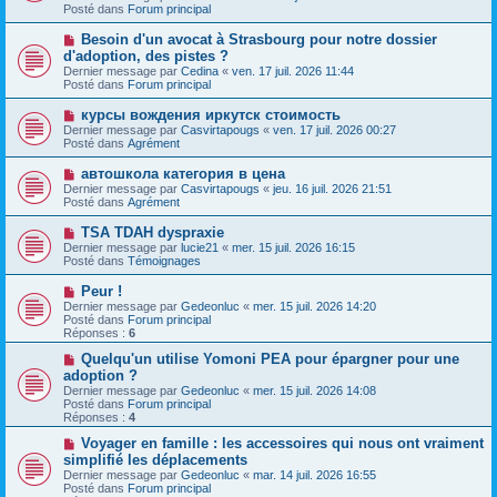
v
g
Posté dans
e
Forum principal
e
e
s
a
s
N
Besoin d'un avocat à Strasbourg pour notre dossier
u
a
o
d'adoption, des pistes ?
m
g
u
e
Dernier message par
Cedina
«
ven. 17 juil. 2026 11:44
e
v
s
Posté dans
Forum principal
e
s
a
a
N
курсы вождения иркутск стоимость
u
g
o
Dernier message par
m
Casvirtapougs
«
ven. 17 juil. 2026 00:27
e
u
Posté dans
e
Agrément
v
s
e
s
N
автошкола категория в цена
a
a
o
Dernier message par
Casvirtapougs
«
jeu. 16 juil. 2026 21:51
u
g
u
Posté dans
Agrément
m
e
v
e
e
N
TSA TDAH dyspraxie
s
a
o
s
Dernier message par
lucie21
«
mer. 15 juil. 2026 16:15
u
u
a
Posté dans
Témoignages
m
v
g
e
e
e
N
Peur !
s
a
o
s
Dernier message par
Gedeonluc
«
mer. 15 juil. 2026 14:20
u
u
a
Posté dans
Forum principal
m
v
g
Réponses :
6
e
e
e
s
a
N
Quelqu'un utilise Yomoni PEA pour épargner pour une
s
u
o
adoption ?
a
m
u
g
Dernier message par
Gedeonluc
«
mer. 15 juil. 2026 14:08
e
v
e
Posté dans
Forum principal
s
e
Réponses :
4
s
a
a
u
N
Voyager en famille : les accessoires qui nous ont vraiment
g
m
o
simplifié les déplacements
e
e
u
Dernier message par
Gedeonluc
«
mar. 14 juil. 2026 16:55
s
v
Posté dans
Forum principal
s
e