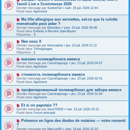
o
g
Tavoli Live e Scommesse 2026
m
u
e
e
Dernier message par
SunbetTaf
«
sam. 25 juil. 2026 12:44
v
s
Posté dans
Agrément
e
s
a
a
N
Ma fille allergique aux serviettes, est-ce que la culotte
u
g
o
menstruelle peut aider ?
m
e
u
e
Dernier message par
Eliseelise
«
sam. 25 juil. 2026 09:48
v
s
Posté dans
Enfants à Besoins Spécifiques
e
s
Réponses :
3
a
a
u
g
N
Nee sous X
m
e
o
Dernier message par
Inessophia
«
jeu. 23 juil. 2026 21:11
e
u
Posté dans
Témoignages
s
v
Réponses :
1
s
e
a
a
N
магазин поликарбоната ижевск
g
u
o
Dernier message par
Casvirtapougs
«
jeu. 23 juil. 2026 04:57
e
m
u
Posté dans
Agrément
e
v
s
e
N
стоимость поликарбоната ижевск
s
a
o
Dernier message par
Casvirtapougs
«
jeu. 23 juil. 2026 02:41
a
u
u
Posté dans
Agrément
g
m
v
e
e
e
N
профилированный поликарбонат для забора ижевск
s
a
o
s
Dernier message par
Casvirtapougs
«
jeu. 23 juil. 2026 01:00
u
u
a
Posté dans
Agrément
m
v
g
e
e
e
N
Et si on papotais ??
s
a
o
s
Dernier message par
Seve70500
«
mer. 22 juil. 2026 20:15
u
u
a
Posté dans
Forum principal
m
v
g
e
e
e
N
Présence en ligne des études de notaires — votre ressenti
s
a
o
s
?
u
u
a
Dernier message par
m
Marcus89
«
sam. 18 juil. 2026 22:10