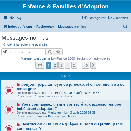
Enfance & Familles d'Adoption
FAQ
S’enregistrer
Connexion
R
Index du forum
Rechercher
Messages non lus
e
Messages non lus
c
Aller à la recherche avancée
h
Rechercher
Recherche avancée
e
Marquer tout comme lu
• Plus de 1000 résultats ont été trouvés
r
Page
1
sur
40
1
2
3
4
5
40
Suivante
…
c
h
Sujets
e
N
bonjour, papa au foyer de jumeaux et on commence a se
o
renseigner
r
u
Dernier message par
Fan_Ethan
«
mar. 4 août 2026 19:57
v
Posté dans
Présentation des membres
e
a
N
Vous connaissez un site consacré aux accessoires pour
u
o
bébé avant adoption ?
m
u
e
Dernier message par
Mariange
«
lun. 3 août 2026 15:36
v
s
Posté dans
Enfants à Besoins Spécifiques
e
s
a
a
N
Destruction d'un nid de guêpes au fond du jardin, par où
u
g
o
commencer ?
m
e
u