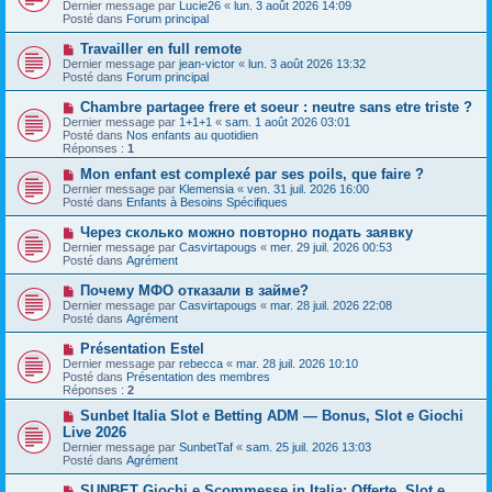
e
Dernier message par
Lucie26
«
lun. 3 août 2026 14:09
v
s
Posté dans
Forum principal
e
s
a
a
N
Travailler en full remote
u
g
o
Dernier message par
m
jean-victor
«
lun. 3 août 2026 13:32
e
u
Posté dans
e
Forum principal
v
s
e
s
N
Chambre partagee frere et soeur : neutre sans etre triste ?
a
a
o
Dernier message par
1+1+1
«
sam. 1 août 2026 03:01
u
g
u
Posté dans
Nos enfants au quotidien
m
e
v
Réponses :
1
e
e
s
a
N
Mon enfant est complexé par ses poils, que faire ?
s
u
o
Dernier message par
Klemensia
«
ven. 31 juil. 2026 16:00
a
m
u
Posté dans
Enfants à Besoins Spécifiques
g
e
v
e
s
e
N
Через сколько можно повторно подать заявку
s
a
o
Dernier message par
Casvirtapougs
«
mer. 29 juil. 2026 00:53
a
u
u
Posté dans
Agrément
g
m
v
e
e
e
N
Почему МФО отказали в займе?
s
a
o
s
Dernier message par
Casvirtapougs
«
mar. 28 juil. 2026 22:08
u
u
a
Posté dans
Agrément
m
v
g
e
e
e
N
Présentation Estel
s
a
o
s
Dernier message par
rebecca
«
mar. 28 juil. 2026 10:10
u
u
a
Posté dans
Présentation des membres
m
v
g
Réponses :
2
e
e
e
s
a
N
Sunbet Italia Slot e Betting ADM — Bonus, Slot e Giochi
s
u
o
Live 2026
a
m
u
g
Dernier message par
SunbetTaf
«
sam. 25 juil. 2026 13:03
e
v
e
Posté dans
Agrément
s
e
s
a
N
SUNBET Giochi e Scommesse in Italia: Offerte, Slot e
a
u