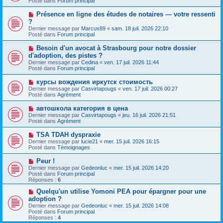
Posté dans
Forum principal
m
v
g
e
e
e
N
Présence en ligne des études de notaires — votre ressenti
s
a
o
s
?
u
u
a
Dernier message par
m
Marcus89
«
sam. 18 juil. 2026 22:10
v
g
Posté dans
e
Forum principal
e
e
s
a
s
N
Besoin d'un avocat à Strasbourg pour notre dossier
u
a
o
d'adoption, des pistes ?
m
g
u
e
Dernier message par
Cedina
«
ven. 17 juil. 2026 11:44
e
v
s
Posté dans
Forum principal
e
s
a
a
N
курсы вождения иркутск стоимость
u
g
o
Dernier message par
m
Casvirtapougs
«
ven. 17 juil. 2026 00:27
e
u
Posté dans
e
Agrément
v
s
e
s
N
автошкола категория в цена
a
a
o
Dernier message par
Casvirtapougs
«
jeu. 16 juil. 2026 21:51
u
g
u
Posté dans
Agrément
m
e
v
e
e
N
TSA TDAH dyspraxie
s
a
o
s
Dernier message par
lucie21
«
mer. 15 juil. 2026 16:15
u
u
a
Posté dans
Témoignages
m
v
g
e
e
e
N
Peur !
s
a
o
s
Dernier message par
Gedeonluc
«
mer. 15 juil. 2026 14:20
u
u
a
Posté dans
Forum principal
m
v
g
Réponses :
6
e
e
e
s
a
N
Quelqu'un utilise Yomoni PEA pour épargner pour une
s
u
o
adoption ?
a
m
u
g
Dernier message par
Gedeonluc
«
mer. 15 juil. 2026 14:08
e
v
e
Posté dans
Forum principal
s
e
Réponses :
4
s
a