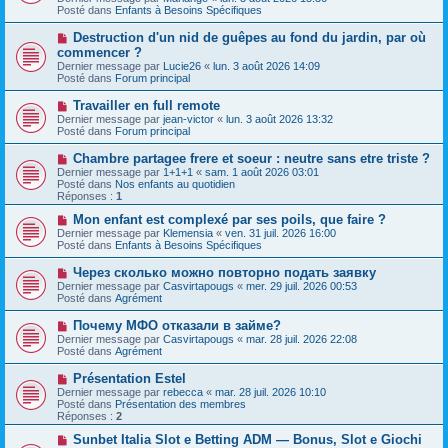
v
s
Posté dans
Enfants à Besoins Spécifiques
e
s
a
a
N
Destruction d'un nid de guêpes au fond du jardin, par où
u
g
o
commencer ?
m
e
u
e
Dernier message par
Lucie26
«
lun. 3 août 2026 14:09
v
s
Posté dans
Forum principal
e
s
a
a
N
Travailler en full remote
u
g
o
Dernier message par
m
jean-victor
«
lun. 3 août 2026 13:32
e
u
Posté dans
e
Forum principal
v
s
e
s
N
Chambre partagee frere et soeur : neutre sans etre triste ?
a
a
o
Dernier message par
1+1+1
«
sam. 1 août 2026 03:01
u
g
u
Posté dans
Nos enfants au quotidien
m
e
v
Réponses :
1
e
e
s
a
N
Mon enfant est complexé par ses poils, que faire ?
s
u
o
Dernier message par
Klemensia
«
ven. 31 juil. 2026 16:00
a
m
u
Posté dans
Enfants à Besoins Spécifiques
g
e
v
e
s
e
N
Через сколько можно повторно подать заявку
s
a
o
Dernier message par
Casvirtapougs
«
mer. 29 juil. 2026 00:53
a
u
u
Posté dans
Agrément
g
m
v
e
e
e
N
Почему МФО отказали в займе?
s
a
o
s
Dernier message par
Casvirtapougs
«
mar. 28 juil. 2026 22:08
u
u
a
Posté dans
Agrément
m
v
g
e
e
e
N
Présentation Estel
s
a
o
s
Dernier message par
rebecca
«
mar. 28 juil. 2026 10:10
u
u
a
Posté dans
Présentation des membres
m
v
g
Réponses :
2
e
e
e
s
a
N
Sunbet Italia Slot e Betting ADM — Bonus, Slot e Giochi
s
u