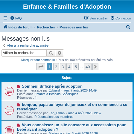
Enfance & Familles d'Adoption
FAQ
S’enregistrer
Connexion
R
Index du forum
Rechercher
Messages non lus
e
Messages non lus
c
Aller à la recherche avancée
h
Rechercher
Recherche avancée
e
Marquer tout comme lu
• Plus de 1000 résultats ont été trouvés
r
Page
1
sur
40
1
2
3
4
5
40
Suivante
…
c
h
Sujets
e
N
Sommeil difficile après adoption
o
Dernier message par
Edward
«
ven. 7 août 2026 14:49
r
u
Posté dans
Enfants à Besoins Spécifiques
v
Réponses :
4
e
a
N
bonjour, papa au foyer de jumeaux et on commence a se
u
o
renseigner
m
u
Dernier message par
Fan_Ethan
«
mar. 4 août 2026 19:57
e
v
Posté dans
Présentation des membres
s
e
s
a
N
Vous connaissez un site consacré aux accessoires pour
a
u
o
g
bébé avant adoption ?
m
u
e
e
Dernier message par
Mariange
«
lun. 3 août 2026 15:36