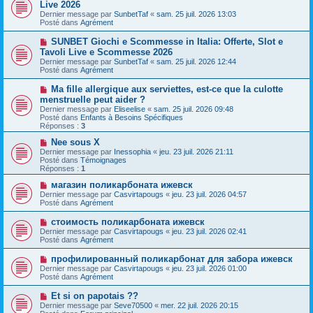
o
Live 2026
a
m
u
g
Dernier message par
SunbetTaf
«
sam. 25 juil. 2026 13:03
e
v
e
Posté dans
Agrément
s
e
s
a
N
SUNBET Giochi e Scommesse in Italia: Offerte, Slot e
a
u
o
g
Tavoli Live e Scommesse 2026
m
u
e
e
Dernier message par
SunbetTaf
«
sam. 25 juil. 2026 12:44
v
s
Posté dans
Agrément
e
s
a
a
N
Ma fille allergique aux serviettes, est-ce que la culotte
u
g
o
menstruelle peut aider ?
m
e
u
e
Dernier message par
Eliseelise
«
sam. 25 juil. 2026 09:48
v
s
Posté dans
Enfants à Besoins Spécifiques
e
s
Réponses :
3
a
a
u
g
N
Nee sous X
m
e
o
Dernier message par
Inessophia
«
jeu. 23 juil. 2026 21:11
e
u
Posté dans
Témoignages
s
v
Réponses :
1
s
e
a
a
N
магазин поликарбоната ижевск
g
u
o
Dernier message par
Casvirtapougs
«
jeu. 23 juil. 2026 04:57
e
m
u
Posté dans
Agrément
e
v
s
e
N
стоимость поликарбоната ижевск
s
a
o
Dernier message par
Casvirtapougs
«
jeu. 23 juil. 2026 02:41
a
u
u
Posté dans
Agrément
g
m
v
e
e
e
N
профилированный поликарбонат для забора ижевск
s
a
o
s
Dernier message par
Casvirtapougs
«
jeu. 23 juil. 2026 01:00
u
u
a
Posté dans
Agrément
m
v
g
e
e
e
N
Et si on papotais ??
s
a
o
s
Dernier message par
Seve70500
«
mer. 22 juil. 2026 20:15
u
u
a