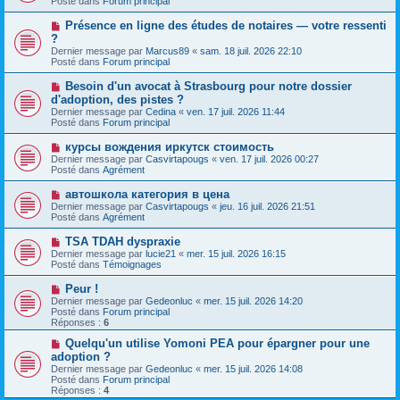
Posté dans
Forum principal
m
v
g
e
e
e
N
Présence en ligne des études de notaires — votre ressenti
s
a
o
s
?
u
u
a
Dernier message par
m
Marcus89
«
sam. 18 juil. 2026 22:10
v
g
Posté dans
e
Forum principal
e
e
s
a
s
N
Besoin d'un avocat à Strasbourg pour notre dossier
u
a
o
d'adoption, des pistes ?
m
g
u
e
Dernier message par
Cedina
«
ven. 17 juil. 2026 11:44
e
v
s
Posté dans
Forum principal
e
s
a
a
N
курсы вождения иркутск стоимость
u
g
o
Dernier message par
m
Casvirtapougs
«
ven. 17 juil. 2026 00:27
e
u
Posté dans
e
Agrément
v
s
e
s
N
автошкола категория в цена
a
a
o
Dernier message par
Casvirtapougs
«
jeu. 16 juil. 2026 21:51
u
g
u
Posté dans
Agrément
m
e
v
e
e
N
TSA TDAH dyspraxie
s
a
o
s
Dernier message par
lucie21
«
mer. 15 juil. 2026 16:15
u
u
a
Posté dans
Témoignages
m
v
g
e
e
e
N
Peur !
s
a
o
s
Dernier message par
Gedeonluc
«
mer. 15 juil. 2026 14:20
u
u
a
Posté dans
Forum principal
m
v
g
Réponses :
6
e
e
e
s
a
N
Quelqu'un utilise Yomoni PEA pour épargner pour une
s
u
o
adoption ?
a
m
u
g
Dernier message par
Gedeonluc
«
mer. 15 juil. 2026 14:08
e
v
e
Posté dans
Forum principal
s
e
Réponses :
4
s
a