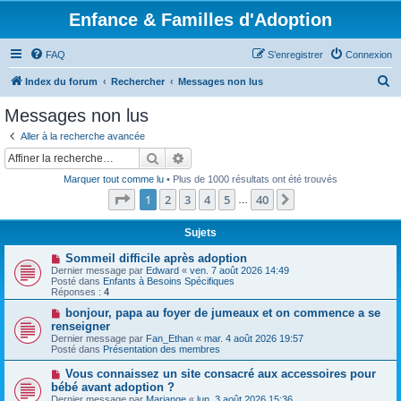
Enfance & Familles d'Adoption
FAQ
S’enregistrer
Connexion
R
Index du forum
Rechercher
Messages non lus
e
Messages non lus
c
Aller à la recherche avancée
h
Rechercher
Recherche avancée
e
Marquer tout comme lu
• Plus de 1000 résultats ont été trouvés
r
Page
1
sur
40
1
2
3
4
5
40
Suivante
…
c
h
Sujets
e
N
Sommeil difficile après adoption
o
Dernier message par
Edward
«
ven. 7 août 2026 14:49
r
u
Posté dans
Enfants à Besoins Spécifiques
v
Réponses :
4
e
a
N
bonjour, papa au foyer de jumeaux et on commence a se
u
o
renseigner
m
u
Dernier message par
Fan_Ethan
«
mar. 4 août 2026 19:57
e
v
Posté dans
Présentation des membres
s
e
s
a
N
Vous connaissez un site consacré aux accessoires pour
a
u
o
g
bébé avant adoption ?
m
u
e
e
Dernier message par
Mariange
«
lun. 3 août 2026 15:36