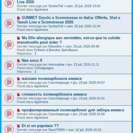
o
Live 2026
a
m
u
g
Dernier message par
SunbetTaf
«
sam. 25 juil. 2026 13:03
e
v
e
Posté dans
Agrément
s
e
s
a
N
SUNBET Giochi e Scommesse in Italia: Offerte, Slot e
a
u
o
g
Tavoli Live e Scommesse 2026
m
u
e
e
Dernier message par
SunbetTaf
«
sam. 25 juil. 2026 12:44
v
s
Posté dans
Agrément
e
s
a
a
N
Ma fille allergique aux serviettes, est-ce que la culotte
u
g
o
menstruelle peut aider ?
m
e
u
e
Dernier message par
Eliseelise
«
sam. 25 juil. 2026 09:48
v
s
Posté dans
Enfants à Besoins Spécifiques
e
s
Réponses :
3
a
a
u
g
N
Nee sous X
m
e
o
Dernier message par
Inessophia
«
jeu. 23 juil. 2026 21:11
e
u
Posté dans
Témoignages
s
v
Réponses :
1
s
e
a
a
N
магазин поликарбоната ижевск
g
u
o
Dernier message par
Casvirtapougs
«
jeu. 23 juil. 2026 04:57
e
m
u
Posté dans
Agrément
e
v
s
e
N
стоимость поликарбоната ижевск
s
a
o
Dernier message par
Casvirtapougs
«
jeu. 23 juil. 2026 02:41
a
u
u
Posté dans
Agrément
g
m
v
e
e
e
N
профилированный поликарбонат для забора ижевск
s
a
o
s
Dernier message par
Casvirtapougs
«
jeu. 23 juil. 2026 01:00
u
u
a
Posté dans
Agrément
m
v
g
e
e
e
N
Et si on papotais ??
s
a
o
s
Dernier message par
Seve70500
«
mer. 22 juil. 2026 20:15
u
u
a