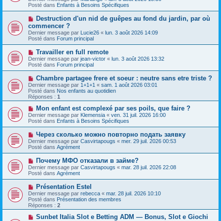
v
s
Posté dans
Enfants à Besoins Spécifiques
e
s
a
a
N
Destruction d'un nid de guêpes au fond du jardin, par où
u
g
o
commencer ?
m
e
u
e
Dernier message par
Lucie26
«
lun. 3 août 2026 14:09
v
s
Posté dans
Forum principal
e
s
a
a
N
Travailler en full remote
u
g
o
Dernier message par
m
jean-victor
«
lun. 3 août 2026 13:32
e
u
Posté dans
e
Forum principal
v
s
e
s
N
Chambre partagee frere et soeur : neutre sans etre triste ?
a
a
o
Dernier message par
1+1+1
«
sam. 1 août 2026 03:01
u
g
u
Posté dans
Nos enfants au quotidien
m
e
v
Réponses :
1
e
e
s
a
N
Mon enfant est complexé par ses poils, que faire ?
s
u
o
Dernier message par
Klemensia
«
ven. 31 juil. 2026 16:00
a
m
u
Posté dans
Enfants à Besoins Spécifiques
g
e
v
e
s
e
N
Через сколько можно повторно подать заявку
s
a
o
Dernier message par
Casvirtapougs
«
mer. 29 juil. 2026 00:53
a
u
u
Posté dans
Agrément
g
m
v
e
e
e
N
Почему МФО отказали в займе?
s
a
o
s
Dernier message par
Casvirtapougs
«
mar. 28 juil. 2026 22:08
u
u
a
Posté dans
Agrément
m
v
g
e
e
e
N
Présentation Estel
s
a
o
s
Dernier message par
rebecca
«
mar. 28 juil. 2026 10:10
u
u
a
Posté dans
Présentation des membres
m
v
g
Réponses :
2
e
e
e
s
a
N
Sunbet Italia Slot e Betting ADM — Bonus, Slot e Giochi
s
u