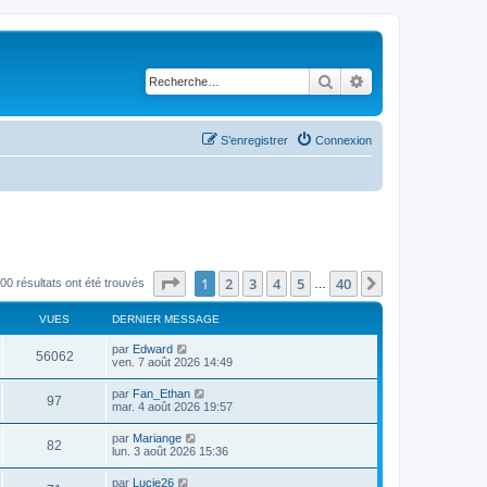
Rechercher
Recherche avancé
S’enregistrer
Connexion
Page
1
sur
40
1
2
3
4
5
40
Suivante
00 résultats ont été trouvés
…
VUES
DERNIER MESSAGE
par
Edward
56062
ven. 7 août 2026 14:49
par
Fan_Ethan
97
mar. 4 août 2026 19:57
par
Mariange
82
lun. 3 août 2026 15:36
par
Lucie26