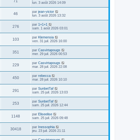
71
lun. 3 août 2026 14:09
par
jean-victor
46
lun. 3 août 2026 13:32
par
1+1+1
276
sam. 1 août 2026 03:01
par
Klemensia
103
ven. 31 juil. 2026 16:00
par
Casvirtapougs
351
mer. 29 juil. 2026 00:53
par
Casvirtapougs
229
mar. 28 juil. 2026 22:08
par
rebecca
450
mar. 28 juil. 2026 10:10
par
SunbetTaf
291
sam. 25 juil. 2026 13:03
par
SunbetTaf
253
sam. 25 juil. 2026 12:44
par
Eliseelise
1148
sam. 25 juil. 2026 09:48
par
Inessophia
30418
jeu. 23 juil. 2026 21:11
par
Casvirtapougs