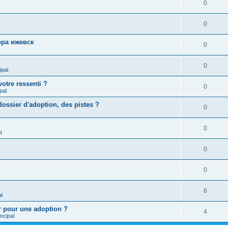
0
0
ра ижевск
0
0
ipal
otre ressenti ?
0
pal
ossier d'adoption, des pistes ?
0
0
t
0
0
6
l
 pour une adoption ?
4
ncipal