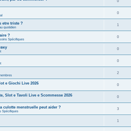
0
0
al
etre triste ?
1
u quotidien
aire ?
0
soins Spécifiques
явку
0
t
0
t
2
 membres
ot e Giochi Live 2026
0
te, Slot e Tavoli Live e Scommesse 2026
0
la culotte menstruelle peut aider ?
3
s Spécifiques
1