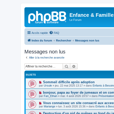
Enfance & Famille
Le Forum
Accès rapide
FAQ
Index du forum
Rechercher
Messages non lus
Messages non lus
Aller à la recherche avancée
Rechercher
Recherche avancée
SUJETS
N
Sommeil difficile après adoption
o
par
Ursule
»
jeu. 22 mai 2025 13:17
» dans
Enfants à Besoin
u
v
N
bonjour, papa au foyer de jumeaux et on co
e
o
par
Fan_Ethan
»
mar. 4 août 2026 19:57
» dans
Présentatio
a
u
u
v
N
Vous connaissez un site consacré aux acces
m
e
o
e
par
Mariange
»
lun. 3 août 2026 15:36
» dans
Enfants à Beso
a
u
s
u
v
s
N
Destruction d'un nid de guêpes au fond du 
m