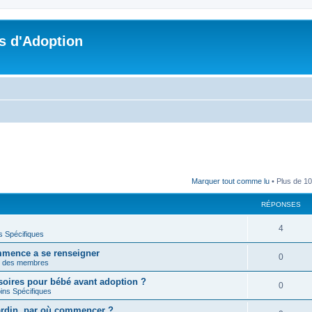
s d'Adoption
Marquer tout comme lu
• Plus de 10
RÉPONSES
4
s Spécifiques
mmence a se renseigner
0
n des membres
soires pour bébé avant adoption ?
0
ins Spécifiques
jardin, par où commencer ?