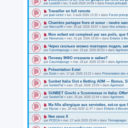
e
a
o
e
par
Lucie26
»
lun. 3 août 2026 14:09
» dans
Forum principal
a
g
u
s
u
e
v
s
N
Travailler en full remote
m
e
a
o
e
par
jean-victor
»
lun. 3 août 2026 13:32
» dans
Forum princip
a
g
u
s
u
e
v
s
N
Chambre partagee frere et soeur : neutre sans 
m
e
a
o
e
par
Marcus89
»
mer. 29 juil. 2026 19:57
» dans
Nos enfants a
a
g
u
s
u
e
v
s
N
Mon enfant est complexé par ses poils, que f
m
e
a
o
e
par
Klemensia
»
ven. 31 juil. 2026 16:00
» dans
Enfants à Be
a
g
u
s
u
e
v
s
N
Через сколько можно повторно подать за
m
e
a
o
e
par
Casvirtapougs
»
mer. 29 juil. 2026 00:53
» dans
Agrémen
a
g
u
s
u
e
v
s
N
Почему МФО отказали в займе?
m
e
a
o
e
par
Casvirtapougs
»
mar. 28 juil. 2026 22:08
» dans
Agrémen
a
g
u
s
u
e
v
s
N
Présentation Estel
m
e
a
o
e
par
Estel
»
ven. 17 juil. 2026 13:23
» dans
Présentation des
a
g
u
s
u
e
v
s
N
Sunbet Italia Slot e Betting ADM — Bonus, Sl
m
e
a
o
e
par
SunbetTaf
»
sam. 25 juil. 2026 13:03
» dans
Agrément
a
g
u
s
u
e
v
s
N
SUNBET Giochi e Scommesse in Italia: Offer
m
e
a
o
e
par
SunbetTaf
»
sam. 25 juil. 2026 12:44
» dans
Agrément
a
g
u
s
u
e
v
s
N
Ma fille allergique aux serviettes, est-ce que 
m
e
a
o
e
par
Elynas
»
jeu. 28 mai 2026 11:47
» dans
Enfants à Besoin
a
g
u
s
u
e
v
s
N
Nee sous X
m
e
a
o
e
par
PCECA
»
mer. 27 août 2025 23:44
» dans
Témoignages
a
g
u
s
u
e
v
s
N