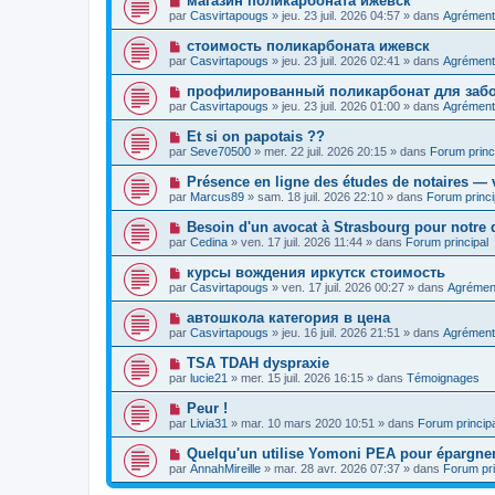
магазин поликарбоната ижевск
m
e
a
o
e
par
Casvirtapougs
»
jeu. 23 juil. 2026 04:57
» dans
Agrément
a
g
u
s
u
e
v
s
N
стоимость поликарбоната ижевск
m
e
a
o
e
par
Casvirtapougs
»
jeu. 23 juil. 2026 02:41
» dans
Agrément
a
g
u
s
u
e
v
s
N
профилированный поликарбонат для забо
m
e
a
o
e
par
Casvirtapougs
»
jeu. 23 juil. 2026 01:00
» dans
Agrément
a
g
u
s
u
e
v
s
N
Et si on papotais ??
m
e
a
o
e
par
Seve70500
»
mer. 22 juil. 2026 20:15
» dans
Forum princ
a
g
u
s
u
e
v
s
N
Présence en ligne des études de notaires — v
m
e
a
o
e
par
Marcus89
»
sam. 18 juil. 2026 22:10
» dans
Forum princi
a
g
u
s
u
e
v
s
N
Besoin d'un avocat à Strasbourg pour notre d
m
e
a
o
e
par
Cedina
»
ven. 17 juil. 2026 11:44
» dans
Forum principal
a
g
u
s
u
e
v
s
N
курсы вождения иркутск стоимость
m
e
a
o
e
par
Casvirtapougs
»
ven. 17 juil. 2026 00:27
» dans
Agrémen
a
g
u
s
u
e
v
s
N
автошкола категория в цена
m
e
a
o
e
par
Casvirtapougs
»
jeu. 16 juil. 2026 21:51
» dans
Agrément
a
g
u
s
u
e
v
s
N
TSA TDAH dyspraxie
m
e
a
o
e
par
lucie21
»
mer. 15 juil. 2026 16:15
» dans
Témoignages
a
g
u
s
u
e
v
s
N
Peur !
m
e
a
o
e
par
Livia31
»
mar. 10 mars 2020 10:51
» dans
Forum principa
a
g
u
s
u
e
v
s
N
Quelqu'un utilise Yomoni PEA pour épargner
m
e
a
o
e
par
AnnahMireille
»
mar. 28 avr. 2026 07:37
» dans
Forum pri
a
g
u
s
u
e
v
s