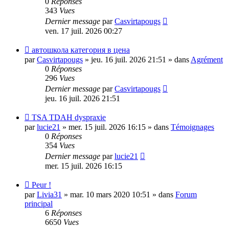
0
Réponses
343
Vues
Dernier message
par
Casvirtapougs
ven. 17 juil. 2026 00:27
Nouveau
автошкола категория в цена
message
par
Casvirtapougs
»
jeu. 16 juil. 2026 21:51
» dans
Agrément
0
Réponses
296
Vues
Dernier message
par
Casvirtapougs
jeu. 16 juil. 2026 21:51
Nouveau
TSA TDAH dyspraxie
message
par
lucie21
»
mer. 15 juil. 2026 16:15
» dans
Témoignages
0
Réponses
354
Vues
Dernier message
par
lucie21
mer. 15 juil. 2026 16:15
Nouveau
Peur !
message
par
Livia31
»
mar. 10 mars 2020 10:51
» dans
Forum
principal
6
Réponses
6650
Vues