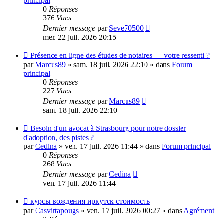
principal
0
Réponses
376
Vues
Dernier message
par
Seve70500
mer. 22 juil. 2026 20:15
Nouveau
Présence en ligne des études de notaires — votre ressenti ?
message
par
Marcus89
»
sam. 18 juil. 2026 22:10
» dans
Forum
principal
0
Réponses
227
Vues
Dernier message
par
Marcus89
sam. 18 juil. 2026 22:10
Nouveau
Besoin d'un avocat à Strasbourg pour notre dossier
message
d'adoption, des pistes ?
par
Cedina
»
ven. 17 juil. 2026 11:44
» dans
Forum principal
0
Réponses
268
Vues
Dernier message
par
Cedina
ven. 17 juil. 2026 11:44
Nouveau
курсы вождения иркутск стоимость
message
par
Casvirtapougs
»
ven. 17 juil. 2026 00:27
» dans
Agrément