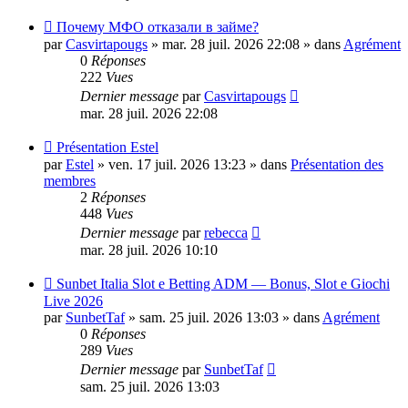
Nouveau
Почему МФО отказали в займе?
message
par
Casvirtapougs
»
mar. 28 juil. 2026 22:08
» dans
Agrément
0
Réponses
222
Vues
Dernier message
par
Casvirtapougs
mar. 28 juil. 2026 22:08
Nouveau
Présentation Estel
message
par
Estel
»
ven. 17 juil. 2026 13:23
» dans
Présentation des
membres
2
Réponses
448
Vues
Dernier message
par
rebecca
mar. 28 juil. 2026 10:10
Nouveau
Sunbet Italia Slot e Betting ADM — Bonus, Slot e Giochi
message
Live 2026
par
SunbetTaf
»
sam. 25 juil. 2026 13:03
» dans
Agrément
0
Réponses
289
Vues
Dernier message
par
SunbetTaf
sam. 25 juil. 2026 13:03