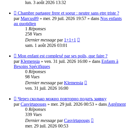
lun. 3 août 2026 13:32
Nouveau
Chambre partagee frere et soeur : neutre sans etre triste ?
message
par
Marcus89
»
mer. 29 juil. 2026 19:57
» dans
Nos enfants
au quotidien
1
Réponses
258
Vues
Dernier message
par
1+1+1
sam. 1 août 2026 03:01
Nouveau
Mon enfant est complexé par ses poils, que faire ?
message
par
Klemensia
»
ven. 31 juil. 2026 16:00
» dans
Enfants à
Besoins Spécifiques
0
Réponses
98
Vues
Dernier message
par
Klemensia
ven. 31 juil. 2026 16:00
Nouveau
Через сколько можно повторно подать заявку
message
par
Casvirtapougs
»
mer. 29 juil. 2026 00:53
» dans
Agrément
0
Réponses
339
Vues
Dernier message
par
Casvirtapougs
mer. 29 juil. 2026 00:53