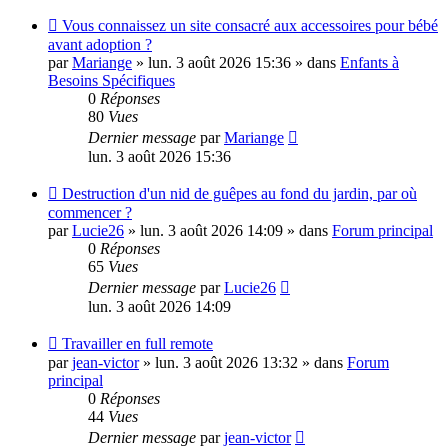
Nouveau
Vous connaissez un site consacré aux accessoires pour bébé
message
avant adoption ?
par
Mariange
»
lun. 3 août 2026 15:36
» dans
Enfants à
Besoins Spécifiques
0
Réponses
80
Vues
Dernier message
par
Mariange
lun. 3 août 2026 15:36
Nouveau
Destruction d'un nid de guêpes au fond du jardin, par où
message
commencer ?
par
Lucie26
»
lun. 3 août 2026 14:09
» dans
Forum principal
0
Réponses
65
Vues
Dernier message
par
Lucie26
lun. 3 août 2026 14:09
Nouveau
Travailler en full remote
message
par
jean-victor
»
lun. 3 août 2026 13:32
» dans
Forum
principal
0
Réponses
44
Vues
Dernier message
par
jean-victor