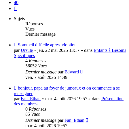
40
Suivante
Sujets
Réponses
Vues
Dernier message
Nouveau
Sommeil difficile après adoption
message
par
Ursule
»
jeu. 22 mai 2025 13:17
» dans
Enfants à Besoins
Spécifiques
4
Réponses
56052
Vues
Dernier message
par
Edward
ven. 7 août 2026 14:49
Nouveau
bonjour, papa au foyer de jumeaux et on commence a se
message
renseigner
par
Fan_Ethan
»
mar. 4 août 2026 19:57
» dans
Présentation
des membres
0
Réponses
85
Vues
Dernier message
par
Fan_Ethan
mar. 4 août 2026 19:57