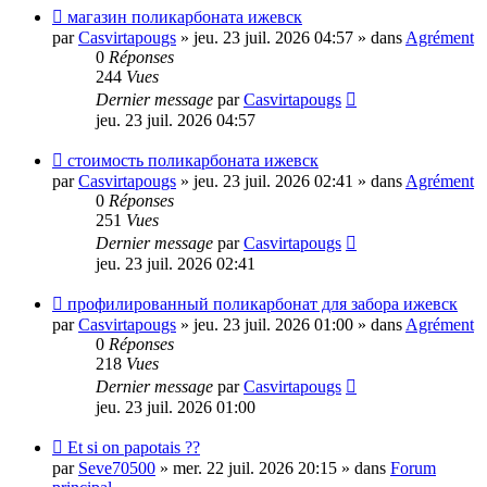
Nouveau
магазин поликарбоната ижевск
message
par
Casvirtapougs
»
jeu. 23 juil. 2026 04:57
» dans
Agrément
0
Réponses
244
Vues
Dernier message
par
Casvirtapougs
jeu. 23 juil. 2026 04:57
Nouveau
стоимость поликарбоната ижевск
message
par
Casvirtapougs
»
jeu. 23 juil. 2026 02:41
» dans
Agrément
0
Réponses
251
Vues
Dernier message
par
Casvirtapougs
jeu. 23 juil. 2026 02:41
Nouveau
профилированный поликарбонат для забора ижевск
message
par
Casvirtapougs
»
jeu. 23 juil. 2026 01:00
» dans
Agrément
0
Réponses
218
Vues
Dernier message
par
Casvirtapougs
jeu. 23 juil. 2026 01:00
Nouveau
Et si on papotais ??
message
par
Seve70500
»
mer. 22 juil. 2026 20:15
» dans
Forum