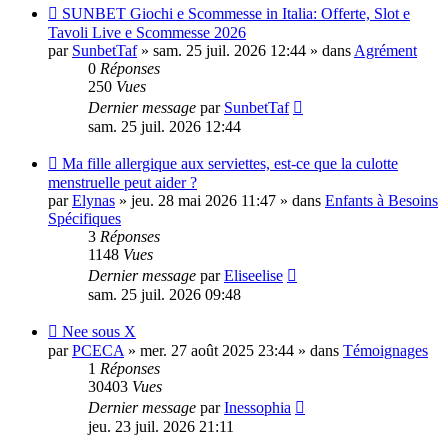
Nouveau
SUNBET Giochi e Scommesse in Italia: Offerte, Slot e
message
Tavoli Live e Scommesse 2026
par
SunbetTaf
»
sam. 25 juil. 2026 12:44
» dans
Agrément
0
Réponses
250
Vues
Dernier message
par
SunbetTaf
sam. 25 juil. 2026 12:44
Nouveau
Ma fille allergique aux serviettes, est-ce que la culotte
message
menstruelle peut aider ?
par
Elynas
»
jeu. 28 mai 2026 11:47
» dans
Enfants à Besoins
Spécifiques
3
Réponses
1148
Vues
Dernier message
par
Eliseelise
sam. 25 juil. 2026 09:48
Nouveau
Nee sous X
message
par
PCECA
»
mer. 27 août 2025 23:44
» dans
Témoignages
1
Réponses
30403
Vues
Dernier message
par
Inessophia
jeu. 23 juil. 2026 21:11