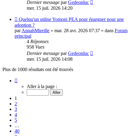
Dernier message
par
Gedeonluc
mer. 15 juil. 2026 14:20
Nouveau
Quelqu'un utilise Yomoni PEA pour épargner pour une
message
adoption ?
par
AnnahMireille
»
mar. 28 avr. 2026 07:37
» dans
Forum
principal
4
Réponses
958
Vues
Dernier message
par
Gedeonluc
mer. 15 juil. 2026 14:08
Plus de 1000 résultats ont été trouvés
Page
1
Aller à la page :
sur
40
1
2
3
4
5
…
40