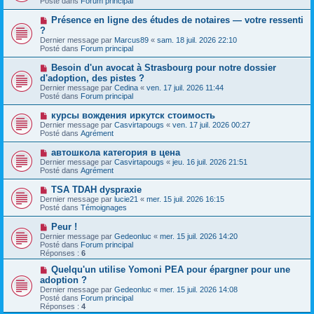
Posté dans
Forum principal
m
v
g
e
e
e
N
Présence en ligne des études de notaires — votre ressenti
s
a
o
s
?
u
u
a
Dernier message par
m
Marcus89
«
sam. 18 juil. 2026 22:10
v
g
Posté dans
e
Forum principal
e
e
s
a
s
N
Besoin d'un avocat à Strasbourg pour notre dossier
u
a
o
d'adoption, des pistes ?
m
g
u
e
Dernier message par
Cedina
«
ven. 17 juil. 2026 11:44
e
v
s
Posté dans
Forum principal
e
s
a
a
N
курсы вождения иркутск стоимость
u
g
o
Dernier message par
m
Casvirtapougs
«
ven. 17 juil. 2026 00:27
e
u
Posté dans
e
Agrément
v
s
e
s
N
автошкола категория в цена
a
a
o
Dernier message par
Casvirtapougs
«
jeu. 16 juil. 2026 21:51
u
g
u
Posté dans
Agrément
m
e
v
e
e
N
TSA TDAH dyspraxie
s
a
o
s
Dernier message par
lucie21
«
mer. 15 juil. 2026 16:15
u
u
a
Posté dans
Témoignages
m
v
g
e
e
e
N
Peur !
s
a
o
s
Dernier message par
Gedeonluc
«
mer. 15 juil. 2026 14:20
u
u
a
Posté dans
Forum principal
m
v
g
Réponses :
6
e
e
e
s
a
N
Quelqu'un utilise Yomoni PEA pour épargner pour une
s
u
o
adoption ?
a
m
u
g
Dernier message par
Gedeonluc
«
mer. 15 juil. 2026 14:08
e
v
e
Posté dans
Forum principal
s
e
Réponses :
4
s
a