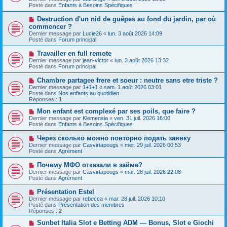
v
s
Posté dans
Enfants à Besoins Spécifiques
e
s
a
a
N
Destruction d'un nid de guêpes au fond du jardin, par où
u
g
o
commencer ?
m
e
u
e
Dernier message par
Lucie26
«
lun. 3 août 2026 14:09
v
s
Posté dans
Forum principal
e
s
a
a
N
Travailler en full remote
u
g
o
Dernier message par
m
jean-victor
«
lun. 3 août 2026 13:32
e
u
Posté dans
e
Forum principal
v
s
e
s
N
Chambre partagee frere et soeur : neutre sans etre triste ?
a
a
o
Dernier message par
1+1+1
«
sam. 1 août 2026 03:01
u
g
u
Posté dans
Nos enfants au quotidien
m
e
v
Réponses :
1
e
e
s
a
N
Mon enfant est complexé par ses poils, que faire ?
s
u
o
Dernier message par
Klemensia
«
ven. 31 juil. 2026 16:00
a
m
u
Posté dans
Enfants à Besoins Spécifiques
g
e
v
e
s
e
N
Через сколько можно повторно подать заявку
s
a
o
Dernier message par
Casvirtapougs
«
mer. 29 juil. 2026 00:53
a
u
u
Posté dans
Agrément
g
m
v
e
e
e
N
Почему МФО отказали в займе?
s
a
o
s
Dernier message par
Casvirtapougs
«
mar. 28 juil. 2026 22:08
u
u
a
Posté dans
Agrément
m
v
g
e
e
e
N
Présentation Estel
s
a
o
s
Dernier message par
rebecca
«
mar. 28 juil. 2026 10:10
u
u
a
Posté dans
Présentation des membres
m
v
g
Réponses :
2
e
e
e
s
a
N
Sunbet Italia Slot e Betting ADM — Bonus, Slot e Giochi
s
u