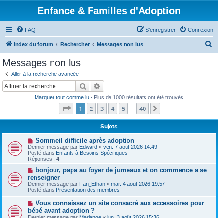
Enfance & Familles d'Adoption
FAQ
S’enregistrer
Connexion
R
Index du forum
Rechercher
Messages non lus
e
Messages non lus
c
Aller à la recherche avancée
h
Rechercher
Recherche avancée
e
Marquer tout comme lu
• Plus de 1000 résultats ont été trouvés
r
Page
1
sur
40
1
2
3
4
5
40
Suivante
…
c
h
Sujets
e
N
Sommeil difficile après adoption
o
Dernier message par
Edward
«
ven. 7 août 2026 14:49
r
u
Posté dans
Enfants à Besoins Spécifiques
v
Réponses :
4
e
a
N
bonjour, papa au foyer de jumeaux et on commence a se
u
o
renseigner
m
u
Dernier message par
Fan_Ethan
«
mar. 4 août 2026 19:57
e
v
Posté dans
Présentation des membres
s
e
s
a
N
Vous connaissez un site consacré aux accessoires pour
a
u
o
g
bébé avant adoption ?
m
u
e
e
Dernier message par
Mariange
«
lun. 3 août 2026 15:36