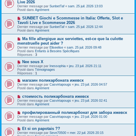
o
Live 2026
a
m
u
g
Dernier message par
SunbetTaf
«
sam. 25 juil. 2026 13:03
e
v
e
Posté dans
Agrément
s
e
s
a
N
SUNBET Giochi e Scommesse in Italia: Offerte, Slot e
a
u
o
g
Tavoli Live e Scommesse 2026
m
u
e
e
Dernier message par
SunbetTaf
«
sam. 25 juil. 2026 12:44
v
s
Posté dans
Agrément
e
s
a
a
N
Ma fille allergique aux serviettes, est-ce que la culotte
u
g
o
menstruelle peut aider ?
m
e
u
e
Dernier message par
Eliseelise
«
sam. 25 juil. 2026 09:48
v
s
Posté dans
Enfants à Besoins Spécifiques
e
s
Réponses :
3
a
a
u
g
N
Nee sous X
m
e
o
Dernier message par
Inessophia
«
jeu. 23 juil. 2026 21:11
e
u
Posté dans
Témoignages
s
v
Réponses :
1
s
e
a
a
N
магазин поликарбоната ижевск
g
u
o
Dernier message par
Casvirtapougs
«
jeu. 23 juil. 2026 04:57
e
m
u
Posté dans
Agrément
e
v
s
e
N
стоимость поликарбоната ижевск
s
a
o
Dernier message par
Casvirtapougs
«
jeu. 23 juil. 2026 02:41
a
u
u
Posté dans
Agrément
g
m
v
e
e
e
N
профилированный поликарбонат для забора ижевск
s
a
o
s
Dernier message par
Casvirtapougs
«
jeu. 23 juil. 2026 01:00
u
u
a
Posté dans
Agrément
m
v
g
e
e
e
N
Et si on papotais ??
s
a
o
s
Dernier message par
Seve70500
«
mer. 22 juil. 2026 20:15
u
u
a