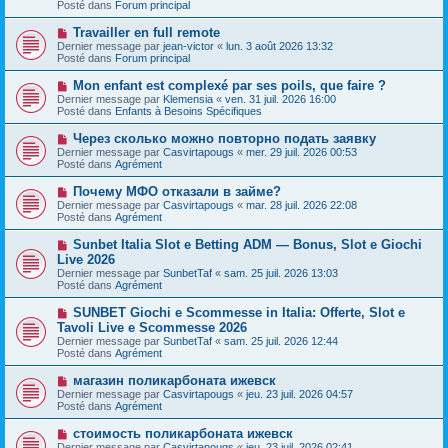
s
Posté dans
Forum principal
e
s
a
a
N
Travailler en full remote
u
g
o
Dernier message par
m
jean-victor
«
lun. 3 août 2026 13:32
e
u
Posté dans
e
Forum principal
v
s
e
s
N
Mon enfant est complexé par ses poils, que faire ?
a
a
o
Dernier message par
Klemensia
«
ven. 31 juil. 2026 16:00
u
g
u
Posté dans
Enfants à Besoins Spécifiques
m
e
v
e
e
N
Через сколько можно повторно подать заявку
s
a
o
s
Dernier message par
Casvirtapougs
«
mer. 29 juil. 2026 00:53
u
u
a
Posté dans
Agrément
m
v
g
e
e
e
N
Почему МФО отказали в займе?
s
a
o
s
Dernier message par
Casvirtapougs
«
mar. 28 juil. 2026 22:08
u
u
a
Posté dans
Agrément
m
v
g
e
e
e
N
Sunbet Italia Slot e Betting ADM — Bonus, Slot e Giochi
s
a
o
s
Live 2026
u
u
a
Dernier message par
m
SunbetTaf
«
sam. 25 juil. 2026 13:03
v
g
Posté dans
e
Agrément
e
e
s
a
s
N
SUNBET Giochi e Scommesse in Italia: Offerte, Slot e
u
a
o
Tavoli Live e Scommesse 2026
m
g
u
e
Dernier message par
SunbetTaf
«
sam. 25 juil. 2026 12:44
e
v
s
Posté dans
Agrément
e
s
a
a
N
магазин поликарбоната ижевск
u
g
o
Dernier message par
m
Casvirtapougs
«
jeu. 23 juil. 2026 04:57
e
u
Posté dans
e
Agrément
v
s
e
s
N
стоимость поликарбоната ижевск
a
a
o
Dernier message par
Casvirtapougs
«
jeu. 23 juil. 2026 02:41