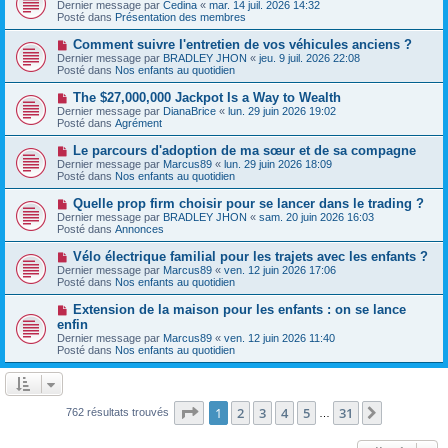
o
s
Dernier message par
Cedina
«
mar. 14 juil. 2026 14:32
u
u
a
Posté dans
Présentation des membres
m
v
g
e
e
e
N
Comment suivre l'entretien de vos véhicules anciens ?
s
a
o
s
Dernier message par
BRADLEY JHON
«
jeu. 9 juil. 2026 22:08
u
u
a
Posté dans
Nos enfants au quotidien
m
v
g
e
e
e
N
The $27,000,000 Jackpot Is a Way to Wealth
s
a
o
s
Dernier message par
DianaBrice
«
lun. 29 juin 2026 19:02
u
u
a
Posté dans
Agrément
m
v
g
e
e
e
N
Le parcours d'adoption de ma sœur et de sa compagne
s
a
o
s
Dernier message par
Marcus89
«
lun. 29 juin 2026 18:09
u
u
a
Posté dans
Nos enfants au quotidien
m
v
g
e
e
e
N
Quelle prop firm choisir pour se lancer dans le trading ?
s
a
o
s
Dernier message par
BRADLEY JHON
«
sam. 20 juin 2026 16:03
u
u
a
Posté dans
Annonces
m
v
g
e
e
e
N
Vélo électrique familial pour les trajets avec les enfants ?
s
a
o
s
Dernier message par
Marcus89
«
ven. 12 juin 2026 17:06
u
u
a
Posté dans
Nos enfants au quotidien
m
v
g
e
e
e
N
Extension de la maison pour les enfants : on se lance
s
a
o
s
enfin
u
u
a
Dernier message par
m
Marcus89
«
ven. 12 juin 2026 11:40
v
g
Posté dans
e
Nos enfants au quotidien
e
e
s
a
s
u
a
m
g
e
Page
1
sur
31
e
1
2
3
4
5
31
Suivante
762 résultats trouvés
…
s
s
a