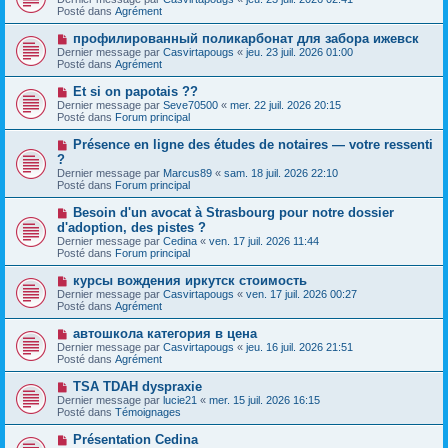
u
g
u
Posté dans
Agrément
m
e
v
e
e
N
профилированный поликарбонат для забора ижевск
s
a
o
s
Dernier message par
Casvirtapougs
«
jeu. 23 juil. 2026 01:00
u
u
a
Posté dans
Agrément
m
v
g
e
e
e
N
Et si on papotais ??
s
a
o
s
Dernier message par
Seve70500
«
mer. 22 juil. 2026 20:15
u
u
a
Posté dans
Forum principal
m
v
g
e
e
e
N
Présence en ligne des études de notaires — votre ressenti
s
a
o
s
?
u
u
a
Dernier message par
m
Marcus89
«
sam. 18 juil. 2026 22:10
v
g
Posté dans
e
Forum principal
e
e
s
a
s
N
Besoin d'un avocat à Strasbourg pour notre dossier
u
a
o
d'adoption, des pistes ?
m
g
u
e
Dernier message par
Cedina
«
ven. 17 juil. 2026 11:44
e
v
s
Posté dans
Forum principal
e
s
a
a
N
курсы вождения иркутск стоимость
u
g
o
Dernier message par
m
Casvirtapougs
«
ven. 17 juil. 2026 00:27
e
u
Posté dans
e
Agrément
v
s
e
s
N
автошкола категория в цена
a
a
o
Dernier message par
Casvirtapougs
«
jeu. 16 juil. 2026 21:51
u
g
u
Posté dans
Agrément
m
e
v
e
e
N
TSA TDAH dyspraxie
s
a
o
s
Dernier message par
lucie21
«
mer. 15 juil. 2026 16:15
u
u
a
Posté dans
Témoignages
m
v
g
e
e
e
N
Présentation Cedina
s
a