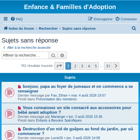
Enfance & Familles d'Adoption
FAQ
S’enregistrer
Connexion
R
Index du forum
Rechercher
Sujets sans réponse
e
Sujets sans réponse
c
Aller à la recherche avancée
h
Rechercher
Recherche avancée
e
Page
1
sur
31
1
2
3
4
5
31
Suivante
762 résultats trouvés
r
…
c
Sujets
h
N
bonjour, papa au foyer de jumeaux et on commence a se
e
o
renseigner
u
Dernier message par
Fan_Ethan
«
mar. 4 août 2026 19:57
r
v
Posté dans
Présentation des membres
e
a
N
Vous connaissez un site consacré aux accessoires pour
u
o
bébé avant adoption ?
m
u
e
Dernier message par
Mariange
«
lun. 3 août 2026 15:36
v
s
Posté dans
Enfants à Besoins Spécifiques
e
s
a
a
N
Destruction d'un nid de guêpes au fond du jardin, par où
u
g
o
commencer ?
m
e
u
e
Dernier message par
Lucie26
«
lun. 3 août 2026 14:09
v