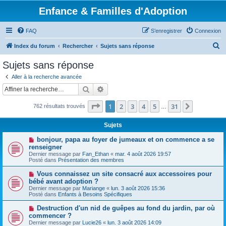
Enfance & Familles d'Adoption
FAQ
S’enregistrer
Connexion
R
Index du forum
Rechercher
Sujets sans réponse
e
Sujets sans réponse
c
Aller à la recherche avancée
h
Rechercher
Recherche avancée
e
Page
1
sur
31
1
2
3
4
5
31
Suivante
762 résultats trouvés
r
…
c
Sujets
h
N
bonjour, papa au foyer de jumeaux et on commence a se
e
o
renseigner
u
Dernier message par
Fan_Ethan
«
mar. 4 août 2026 19:57
r
v
Posté dans
Présentation des membres
e
a
N
Vous connaissez un site consacré aux accessoires pour
u
o
bébé avant adoption ?
m
u
e
Dernier message par
Mariange
«
lun. 3 août 2026 15:36
v
s
Posté dans
Enfants à Besoins Spécifiques
e
s
a
a
N
Destruction d'un nid de guêpes au fond du jardin, par où
u
g
o
commencer ?
m
e
u
e
Dernier message par
Lucie26
«
lun. 3 août 2026 14:09
v