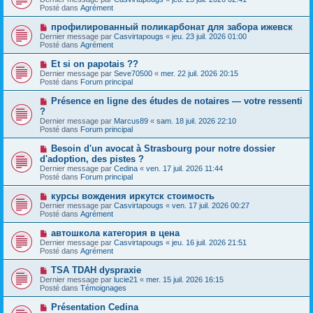
u
g
u
Posté dans
Agrément
m
e
v
e
e
N
профилированный поликарбонат для забора ижевск
s
a
o
s
Dernier message par
Casvirtapougs
«
jeu. 23 juil. 2026 01:00
u
u
a
Posté dans
Agrément
m
v
g
e
e
e
N
Et si on papotais ??
s
a
o
s
Dernier message par
Seve70500
«
mer. 22 juil. 2026 20:15
u
u
a
Posté dans
Forum principal
m
v
g
e
e
e
N
Présence en ligne des études de notaires — votre ressenti
s
a
o
s
?
u
u
a
Dernier message par
m
Marcus89
«
sam. 18 juil. 2026 22:10
v
g
Posté dans
e
Forum principal
e
e
s
a
s
N
Besoin d'un avocat à Strasbourg pour notre dossier
u
a
o
d'adoption, des pistes ?
m
g
u
e
Dernier message par
Cedina
«
ven. 17 juil. 2026 11:44
e
v
s
Posté dans
Forum principal
e
s
a
a
N
курсы вождения иркутск стоимость
u
g
o
Dernier message par
m
Casvirtapougs
«
ven. 17 juil. 2026 00:27
e
u
Posté dans
e
Agrément
v
s
e
s
N
автошкола категория в цена
a
a
o
Dernier message par
Casvirtapougs
«
jeu. 16 juil. 2026 21:51
u
g
u
Posté dans
Agrément
m
e
v
e
e
N
TSA TDAH dyspraxie
s
a
o
s
Dernier message par
lucie21
«
mer. 15 juil. 2026 16:15
u
u
a
Posté dans
Témoignages
m
v
g
e
e
e
N
Présentation Cedina
s
a