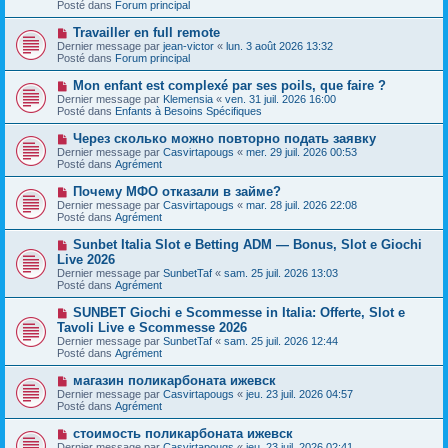
s
Posté dans
Forum principal
e
s
a
a
N
Travailler en full remote
u
g
o
Dernier message par
m
jean-victor
«
lun. 3 août 2026 13:32
e
u
Posté dans
e
Forum principal
v
s
e
s
N
Mon enfant est complexé par ses poils, que faire ?
a
a
o
Dernier message par
Klemensia
«
ven. 31 juil. 2026 16:00
u
g
u
Posté dans
Enfants à Besoins Spécifiques
m
e
v
e
e
N
Через сколько можно повторно подать заявку
s
a
o
s
Dernier message par
Casvirtapougs
«
mer. 29 juil. 2026 00:53
u
u
a
Posté dans
Agrément
m
v
g
e
e
e
N
Почему МФО отказали в займе?
s
a
o
s
Dernier message par
Casvirtapougs
«
mar. 28 juil. 2026 22:08
u
u
a
Posté dans
Agrément
m
v
g
e
e
e
N
Sunbet Italia Slot e Betting ADM — Bonus, Slot e Giochi
s
a
o
s
Live 2026
u
u
a
Dernier message par
m
SunbetTaf
«
sam. 25 juil. 2026 13:03
v
g
Posté dans
e
Agrément
e
e
s
a
s
N
SUNBET Giochi e Scommesse in Italia: Offerte, Slot e
u
a
o
Tavoli Live e Scommesse 2026
m
g
u
e
Dernier message par
SunbetTaf
«
sam. 25 juil. 2026 12:44
e
v
s
Posté dans
Agrément
e
s
a
a
N
магазин поликарбоната ижевск
u
g
o
Dernier message par
m
Casvirtapougs
«
jeu. 23 juil. 2026 04:57
e
u
Posté dans
e
Agrément
v
s
e
s
N
стоимость поликарбоната ижевск
a
a
o
Dernier message par
Casvirtapougs
«
jeu. 23 juil. 2026 02:41