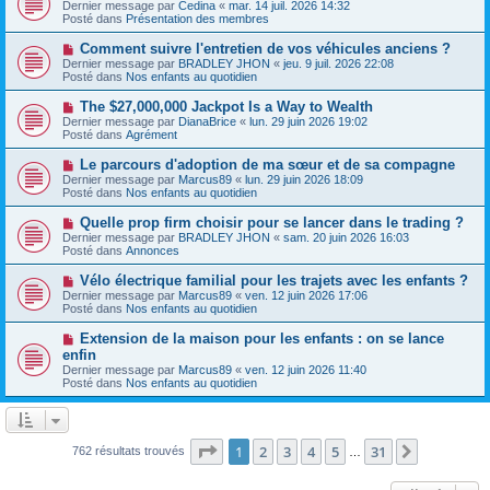
o
s
Dernier message par
Cedina
«
mar. 14 juil. 2026 14:32
u
u
a
Posté dans
Présentation des membres
m
v
g
e
e
e
N
Comment suivre l'entretien de vos véhicules anciens ?
s
a
o
s
Dernier message par
BRADLEY JHON
«
jeu. 9 juil. 2026 22:08
u
u
a
Posté dans
Nos enfants au quotidien
m
v
g
e
e
e
N
The $27,000,000 Jackpot Is a Way to Wealth
s
a
o
s
Dernier message par
DianaBrice
«
lun. 29 juin 2026 19:02
u
u
a
Posté dans
Agrément
m
v
g
e
e
e
N
Le parcours d'adoption de ma sœur et de sa compagne
s
a
o
s
Dernier message par
Marcus89
«
lun. 29 juin 2026 18:09
u
u
a
Posté dans
Nos enfants au quotidien
m
v
g
e
e
e
N
Quelle prop firm choisir pour se lancer dans le trading ?
s
a
o
s
Dernier message par
BRADLEY JHON
«
sam. 20 juin 2026 16:03
u
u
a
Posté dans
Annonces
m
v
g
e
e
e
N
Vélo électrique familial pour les trajets avec les enfants ?
s
a
o
s
Dernier message par
Marcus89
«
ven. 12 juin 2026 17:06
u
u
a
Posté dans
Nos enfants au quotidien
m
v
g
e
e
e
N
Extension de la maison pour les enfants : on se lance
s
a
o
s
enfin
u
u
a
Dernier message par
m
Marcus89
«
ven. 12 juin 2026 11:40
v
g
Posté dans
e
Nos enfants au quotidien
e
e
s
a
s
u
a
m
g
e
Page
1
sur
31
e
1
2
3
4
5
31
Suivante
762 résultats trouvés
…
s
s
a