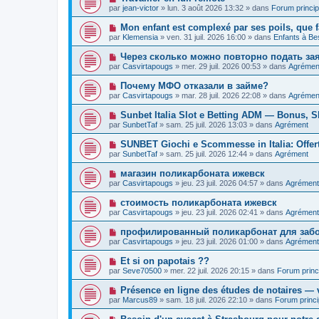
e
a
o
e
par
jean-victor
»
lun. 3 août 2026 13:32
» dans
Forum princip
a
g
u
s
u
e
v
s
N
Mon enfant est complexé par ses poils, que f
m
e
a
o
e
par
Klemensia
»
ven. 31 juil. 2026 16:00
» dans
Enfants à Be
a
g
u
s
u
e
v
s
N
Через сколько можно повторно подать за
m
e
a
o
e
par
Casvirtapougs
»
mer. 29 juil. 2026 00:53
» dans
Agrémen
a
g
u
s
u
e
v
s
N
Почему МФО отказали в займе?
m
e
a
o
e
par
Casvirtapougs
»
mar. 28 juil. 2026 22:08
» dans
Agrémen
a
g
u
s
u
e
v
s
N
Sunbet Italia Slot e Betting ADM — Bonus, Sl
m
e
a
o
e
par
SunbetTaf
»
sam. 25 juil. 2026 13:03
» dans
Agrément
a
g
u
s
u
e
v
s
N
SUNBET Giochi e Scommesse in Italia: Offer
m
e
a
o
e
par
SunbetTaf
»
sam. 25 juil. 2026 12:44
» dans
Agrément
a
g
u
s
u
e
v
s
N
магазин поликарбоната ижевск
m
e
a
o
e
par
Casvirtapougs
»
jeu. 23 juil. 2026 04:57
» dans
Agrément
a
g
u
s
u
e
v
s
N
стоимость поликарбоната ижевск
m
e
a
o
e
par
Casvirtapougs
»
jeu. 23 juil. 2026 02:41
» dans
Agrément
a
g
u
s
u
e
v
s
N
профилированный поликарбонат для забо
m
e
a
o
e
par
Casvirtapougs
»
jeu. 23 juil. 2026 01:00
» dans
Agrément
a
g
u
s
u
e
v
s
N
Et si on papotais ??
m
e
a
o
e
par
Seve70500
»
mer. 22 juil. 2026 20:15
» dans
Forum princ
a
g
u
s
u
e
v
s
N
Présence en ligne des études de notaires — v
m
e
a
o
e
par
Marcus89
»
sam. 18 juil. 2026 22:10
» dans
Forum princi
a
g
u
s
u
e
v
s
N