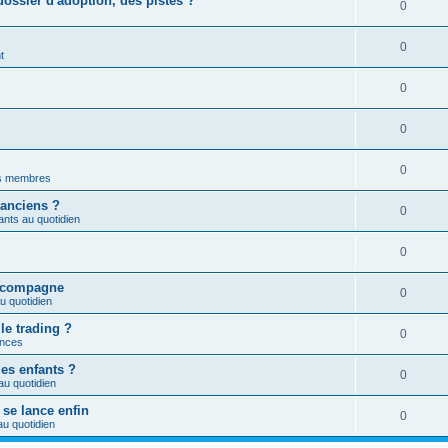
ossier d'adoption, des pistes ?
0
0
t
0
0
0
es membres
 anciens ?
0
nts au quotidien
0
a compagne
0
u quotidien
le trading ?
0
nces
les enfants ?
0
au quotidien
 se lance enfin
0
u quotidien