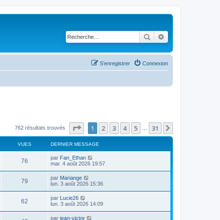
Rechercher
Recherche avancé
S’enregistrer
Connexion
Page
1
sur
31
1
2
3
4
5
31
Suivante
762 résultats trouvés
…
VUES
DERNIER MESSAGE
par
Fan_Ethan
76
mar. 4 août 2026 19:57
par
Mariange
79
lun. 3 août 2026 15:36
par
Lucie26
62
lun. 3 août 2026 14:09
par
jean-victor