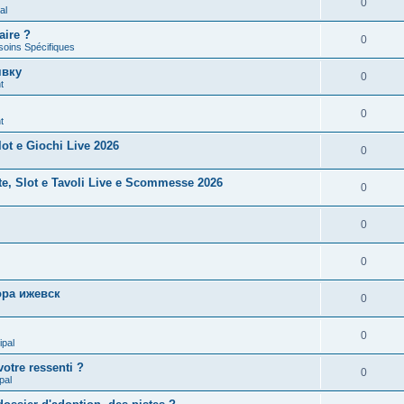
0
al
aire ?
0
soins Spécifiques
явку
0
t
0
t
ot e Giochi Live 2026
0
te, Slot e Tavoli Live e Scommesse 2026
0
0
0
ра ижевск
0
0
ipal
otre ressenti ?
0
pal