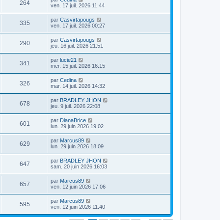
264
ven. 17 juil. 2026 11:44
par
Casvirtapougs
335
ven. 17 juil. 2026 00:27
par
Casvirtapougs
290
jeu. 16 juil. 2026 21:51
par
lucie21
341
mer. 15 juil. 2026 16:15
par
Cedina
326
mar. 14 juil. 2026 14:32
par
BRADLEY JHON
678
jeu. 9 juil. 2026 22:08
par
DianaBrice
601
lun. 29 juin 2026 19:02
par
Marcus89
629
lun. 29 juin 2026 18:09
par
BRADLEY JHON
647
sam. 20 juin 2026 16:03
par
Marcus89
657
ven. 12 juin 2026 17:06
par
Marcus89
595
ven. 12 juin 2026 11:40