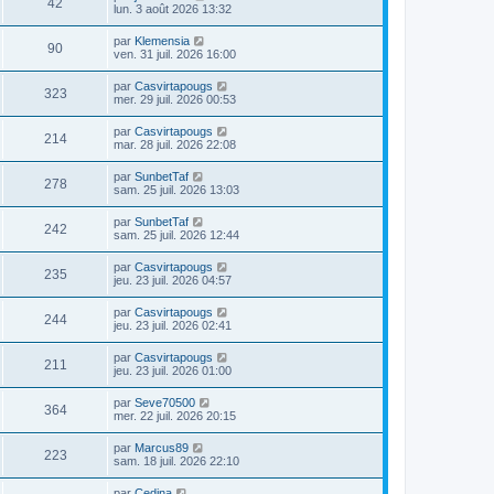
42
lun. 3 août 2026 13:32
par
Klemensia
90
ven. 31 juil. 2026 16:00
par
Casvirtapougs
323
mer. 29 juil. 2026 00:53
par
Casvirtapougs
214
mar. 28 juil. 2026 22:08
par
SunbetTaf
278
sam. 25 juil. 2026 13:03
par
SunbetTaf
242
sam. 25 juil. 2026 12:44
par
Casvirtapougs
235
jeu. 23 juil. 2026 04:57
par
Casvirtapougs
244
jeu. 23 juil. 2026 02:41
par
Casvirtapougs
211
jeu. 23 juil. 2026 01:00
par
Seve70500
364
mer. 22 juil. 2026 20:15
par
Marcus89
223
sam. 18 juil. 2026 22:10
par
Cedina