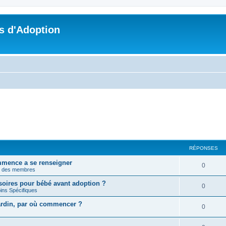
s d'Adoption
RÉPONSES
mmence a se renseigner
0
n des membres
soires pour bébé avant adoption ?
0
ins Spécifiques
jardin, par où commencer ?
0