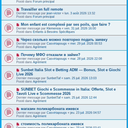
s
Posté dans
Forum principal
e
s
a
a
N
Travailler en full remote
u
g
o
Dernier message par
m
jean-victor
«
lun. 3 août 2026 13:32
e
u
Posté dans
e
Forum principal
v
s
e
s
N
Mon enfant est complexé par ses poils, que faire ?
a
a
o
Dernier message par
Klemensia
«
ven. 31 juil. 2026 16:00
u
g
u
Posté dans
Enfants à Besoins Spécifiques
m
e
v
e
e
N
Через сколько можно повторно подать заявку
s
a
o
s
Dernier message par
Casvirtapougs
«
mer. 29 juil. 2026 00:53
u
u
a
Posté dans
Agrément
m
v
g
e
e
e
N
Почему МФО отказали в займе?
s
a
o
s
Dernier message par
Casvirtapougs
«
mar. 28 juil. 2026 22:08
u
u
a
Posté dans
Agrément
m
v
g
e
e
e
N
Sunbet Italia Slot e Betting ADM — Bonus, Slot e Giochi
s
a
o
s
Live 2026
u
u
a
Dernier message par
m
SunbetTaf
«
sam. 25 juil. 2026 13:03
v
g
Posté dans
e
Agrément
e
e
s
a
s
N
SUNBET Giochi e Scommesse in Italia: Offerte, Slot e
u
a
o
Tavoli Live e Scommesse 2026
m
g
u
e
Dernier message par
SunbetTaf
«
sam. 25 juil. 2026 12:44
e
v
s
Posté dans
Agrément
e
s
a
a
N
магазин поликарбоната ижевск
u
g
o
Dernier message par
m
Casvirtapougs
«
jeu. 23 juil. 2026 04:57
e
u
Posté dans
e
Agrément
v
s
e
s
N
стоимость поликарбоната ижевск
a
a
o
Dernier message par
Casvirtapougs
«
jeu. 23 juil. 2026 02:41