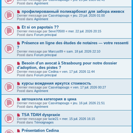
u
g
u
Posté dans
Agrément
m
e
v
e
e
N
профилированный поликарбонат для забора ижевск
s
a
o
s
Dernier message par
Casvirtapougs
«
jeu. 23 juil. 2026 01:00
u
u
a
Posté dans
Agrément
m
v
g
e
e
e
N
Et si on papotais ??
s
a
o
s
Dernier message par
Seve70500
«
mer. 22 juil. 2026 20:15
u
u
a
Posté dans
Forum principal
m
v
g
e
e
e
N
Présence en ligne des études de notaires — votre ressenti
s
a
o
s
?
u
u
a
Dernier message par
m
Marcus89
«
sam. 18 juil. 2026 22:10
v
g
Posté dans
e
Forum principal
e
e
s
a
s
N
Besoin d'un avocat à Strasbourg pour notre dossier
u
a
o
d'adoption, des pistes ?
m
g
u
e
Dernier message par
Cedina
«
ven. 17 juil. 2026 11:44
e
v
s
Posté dans
Forum principal
e
s
a
a
N
курсы вождения иркутск стоимость
u
g
o
Dernier message par
m
Casvirtapougs
«
ven. 17 juil. 2026 00:27
e
u
Posté dans
e
Agrément
v
s
e
s
N
автошкола категория в цена
a
a
o
Dernier message par
Casvirtapougs
«
jeu. 16 juil. 2026 21:51
u
g
u
Posté dans
Agrément
m
e
v
e
e
N
TSA TDAH dyspraxie
s
a
o
s
Dernier message par
lucie21
«
mer. 15 juil. 2026 16:15
u
u
a
Posté dans
Témoignages
m
v
g
e
e
e
N
Présentation Cedina
s
a