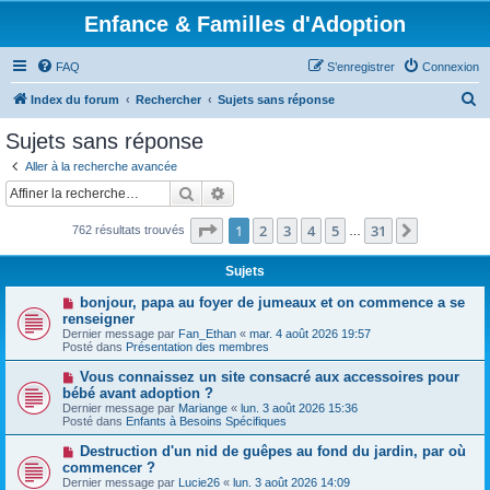
Enfance & Familles d'Adoption
FAQ
S’enregistrer
Connexion
R
Index du forum
Rechercher
Sujets sans réponse
e
Sujets sans réponse
c
Aller à la recherche avancée
h
Rechercher
Recherche avancée
e
Page
1
sur
31
1
2
3
4
5
31
Suivante
762 résultats trouvés
r
…
c
Sujets
h
N
bonjour, papa au foyer de jumeaux et on commence a se
e
o
renseigner
u
Dernier message par
Fan_Ethan
«
mar. 4 août 2026 19:57
r
v
Posté dans
Présentation des membres
e
a
N
Vous connaissez un site consacré aux accessoires pour
u
o
bébé avant adoption ?
m
u
e
Dernier message par
Mariange
«
lun. 3 août 2026 15:36
v
s
Posté dans
Enfants à Besoins Spécifiques
e
s
a
a
N
Destruction d'un nid de guêpes au fond du jardin, par où
u
g
o
commencer ?
m
e
u
e
Dernier message par
Lucie26
«
lun. 3 août 2026 14:09
v