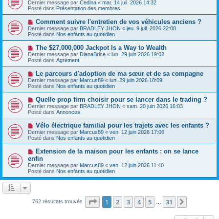
o
s
Dernier message par
Cedina
«
mar. 14 juil. 2026 14:32
u
u
a
Posté dans
Présentation des membres
m
v
g
e
e
e
N
Comment suivre l'entretien de vos véhicules anciens ?
s
a
o
s
Dernier message par
BRADLEY JHON
«
jeu. 9 juil. 2026 22:08
u
u
a
Posté dans
Nos enfants au quotidien
m
v
g
e
e
e
N
The $27,000,000 Jackpot Is a Way to Wealth
s
a
o
s
Dernier message par
DianaBrice
«
lun. 29 juin 2026 19:02
u
u
a
Posté dans
Agrément
m
v
g
e
e
e
N
Le parcours d'adoption de ma sœur et de sa compagne
s
a
o
s
Dernier message par
Marcus89
«
lun. 29 juin 2026 18:09
u
u
a
Posté dans
Nos enfants au quotidien
m
v
g
e
e
e
N
Quelle prop firm choisir pour se lancer dans le trading ?
s
a
o
s
Dernier message par
BRADLEY JHON
«
sam. 20 juin 2026 16:03
u
u
a
Posté dans
Annonces
m
v
g
e
e
e
N
Vélo électrique familial pour les trajets avec les enfants ?
s
a
o
s
Dernier message par
Marcus89
«
ven. 12 juin 2026 17:06
u
u
a
Posté dans
Nos enfants au quotidien
m
v
g
e
e
e
N
Extension de la maison pour les enfants : on se lance
s
a
o
s
enfin
u
u
a
Dernier message par
m
Marcus89
«
ven. 12 juin 2026 11:40
v
g
Posté dans
e
Nos enfants au quotidien
e
e
s
a
s
u
a
m
g
e
Page
1
sur
31
e
1
2
3
4
5
31
Suivante
762 résultats trouvés
…
s
s
a