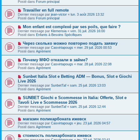
s
Posté dans
Forum principal
e
s
a
a
N
Travailler en full remote
u
g
o
Dernier message par
m
jean-victor
«
lun. 3 août 2026 13:32
e
u
Posté dans
e
Forum principal
v
s
e
s
N
Mon enfant est complexé par ses poils, que faire ?
a
a
o
Dernier message par
Klemensia
«
ven. 31 juil. 2026 16:00
u
g
u
Posté dans
Enfants à Besoins Spécifiques
m
e
v
e
e
N
Через сколько можно повторно подать заявку
s
a
o
s
Dernier message par
Casvirtapougs
«
mer. 29 juil. 2026 00:53
u
u
a
Posté dans
Agrément
m
v
g
e
e
e
N
Почему МФО отказали в займе?
s
a
o
s
Dernier message par
Casvirtapougs
«
mar. 28 juil. 2026 22:08
u
u
a
Posté dans
Agrément
m
v
g
e
e
e
N
Sunbet Italia Slot e Betting ADM — Bonus, Slot e Giochi
s
a
o
s
Live 2026
u
u
a
Dernier message par
m
SunbetTaf
«
sam. 25 juil. 2026 13:03
v
g
Posté dans
e
Agrément
e
e
s
a
s
N
SUNBET Giochi e Scommesse in Italia: Offerte, Slot e
u
a
o
Tavoli Live e Scommesse 2026
m
g
u
e
Dernier message par
SunbetTaf
«
sam. 25 juil. 2026 12:44
e
v
s
Posté dans
Agrément
e
s
a
a
N
магазин поликарбоната ижевск
u
g
o
Dernier message par
m
Casvirtapougs
«
jeu. 23 juil. 2026 04:57
e
u
Posté dans
e
Agrément
v
s
e
s
N
стоимость поликарбоната ижевск
a
a
o
Dernier message par
Casvirtapougs
«
jeu. 23 juil. 2026 02:41