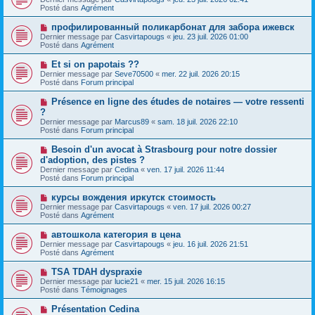
u
g
u
Posté dans
Agrément
m
e
v
e
e
N
профилированный поликарбонат для забора ижевск
s
a
o
s
Dernier message par
Casvirtapougs
«
jeu. 23 juil. 2026 01:00
u
u
a
Posté dans
Agrément
m
v
g
e
e
e
N
Et si on papotais ??
s
a
o
s
Dernier message par
Seve70500
«
mer. 22 juil. 2026 20:15
u
u
a
Posté dans
Forum principal
m
v
g
e
e
e
N
Présence en ligne des études de notaires — votre ressenti
s
a
o
s
?
u
u
a
Dernier message par
m
Marcus89
«
sam. 18 juil. 2026 22:10
v
g
Posté dans
e
Forum principal
e
e
s
a
s
N
Besoin d'un avocat à Strasbourg pour notre dossier
u
a
o
d'adoption, des pistes ?
m
g
u
e
Dernier message par
Cedina
«
ven. 17 juil. 2026 11:44
e
v
s
Posté dans
Forum principal
e
s
a
a
N
курсы вождения иркутск стоимость
u
g
o
Dernier message par
m
Casvirtapougs
«
ven. 17 juil. 2026 00:27
e
u
Posté dans
e
Agrément
v
s
e
s
N
автошкола категория в цена
a
a
o
Dernier message par
Casvirtapougs
«
jeu. 16 juil. 2026 21:51
u
g
u
Posté dans
Agrément
m
e
v
e
e
N
TSA TDAH dyspraxie
s
a
o
s
Dernier message par
lucie21
«
mer. 15 juil. 2026 16:15
u
u
a
Posté dans
Témoignages
m
v
g
e
e
e
N
Présentation Cedina
s
a