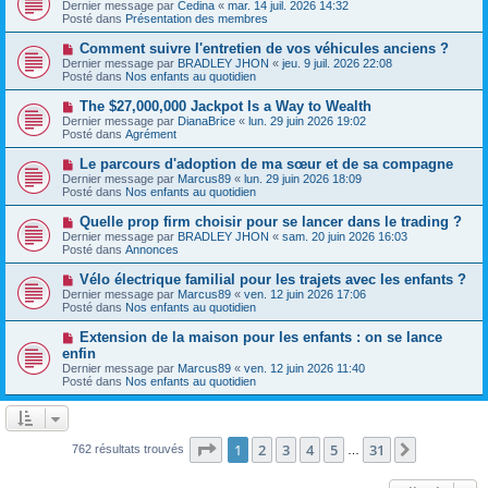
o
s
Dernier message par
Cedina
«
mar. 14 juil. 2026 14:32
u
u
a
Posté dans
Présentation des membres
m
v
g
e
e
e
N
Comment suivre l'entretien de vos véhicules anciens ?
s
a
o
s
Dernier message par
BRADLEY JHON
«
jeu. 9 juil. 2026 22:08
u
u
a
Posté dans
Nos enfants au quotidien
m
v
g
e
e
e
N
The $27,000,000 Jackpot Is a Way to Wealth
s
a
o
s
Dernier message par
DianaBrice
«
lun. 29 juin 2026 19:02
u
u
a
Posté dans
Agrément
m
v
g
e
e
e
N
Le parcours d'adoption de ma sœur et de sa compagne
s
a
o
s
Dernier message par
Marcus89
«
lun. 29 juin 2026 18:09
u
u
a
Posté dans
Nos enfants au quotidien
m
v
g
e
e
e
N
Quelle prop firm choisir pour se lancer dans le trading ?
s
a
o
s
Dernier message par
BRADLEY JHON
«
sam. 20 juin 2026 16:03
u
u
a
Posté dans
Annonces
m
v
g
e
e
e
N
Vélo électrique familial pour les trajets avec les enfants ?
s
a
o
s
Dernier message par
Marcus89
«
ven. 12 juin 2026 17:06
u
u
a
Posté dans
Nos enfants au quotidien
m
v
g
e
e
e
N
Extension de la maison pour les enfants : on se lance
s
a
o
s
enfin
u
u
a
Dernier message par
m
Marcus89
«
ven. 12 juin 2026 11:40
v
g
Posté dans
e
Nos enfants au quotidien
e
e
s
a
s
u
a
m
g
e
Page
1
sur
31
e
1
2
3
4
5
31
Suivante
762 résultats trouvés
…
s
s
a