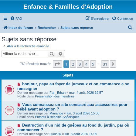
Enfance & Familles d'Adoption
FAQ
S’enregistrer
Connexion
R
Index du forum
Rechercher
Sujets sans réponse
e
Sujets sans réponse
c
Aller à la recherche avancée
h
Rechercher
Recherche avancée
e
Page
1
sur
31
1
2
3
4
5
31
Suivante
762 résultats trouvés
r
…
c
Sujets
h
N
bonjour, papa au foyer de jumeaux et on commence a se
e
o
renseigner
u
Dernier message par
Fan_Ethan
«
mar. 4 août 2026 19:57
r
v
Posté dans
Présentation des membres
e
a
N
Vous connaissez un site consacré aux accessoires pour
u
o
bébé avant adoption ?
m
u
e
Dernier message par
Mariange
«
lun. 3 août 2026 15:36
v
s
Posté dans
Enfants à Besoins Spécifiques
e
s
a
a
N
Destruction d'un nid de guêpes au fond du jardin, par où
u
g
o
commencer ?
m
e
u
e
Dernier message par
Lucie26
«
lun. 3 août 2026 14:09
v