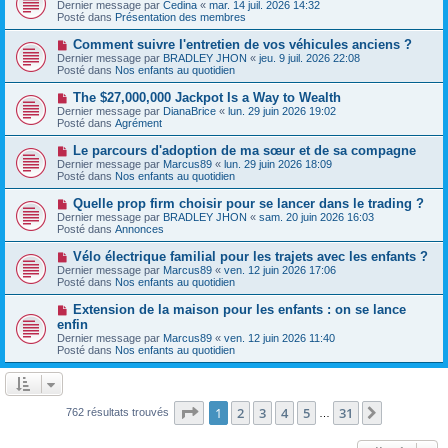
o
s
Dernier message par
Cedina
«
mar. 14 juil. 2026 14:32
u
u
a
Posté dans
Présentation des membres
m
v
g
e
e
e
N
Comment suivre l'entretien de vos véhicules anciens ?
s
a
o
s
Dernier message par
BRADLEY JHON
«
jeu. 9 juil. 2026 22:08
u
u
a
Posté dans
Nos enfants au quotidien
m
v
g
e
e
e
N
The $27,000,000 Jackpot Is a Way to Wealth
s
a
o
s
Dernier message par
DianaBrice
«
lun. 29 juin 2026 19:02
u
u
a
Posté dans
Agrément
m
v
g
e
e
e
N
Le parcours d'adoption de ma sœur et de sa compagne
s
a
o
s
Dernier message par
Marcus89
«
lun. 29 juin 2026 18:09
u
u
a
Posté dans
Nos enfants au quotidien
m
v
g
e
e
e
N
Quelle prop firm choisir pour se lancer dans le trading ?
s
a
o
s
Dernier message par
BRADLEY JHON
«
sam. 20 juin 2026 16:03
u
u
a
Posté dans
Annonces
m
v
g
e
e
e
N
Vélo électrique familial pour les trajets avec les enfants ?
s
a
o
s
Dernier message par
Marcus89
«
ven. 12 juin 2026 17:06
u
u
a
Posté dans
Nos enfants au quotidien
m
v
g
e
e
e
N
Extension de la maison pour les enfants : on se lance
s
a
o
s
enfin
u
u
a
Dernier message par
m
Marcus89
«
ven. 12 juin 2026 11:40
v
g
Posté dans
e
Nos enfants au quotidien
e
e
s
a
s
u
a
m
g
e
Page
1
sur
31
e
1
2
3
4
5
31
Suivante
762 résultats trouvés
…
s
s
a