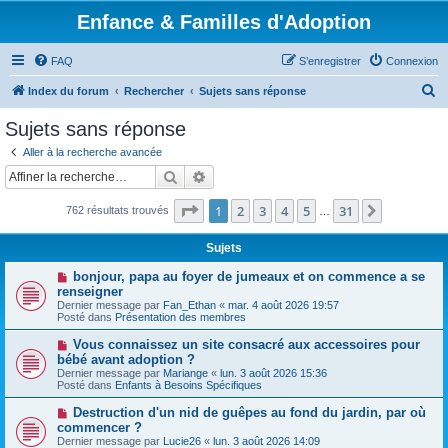
Enfance & Familles d'Adoption
FAQ
S’enregistrer
Connexion
R
Index du forum
Rechercher
Sujets sans réponse
e
Sujets sans réponse
c
Aller à la recherche avancée
h
Rechercher
Recherche avancée
e
Page
1
sur
31
1
2
3
4
5
31
Suivante
762 résultats trouvés
r
…
c
Sujets
h
N
bonjour, papa au foyer de jumeaux et on commence a se
e
o
renseigner
u
Dernier message par
Fan_Ethan
«
mar. 4 août 2026 19:57
r
v
Posté dans
Présentation des membres
e
a
N
Vous connaissez un site consacré aux accessoires pour
u
o
bébé avant adoption ?
m
u
e
Dernier message par
Mariange
«
lun. 3 août 2026 15:36
v
s
Posté dans
Enfants à Besoins Spécifiques
e
s
a
a
N
Destruction d'un nid de guêpes au fond du jardin, par où
u
g
o
commencer ?
m
e
u
e
Dernier message par
Lucie26
«
lun. 3 août 2026 14:09
v