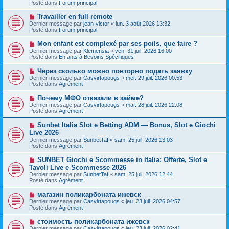
s
Posté dans
Forum principal
e
s
a
a
N
Travailler en full remote
u
g
o
Dernier message par
m
jean-victor
«
lun. 3 août 2026 13:32
e
u
Posté dans
e
Forum principal
v
s
e
s
N
Mon enfant est complexé par ses poils, que faire ?
a
a
o
Dernier message par
Klemensia
«
ven. 31 juil. 2026 16:00
u
g
u
Posté dans
Enfants à Besoins Spécifiques
m
e
v
e
e
N
Через сколько можно повторно подать заявку
s
a
o
s
Dernier message par
Casvirtapougs
«
mer. 29 juil. 2026 00:53
u
u
a
Posté dans
Agrément
m
v
g
e
e
e
N
Почему МФО отказали в займе?
s
a
o
s
Dernier message par
Casvirtapougs
«
mar. 28 juil. 2026 22:08
u
u
a
Posté dans
Agrément
m
v
g
e
e
e
N
Sunbet Italia Slot e Betting ADM — Bonus, Slot e Giochi
s
a
o
s
Live 2026
u
u
a
Dernier message par
m
SunbetTaf
«
sam. 25 juil. 2026 13:03
v
g
Posté dans
e
Agrément
e
e
s
a
s
N
SUNBET Giochi e Scommesse in Italia: Offerte, Slot e
u
a
o
Tavoli Live e Scommesse 2026
m
g
u
e
Dernier message par
SunbetTaf
«
sam. 25 juil. 2026 12:44
e
v
s
Posté dans
Agrément
e
s
a
a
N
магазин поликарбоната ижевск
u
g
o
Dernier message par
m
Casvirtapougs
«
jeu. 23 juil. 2026 04:57
e
u
Posté dans
e
Agrément
v
s
e
s
N
стоимость поликарбоната ижевск
a
a
o
Dernier message par
Casvirtapougs
«
jeu. 23 juil. 2026 02:41