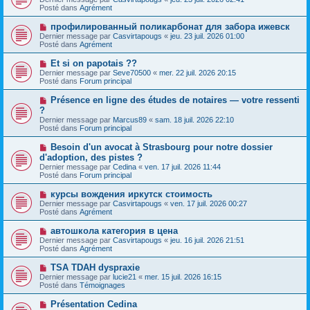
u
g
u
Posté dans
Agrément
m
e
v
e
e
N
профилированный поликарбонат для забора ижевск
s
a
o
s
Dernier message par
Casvirtapougs
«
jeu. 23 juil. 2026 01:00
u
u
a
Posté dans
Agrément
m
v
g
e
e
e
N
Et si on papotais ??
s
a
o
s
Dernier message par
Seve70500
«
mer. 22 juil. 2026 20:15
u
u
a
Posté dans
Forum principal
m
v
g
e
e
e
N
Présence en ligne des études de notaires — votre ressenti
s
a
o
s
?
u
u
a
Dernier message par
m
Marcus89
«
sam. 18 juil. 2026 22:10
v
g
Posté dans
e
Forum principal
e
e
s
a
s
N
Besoin d'un avocat à Strasbourg pour notre dossier
u
a
o
d'adoption, des pistes ?
m
g
u
e
Dernier message par
Cedina
«
ven. 17 juil. 2026 11:44
e
v
s
Posté dans
Forum principal
e
s
a
a
N
курсы вождения иркутск стоимость
u
g
o
Dernier message par
m
Casvirtapougs
«
ven. 17 juil. 2026 00:27
e
u
Posté dans
e
Agrément
v
s
e
s
N
автошкола категория в цена
a
a
o
Dernier message par
Casvirtapougs
«
jeu. 16 juil. 2026 21:51
u
g
u
Posté dans
Agrément
m
e
v
e
e
N
TSA TDAH dyspraxie
s
a
o
s
Dernier message par
lucie21
«
mer. 15 juil. 2026 16:15
u
u
a
Posté dans
Témoignages
m
v
g
e
e
e
N
Présentation Cedina
s
a