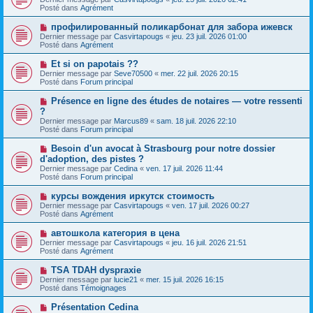
u
g
u
Posté dans
Agrément
m
e
v
e
e
N
профилированный поликарбонат для забора ижевск
s
a
o
s
Dernier message par
Casvirtapougs
«
jeu. 23 juil. 2026 01:00
u
u
a
Posté dans
Agrément
m
v
g
e
e
e
N
Et si on papotais ??
s
a
o
s
Dernier message par
Seve70500
«
mer. 22 juil. 2026 20:15
u
u
a
Posté dans
Forum principal
m
v
g
e
e
e
N
Présence en ligne des études de notaires — votre ressenti
s
a
o
s
?
u
u
a
Dernier message par
m
Marcus89
«
sam. 18 juil. 2026 22:10
v
g
Posté dans
e
Forum principal
e
e
s
a
s
N
Besoin d'un avocat à Strasbourg pour notre dossier
u
a
o
d'adoption, des pistes ?
m
g
u
e
Dernier message par
Cedina
«
ven. 17 juil. 2026 11:44
e
v
s
Posté dans
Forum principal
e
s
a
a
N
курсы вождения иркутск стоимость
u
g
o
Dernier message par
m
Casvirtapougs
«
ven. 17 juil. 2026 00:27
e
u
Posté dans
e
Agrément
v
s
e
s
N
автошкола категория в цена
a
a
o
Dernier message par
Casvirtapougs
«
jeu. 16 juil. 2026 21:51
u
g
u
Posté dans
Agrément
m
e
v
e
e
N
TSA TDAH dyspraxie
s
a
o
s
Dernier message par
lucie21
«
mer. 15 juil. 2026 16:15
u
u
a
Posté dans
Témoignages
m
v
g
e
e
e
N
Présentation Cedina
s
a