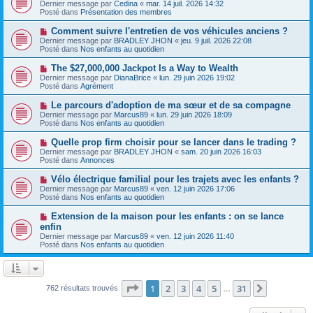
o
s
Dernier message par
Cedina
«
mar. 14 juil. 2026 14:32
u
u
a
Posté dans
Présentation des membres
m
v
g
e
e
e
N
Comment suivre l'entretien de vos véhicules anciens ?
s
a
o
s
Dernier message par
BRADLEY JHON
«
jeu. 9 juil. 2026 22:08
u
u
a
Posté dans
Nos enfants au quotidien
m
v
g
e
e
e
N
The $27,000,000 Jackpot Is a Way to Wealth
s
a
o
s
Dernier message par
DianaBrice
«
lun. 29 juin 2026 19:02
u
u
a
Posté dans
Agrément
m
v
g
e
e
e
N
Le parcours d'adoption de ma sœur et de sa compagne
s
a
o
s
Dernier message par
Marcus89
«
lun. 29 juin 2026 18:09
u
u
a
Posté dans
Nos enfants au quotidien
m
v
g
e
e
e
N
Quelle prop firm choisir pour se lancer dans le trading ?
s
a
o
s
Dernier message par
BRADLEY JHON
«
sam. 20 juin 2026 16:03
u
u
a
Posté dans
Annonces
m
v
g
e
e
e
N
Vélo électrique familial pour les trajets avec les enfants ?
s
a
o
s
Dernier message par
Marcus89
«
ven. 12 juin 2026 17:06
u
u
a
Posté dans
Nos enfants au quotidien
m
v
g
e
e
e
N
Extension de la maison pour les enfants : on se lance
s
a
o
s
enfin
u
u
a
Dernier message par
m
Marcus89
«
ven. 12 juin 2026 11:40
v
g
Posté dans
e
Nos enfants au quotidien
e
e
s
a
s
u
a
m
g
e
Page
1
sur
31
e
1
2
3
4
5
31
Suivante
762 résultats trouvés
…
s
s
a