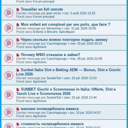
s
Posté dans
Forum principal
e
s
a
a
N
Travailler en full remote
u
g
o
Dernier message par
m
jean-victor
«
lun. 3 août 2026 13:32
e
u
Posté dans
e
Forum principal
v
s
e
s
N
Mon enfant est complexé par ses poils, que faire ?
a
a
o
Dernier message par
Klemensia
«
ven. 31 juil. 2026 16:00
u
g
u
Posté dans
Enfants à Besoins Spécifiques
m
e
v
e
e
N
Через сколько можно повторно подать заявку
s
a
o
s
Dernier message par
Casvirtapougs
«
mer. 29 juil. 2026 00:53
u
u
a
Posté dans
Agrément
m
v
g
e
e
e
N
Почему МФО отказали в займе?
s
a
o
s
Dernier message par
Casvirtapougs
«
mar. 28 juil. 2026 22:08
u
u
a
Posté dans
Agrément
m
v
g
e
e
e
N
Sunbet Italia Slot e Betting ADM — Bonus, Slot e Giochi
s
a
o
s
Live 2026
u
u
a
Dernier message par
m
SunbetTaf
«
sam. 25 juil. 2026 13:03
v
g
Posté dans
e
Agrément
e
e
s
a
s
N
SUNBET Giochi e Scommesse in Italia: Offerte, Slot e
u
a
o
Tavoli Live e Scommesse 2026
m
g
u
e
Dernier message par
SunbetTaf
«
sam. 25 juil. 2026 12:44
e
v
s
Posté dans
Agrément
e
s
a
a
N
магазин поликарбоната ижевск
u
g
o
Dernier message par
m
Casvirtapougs
«
jeu. 23 juil. 2026 04:57
e
u
Posté dans
e
Agrément
v
s
e
s
N
стоимость поликарбоната ижевск
a
a
o
Dernier message par
Casvirtapougs
«
jeu. 23 juil. 2026 02:41