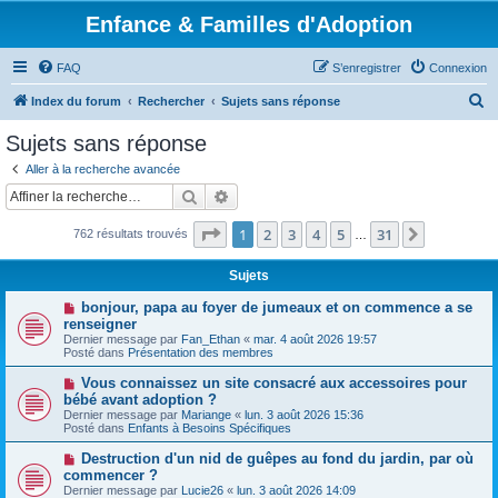
Enfance & Familles d'Adoption
FAQ
S’enregistrer
Connexion
R
Index du forum
Rechercher
Sujets sans réponse
e
Sujets sans réponse
c
Aller à la recherche avancée
h
Rechercher
Recherche avancée
e
Page
1
sur
31
1
2
3
4
5
31
Suivante
762 résultats trouvés
r
…
c
Sujets
h
N
bonjour, papa au foyer de jumeaux et on commence a se
e
o
renseigner
u
Dernier message par
Fan_Ethan
«
mar. 4 août 2026 19:57
r
v
Posté dans
Présentation des membres
e
a
N
Vous connaissez un site consacré aux accessoires pour
u
o
bébé avant adoption ?
m
u
e
Dernier message par
Mariange
«
lun. 3 août 2026 15:36
v
s
Posté dans
Enfants à Besoins Spécifiques
e
s
a
a
N
Destruction d'un nid de guêpes au fond du jardin, par où
u
g
o
commencer ?
m
e
u
e
Dernier message par
Lucie26
«
lun. 3 août 2026 14:09
v