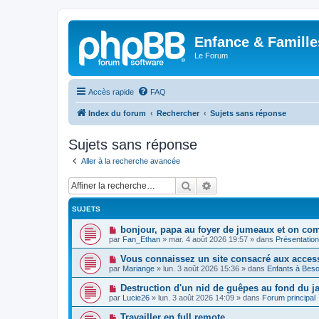
Enfance & Famille
Le Forum
Accès rapide
FAQ
Index du forum
Rechercher
Sujets sans réponse
Sujets sans réponse
Aller à la recherche avancée
Rechercher
Recherche avancée
SUJETS
N
bonjour, papa au foyer de jumeaux et on co
o
par
Fan_Ethan
»
mar. 4 août 2026 19:57
» dans
Présentatio
u
v
N
Vous connaissez un site consacré aux acces
e
o
par
Mariange
»
lun. 3 août 2026 15:36
» dans
Enfants à Beso
a
u
u
v
N
Destruction d'un nid de guêpes au fond du 
m
e
o
e
par
Lucie26
»
lun. 3 août 2026 14:09
» dans
Forum principal
a
u
s
u
v
s
N
Travailler en full remote
m