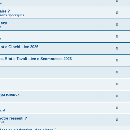
0
al
aire ?
0
soins Spécifiques
явку
0
t
0
t
ot e Giochi Live 2026
0
te, Slot e Tavoli Live e Scommesse 2026
0
0
0
ра ижевск
0
0
ipal
otre ressenti ?
0
pal