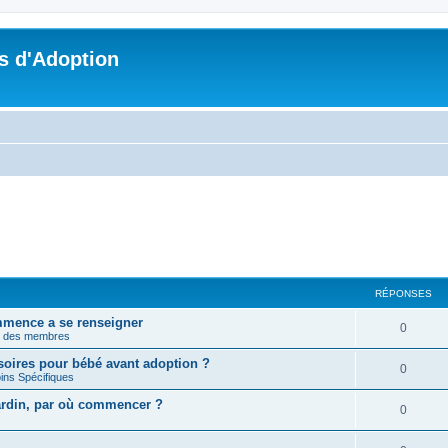
s d'Adoption
RÉPONSES
mmence a se renseigner
0
n des membres
soires pour bébé avant adoption ?
0
ins Spécifiques
jardin, par où commencer ?
0