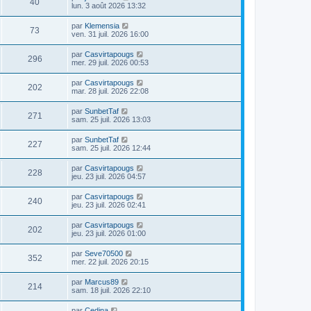
40
lun. 3 août 2026 13:32
par
Klemensia
73
ven. 31 juil. 2026 16:00
par
Casvirtapougs
296
mer. 29 juil. 2026 00:53
par
Casvirtapougs
202
mar. 28 juil. 2026 22:08
par
SunbetTaf
271
sam. 25 juil. 2026 13:03
par
SunbetTaf
227
sam. 25 juil. 2026 12:44
par
Casvirtapougs
228
jeu. 23 juil. 2026 04:57
par
Casvirtapougs
240
jeu. 23 juil. 2026 02:41
par
Casvirtapougs
202
jeu. 23 juil. 2026 01:00
par
Seve70500
352
mer. 22 juil. 2026 20:15
par
Marcus89
214
sam. 18 juil. 2026 22:10
par
Cedina