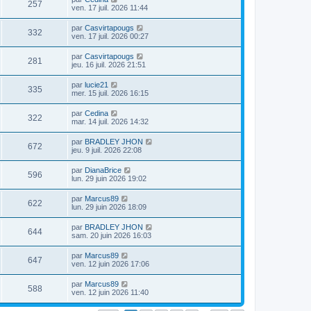
257
ven. 17 juil. 2026 11:44
par
Casvirtapougs
332
ven. 17 juil. 2026 00:27
par
Casvirtapougs
281
jeu. 16 juil. 2026 21:51
par
lucie21
335
mer. 15 juil. 2026 16:15
par
Cedina
322
mar. 14 juil. 2026 14:32
par
BRADLEY JHON
672
jeu. 9 juil. 2026 22:08
par
DianaBrice
596
lun. 29 juin 2026 19:02
par
Marcus89
622
lun. 29 juin 2026 18:09
par
BRADLEY JHON
644
sam. 20 juin 2026 16:03
par
Marcus89
647
ven. 12 juin 2026 17:06
par
Marcus89
588
ven. 12 juin 2026 11:40