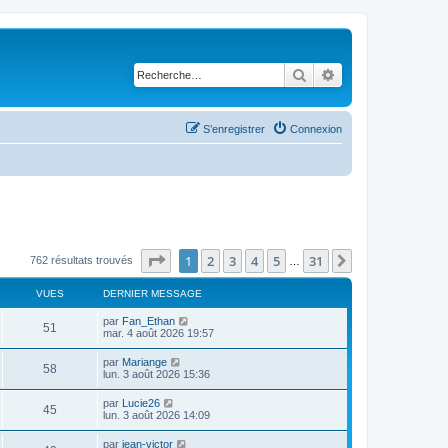
Rechercher
Recherche avancé
S’enregistrer
Connexion
Page
1
sur
31
1
2
3
4
5
31
Suivante
762 résultats trouvés
…
VUES
DERNIER MESSAGE
par
Fan_Ethan
51
mar. 4 août 2026 19:57
par
Mariange
58
lun. 3 août 2026 15:36
par
Lucie26
45
lun. 3 août 2026 14:09
par
jean-victor