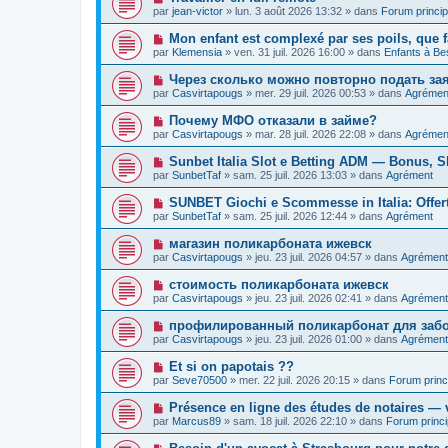
e
a
o
e
par
jean-victor
»
lun. 3 août 2026 13:32
» dans
Forum princip
a
g
u
s
u
e
v
s
N
Mon enfant est complexé par ses poils, que f
m
e
a
o
e
par
Klemensia
»
ven. 31 juil. 2026 16:00
» dans
Enfants à Be
a
g
u
s
u
e
v
s
N
Через сколько можно повторно подать за
m
e
a
o
e
par
Casvirtapougs
»
mer. 29 juil. 2026 00:53
» dans
Agrémen
a
g
u
s
u
e
v
s
N
Почему МФО отказали в займе?
m
e
a
o
e
par
Casvirtapougs
»
mar. 28 juil. 2026 22:08
» dans
Agrémen
a
g
u
s
u
e
v
s
N
Sunbet Italia Slot e Betting ADM — Bonus, Sl
m
e
a
o
e
par
SunbetTaf
»
sam. 25 juil. 2026 13:03
» dans
Agrément
a
g
u
s
u
e
v
s
N
SUNBET Giochi e Scommesse in Italia: Offer
m
e
a
o
e
par
SunbetTaf
»
sam. 25 juil. 2026 12:44
» dans
Agrément
a
g
u
s
u
e
v
s
N
магазин поликарбоната ижевск
m
e
a
o
e
par
Casvirtapougs
»
jeu. 23 juil. 2026 04:57
» dans
Agrément
a
g
u
s
u
e
v
s
N
стоимость поликарбоната ижевск
m
e
a
o
e
par
Casvirtapougs
»
jeu. 23 juil. 2026 02:41
» dans
Agrément
a
g
u
s
u
e
v
s
N
профилированный поликарбонат для забо
m
e
a
o
e
par
Casvirtapougs
»
jeu. 23 juil. 2026 01:00
» dans
Agrément
a
g
u
s
u
e
v
s
N
Et si on papotais ??
m
e
a
o
e
par
Seve70500
»
mer. 22 juil. 2026 20:15
» dans
Forum princ
a
g
u
s
u
e
v
s
N
Présence en ligne des études de notaires — v
m
e
a
o
e
par
Marcus89
»
sam. 18 juil. 2026 22:10
» dans
Forum princi
a
g
u
s
u
e
v
s
N