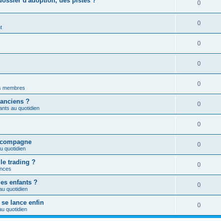
ossier d'adoption, des pistes ?
0
0
t
0
0
0
es membres
 anciens ?
0
nts au quotidien
0
a compagne
0
u quotidien
le trading ?
0
nces
les enfants ?
0
au quotidien
 se lance enfin
0
u quotidien