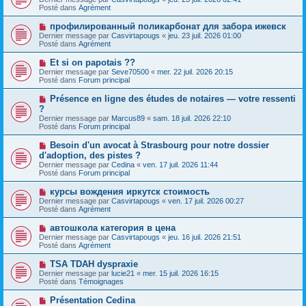
u
g
u
Posté dans
Agrément
m
e
v
e
e
N
профилированный поликарбонат для забора ижевск
s
a
o
s
Dernier message par
Casvirtapougs
«
jeu. 23 juil. 2026 01:00
u
u
a
Posté dans
Agrément
m
v
g
e
e
e
N
Et si on papotais ??
s
a
o
s
Dernier message par
Seve70500
«
mer. 22 juil. 2026 20:15
u
u
a
Posté dans
Forum principal
m
v
g
e
e
e
N
Présence en ligne des études de notaires — votre ressenti
s
a
o
s
?
u
u
a
Dernier message par
m
Marcus89
«
sam. 18 juil. 2026 22:10
v
g
Posté dans
e
Forum principal
e
e
s
a
s
N
Besoin d'un avocat à Strasbourg pour notre dossier
u
a
o
d'adoption, des pistes ?
m
g
u
e
Dernier message par
Cedina
«
ven. 17 juil. 2026 11:44
e
v
s
Posté dans
Forum principal
e
s
a
a
N
курсы вождения иркутск стоимость
u
g
o
Dernier message par
m
Casvirtapougs
«
ven. 17 juil. 2026 00:27
e
u
Posté dans
e
Agrément
v
s
e
s
N
автошкола категория в цена
a
a
o
Dernier message par
Casvirtapougs
«
jeu. 16 juil. 2026 21:51
u
g
u
Posté dans
Agrément
m
e
v
e
e
N
TSA TDAH dyspraxie
s
a
o
s
Dernier message par
lucie21
«
mer. 15 juil. 2026 16:15
u
u
a
Posté dans
Témoignages
m
v
g
e
e
e
N
Présentation Cedina
s
a