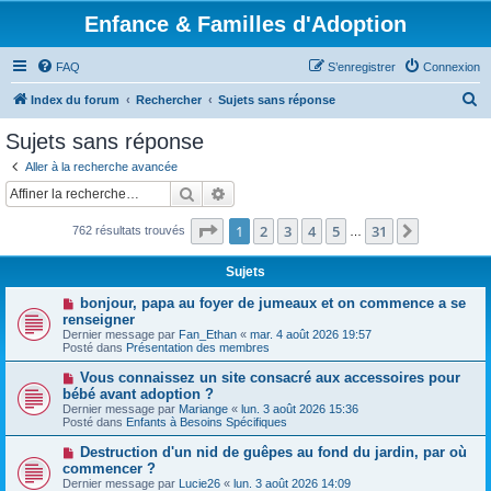
Enfance & Familles d'Adoption
FAQ
S’enregistrer
Connexion
R
Index du forum
Rechercher
Sujets sans réponse
e
Sujets sans réponse
c
Aller à la recherche avancée
h
Rechercher
Recherche avancée
e
Page
1
sur
31
1
2
3
4
5
31
Suivante
762 résultats trouvés
r
…
c
Sujets
h
N
bonjour, papa au foyer de jumeaux et on commence a se
e
o
renseigner
u
Dernier message par
Fan_Ethan
«
mar. 4 août 2026 19:57
r
v
Posté dans
Présentation des membres
e
a
N
Vous connaissez un site consacré aux accessoires pour
u
o
bébé avant adoption ?
m
u
e
Dernier message par
Mariange
«
lun. 3 août 2026 15:36
v
s
Posté dans
Enfants à Besoins Spécifiques
e
s
a
a
N
Destruction d'un nid de guêpes au fond du jardin, par où
u
g
o
commencer ?
m
e
u
e
Dernier message par
Lucie26
«
lun. 3 août 2026 14:09
v