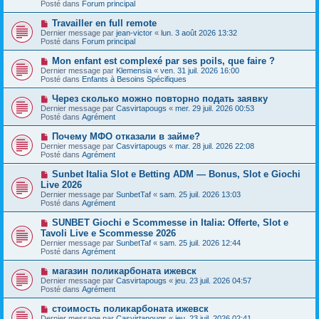
s
Posté dans
Forum principal
e
s
a
a
N
Travailler en full remote
u
g
o
Dernier message par
m
jean-victor
«
lun. 3 août 2026 13:32
e
u
Posté dans
e
Forum principal
v
s
e
s
N
Mon enfant est complexé par ses poils, que faire ?
a
a
o
Dernier message par
Klemensia
«
ven. 31 juil. 2026 16:00
u
g
u
Posté dans
Enfants à Besoins Spécifiques
m
e
v
e
e
N
Через сколько можно повторно подать заявку
s
a
o
s
Dernier message par
Casvirtapougs
«
mer. 29 juil. 2026 00:53
u
u
a
Posté dans
Agrément
m
v
g
e
e
e
N
Почему МФО отказали в займе?
s
a
o
s
Dernier message par
Casvirtapougs
«
mar. 28 juil. 2026 22:08
u
u
a
Posté dans
Agrément
m
v
g
e
e
e
N
Sunbet Italia Slot e Betting ADM — Bonus, Slot e Giochi
s
a
o
s
Live 2026
u
u
a
Dernier message par
m
SunbetTaf
«
sam. 25 juil. 2026 13:03
v
g
Posté dans
e
Agrément
e
e
s
a
s
N
SUNBET Giochi e Scommesse in Italia: Offerte, Slot e
u
a
o
Tavoli Live e Scommesse 2026
m
g
u
e
Dernier message par
SunbetTaf
«
sam. 25 juil. 2026 12:44
e
v
s
Posté dans
Agrément
e
s
a
a
N
магазин поликарбоната ижевск
u
g
o
Dernier message par
m
Casvirtapougs
«
jeu. 23 juil. 2026 04:57
e
u
Posté dans
e
Agrément
v
s
e
s
N
стоимость поликарбоната ижевск
a
a
o
Dernier message par
Casvirtapougs
«
jeu. 23 juil. 2026 02:41