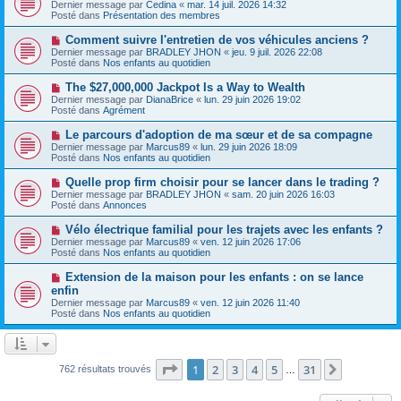
o
s
Dernier message par
Cedina
«
mar. 14 juil. 2026 14:32
u
u
a
Posté dans
Présentation des membres
m
v
g
e
e
e
N
Comment suivre l'entretien de vos véhicules anciens ?
s
a
o
s
Dernier message par
BRADLEY JHON
«
jeu. 9 juil. 2026 22:08
u
u
a
Posté dans
Nos enfants au quotidien
m
v
g
e
e
e
N
The $27,000,000 Jackpot Is a Way to Wealth
s
a
o
s
Dernier message par
DianaBrice
«
lun. 29 juin 2026 19:02
u
u
a
Posté dans
Agrément
m
v
g
e
e
e
N
Le parcours d'adoption de ma sœur et de sa compagne
s
a
o
s
Dernier message par
Marcus89
«
lun. 29 juin 2026 18:09
u
u
a
Posté dans
Nos enfants au quotidien
m
v
g
e
e
e
N
Quelle prop firm choisir pour se lancer dans le trading ?
s
a
o
s
Dernier message par
BRADLEY JHON
«
sam. 20 juin 2026 16:03
u
u
a
Posté dans
Annonces
m
v
g
e
e
e
N
Vélo électrique familial pour les trajets avec les enfants ?
s
a
o
s
Dernier message par
Marcus89
«
ven. 12 juin 2026 17:06
u
u
a
Posté dans
Nos enfants au quotidien
m
v
g
e
e
e
N
Extension de la maison pour les enfants : on se lance
s
a
o
s
enfin
u
u
a
Dernier message par
m
Marcus89
«
ven. 12 juin 2026 11:40
v
g
Posté dans
e
Nos enfants au quotidien
e
e
s
a
s
u
a
m
g
e
Page
1
sur
31
e
1
2
3
4
5
31
Suivante
762 résultats trouvés
…
s
s
a