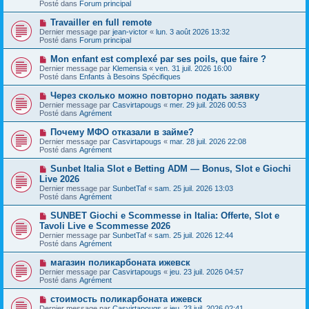
s
Posté dans
Forum principal
e
s
a
a
N
Travailler en full remote
u
g
o
Dernier message par
m
jean-victor
«
lun. 3 août 2026 13:32
e
u
Posté dans
e
Forum principal
v
s
e
s
N
Mon enfant est complexé par ses poils, que faire ?
a
a
o
Dernier message par
Klemensia
«
ven. 31 juil. 2026 16:00
u
g
u
Posté dans
Enfants à Besoins Spécifiques
m
e
v
e
e
N
Через сколько можно повторно подать заявку
s
a
o
s
Dernier message par
Casvirtapougs
«
mer. 29 juil. 2026 00:53
u
u
a
Posté dans
Agrément
m
v
g
e
e
e
N
Почему МФО отказали в займе?
s
a
o
s
Dernier message par
Casvirtapougs
«
mar. 28 juil. 2026 22:08
u
u
a
Posté dans
Agrément
m
v
g
e
e
e
N
Sunbet Italia Slot e Betting ADM — Bonus, Slot e Giochi
s
a
o
s
Live 2026
u
u
a
Dernier message par
m
SunbetTaf
«
sam. 25 juil. 2026 13:03
v
g
Posté dans
e
Agrément
e
e
s
a
s
N
SUNBET Giochi e Scommesse in Italia: Offerte, Slot e
u
a
o
Tavoli Live e Scommesse 2026
m
g
u
e
Dernier message par
SunbetTaf
«
sam. 25 juil. 2026 12:44
e
v
s
Posté dans
Agrément
e
s
a
a
N
магазин поликарбоната ижевск
u
g
o
Dernier message par
m
Casvirtapougs
«
jeu. 23 juil. 2026 04:57
e
u
Posté dans
e
Agrément
v
s
e
s
N
стоимость поликарбоната ижевск
a
a
o
Dernier message par
Casvirtapougs
«
jeu. 23 juil. 2026 02:41