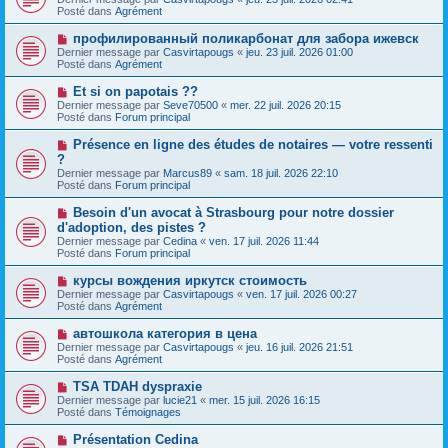
u
g
u
Posté dans
Agrément
m
e
v
e
e
N
профилированный поликарбонат для забора ижевск
s
a
o
s
Dernier message par
Casvirtapougs
«
jeu. 23 juil. 2026 01:00
u
u
a
Posté dans
Agrément
m
v
g
e
e
e
N
Et si on papotais ??
s
a
o
s
Dernier message par
Seve70500
«
mer. 22 juil. 2026 20:15
u
u
a
Posté dans
Forum principal
m
v
g
e
e
e
N
Présence en ligne des études de notaires — votre ressenti
s
a
o
s
?
u
u
a
Dernier message par
m
Marcus89
«
sam. 18 juil. 2026 22:10
v
g
Posté dans
e
Forum principal
e
e
s
a
s
N
Besoin d'un avocat à Strasbourg pour notre dossier
u
a
o
d'adoption, des pistes ?
m
g
u
e
Dernier message par
Cedina
«
ven. 17 juil. 2026 11:44
e
v
s
Posté dans
Forum principal
e
s
a
a
N
курсы вождения иркутск стоимость
u
g
o
Dernier message par
m
Casvirtapougs
«
ven. 17 juil. 2026 00:27
e
u
Posté dans
e
Agrément
v
s
e
s
N
автошкола категория в цена
a
a
o
Dernier message par
Casvirtapougs
«
jeu. 16 juil. 2026 21:51
u
g
u
Posté dans
Agrément
m
e
v
e
e
N
TSA TDAH dyspraxie
s
a
o
s
Dernier message par
lucie21
«
mer. 15 juil. 2026 16:15
u
u
a
Posté dans
Témoignages
m
v
g
e
e
e
N
Présentation Cedina
s
a