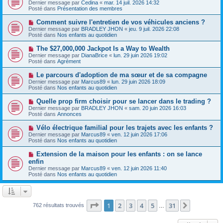
o
s
Dernier message par
Cedina
«
mar. 14 juil. 2026 14:32
u
u
a
Posté dans
Présentation des membres
m
v
g
e
e
e
N
Comment suivre l'entretien de vos véhicules anciens ?
s
a
o
s
Dernier message par
BRADLEY JHON
«
jeu. 9 juil. 2026 22:08
u
u
a
Posté dans
Nos enfants au quotidien
m
v
g
e
e
e
N
The $27,000,000 Jackpot Is a Way to Wealth
s
a
o
s
Dernier message par
DianaBrice
«
lun. 29 juin 2026 19:02
u
u
a
Posté dans
Agrément
m
v
g
e
e
e
N
Le parcours d'adoption de ma sœur et de sa compagne
s
a
o
s
Dernier message par
Marcus89
«
lun. 29 juin 2026 18:09
u
u
a
Posté dans
Nos enfants au quotidien
m
v
g
e
e
e
N
Quelle prop firm choisir pour se lancer dans le trading ?
s
a
o
s
Dernier message par
BRADLEY JHON
«
sam. 20 juin 2026 16:03
u
u
a
Posté dans
Annonces
m
v
g
e
e
e
N
Vélo électrique familial pour les trajets avec les enfants ?
s
a
o
s
Dernier message par
Marcus89
«
ven. 12 juin 2026 17:06
u
u
a
Posté dans
Nos enfants au quotidien
m
v
g
e
e
e
N
Extension de la maison pour les enfants : on se lance
s
a
o
s
enfin
u
u
a
Dernier message par
m
Marcus89
«
ven. 12 juin 2026 11:40
v
g
Posté dans
e
Nos enfants au quotidien
e
e
s
a
s
u
a
m
g
e
Page
1
sur
31
e
1
2
3
4
5
31
Suivante
762 résultats trouvés
…
s
s
a