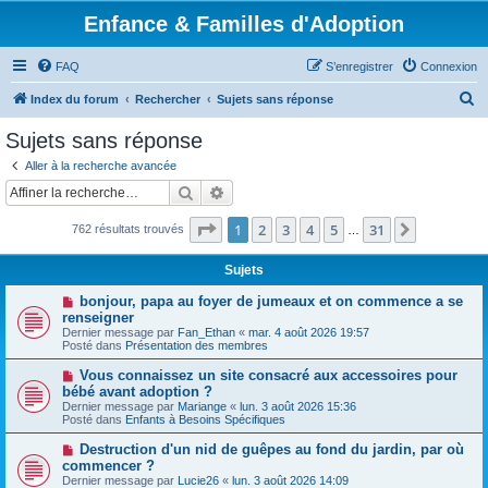
Enfance & Familles d'Adoption
FAQ
S’enregistrer
Connexion
R
Index du forum
Rechercher
Sujets sans réponse
e
Sujets sans réponse
c
Aller à la recherche avancée
h
Rechercher
Recherche avancée
e
Page
1
sur
31
1
2
3
4
5
31
Suivante
762 résultats trouvés
r
…
c
Sujets
h
N
bonjour, papa au foyer de jumeaux et on commence a se
e
o
renseigner
u
Dernier message par
Fan_Ethan
«
mar. 4 août 2026 19:57
r
v
Posté dans
Présentation des membres
e
a
N
Vous connaissez un site consacré aux accessoires pour
u
o
bébé avant adoption ?
m
u
e
Dernier message par
Mariange
«
lun. 3 août 2026 15:36
v
s
Posté dans
Enfants à Besoins Spécifiques
e
s
a
a
N
Destruction d'un nid de guêpes au fond du jardin, par où
u
g
o
commencer ?
m
e
u
e
Dernier message par
Lucie26
«
lun. 3 août 2026 14:09
v