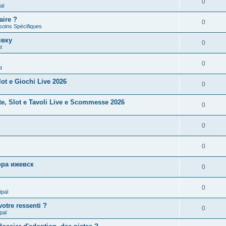
0
al
aire ?
0
soins Spécifiques
явку
0
t
0
t
ot e Giochi Live 2026
0
te, Slot e Tavoli Live e Scommesse 2026
0
0
0
ра ижевск
0
0
ipal
otre ressenti ?
0
pal