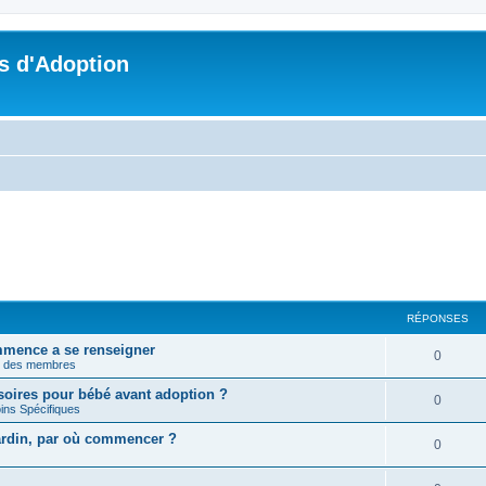
s d'Adoption
RÉPONSES
mmence a se renseigner
0
n des membres
soires pour bébé avant adoption ?
0
ins Spécifiques
jardin, par où commencer ?
0