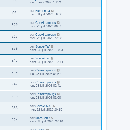
43
lun. 3 août 2026 13:32
par
Klemensia
92
ven. 31 juil. 2026 16:00
par
Casvirtapougs
329
mer. 29 juil. 2026 00:53
par
Casvirtapougs
215
mar. 28 juil. 2026 22:08
par
SunbetTaf
279
sam. 25 juil. 2026 13:03
par
SunbetTaf
243
sam. 25 juil. 2026 12:44
par
Casvirtapougs
239
jeu. 23 juil. 2026 04:57
par
Casvirtapougs
247
jeu. 23 juil. 2026 02:41
par
Casvirtapougs
213
jeu. 23 juil. 2026 01:00
par
Seve70500
368
mer. 22 juil. 2026 20:15
par
Marcus89
224
sam. 18 juil. 2026 22:10
par
Cedina