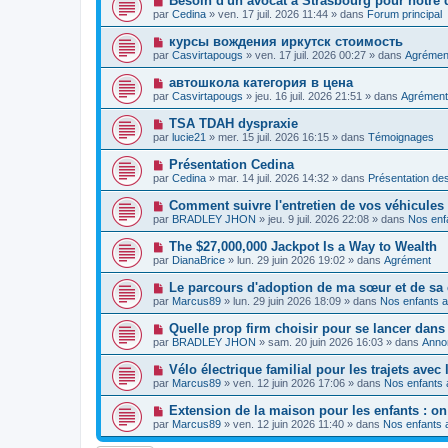
Besoin d'un avocat à Strasbourg pour notre d
m
e
a
o
e
par
Cedina
»
ven. 17 juil. 2026 11:44
» dans
Forum principal
a
g
u
s
u
e
v
s
N
курсы вождения иркутск стоимость
m
e
a
o
e
par
Casvirtapougs
»
ven. 17 juil. 2026 00:27
» dans
Agrémen
a
g
u
s
u
e
v
s
N
автошкола категория в цена
m
e
a
o
e
par
Casvirtapougs
»
jeu. 16 juil. 2026 21:51
» dans
Agrément
a
g
u
s
u
e
v
s
N
TSA TDAH dyspraxie
m
e
a
o
e
par
lucie21
»
mer. 15 juil. 2026 16:15
» dans
Témoignages
a
g
u
s
u
e
v
s
N
Présentation Cedina
m
e
a
o
e
par
Cedina
»
mar. 14 juil. 2026 14:32
» dans
Présentation d
a
g
u
s
u
e
v
s
N
Comment suivre l'entretien de vos véhicules
m
e
a
o
e
par
BRADLEY JHON
»
jeu. 9 juil. 2026 22:08
» dans
Nos enfa
a
g
u
s
u
e
v
s
N
The $27,000,000 Jackpot Is a Way to Wealth
m
e
a
o
e
par
DianaBrice
»
lun. 29 juin 2026 19:02
» dans
Agrément
a
g
u
s
u
e
v
s
N
Le parcours d'adoption de ma sœur et de s
m
e
a
o
e
par
Marcus89
»
lun. 29 juin 2026 18:09
» dans
Nos enfants a
a
g
u
s
u
e
v
s
N
Quelle prop firm choisir pour se lancer dans 
m
e
a
o
e
par
BRADLEY JHON
»
sam. 20 juin 2026 16:03
» dans
Anno
a
g
u
s
u
e
v
s
N
Vélo électrique familial pour les trajets avec 
m
e
a
o
e
par
Marcus89
»
ven. 12 juin 2026 17:06
» dans
Nos enfants 
a
g
u
s
u
e
v
s
N
Extension de la maison pour les enfants : on
m
e
a
o
e
par
Marcus89
»
ven. 12 juin 2026 11:40
» dans
Nos enfants a
a
g
u
s
u
e
v
s