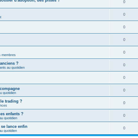
ossier d'adoption, des pistes ?
0
0
t
0
0
0
es membres
 anciens ?
0
nts au quotidien
0
a compagne
0
u quotidien
le trading ?
0
nces
les enfants ?
0
au quotidien
 se lance enfin
0
u quotidien