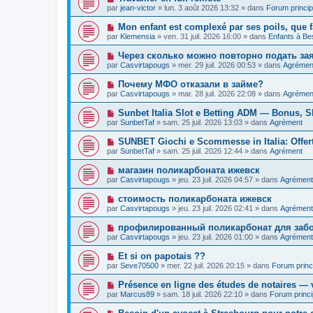
e
a
o
e
par
jean-victor
»
lun. 3 août 2026 13:32
» dans
Forum princip
a
g
u
s
u
e
v
s
N
Mon enfant est complexé par ses poils, que f
m
e
a
o
e
par
Klemensia
»
ven. 31 juil. 2026 16:00
» dans
Enfants à Be
a
g
u
s
u
e
v
s
N
Через сколько можно повторно подать за
m
e
a
o
e
par
Casvirtapougs
»
mer. 29 juil. 2026 00:53
» dans
Agrémen
a
g
u
s
u
e
v
s
N
Почему МФО отказали в займе?
m
e
a
o
e
par
Casvirtapougs
»
mar. 28 juil. 2026 22:08
» dans
Agrémen
a
g
u
s
u
e
v
s
N
Sunbet Italia Slot e Betting ADM — Bonus, Sl
m
e
a
o
e
par
SunbetTaf
»
sam. 25 juil. 2026 13:03
» dans
Agrément
a
g
u
s
u
e
v
s
N
SUNBET Giochi e Scommesse in Italia: Offer
m
e
a
o
e
par
SunbetTaf
»
sam. 25 juil. 2026 12:44
» dans
Agrément
a
g
u
s
u
e
v
s
N
магазин поликарбоната ижевск
m
e
a
o
e
par
Casvirtapougs
»
jeu. 23 juil. 2026 04:57
» dans
Agrément
a
g
u
s
u
e
v
s
N
стоимость поликарбоната ижевск
m
e
a
o
e
par
Casvirtapougs
»
jeu. 23 juil. 2026 02:41
» dans
Agrément
a
g
u
s
u
e
v
s
N
профилированный поликарбонат для забо
m
e
a
o
e
par
Casvirtapougs
»
jeu. 23 juil. 2026 01:00
» dans
Agrément
a
g
u
s
u
e
v
s
N
Et si on papotais ??
m
e
a
o
e
par
Seve70500
»
mer. 22 juil. 2026 20:15
» dans
Forum princ
a
g
u
s
u
e
v
s
N
Présence en ligne des études de notaires — v
m
e
a
o
e
par
Marcus89
»
sam. 18 juil. 2026 22:10
» dans
Forum princi
a
g
u
s
u
e
v
s
N