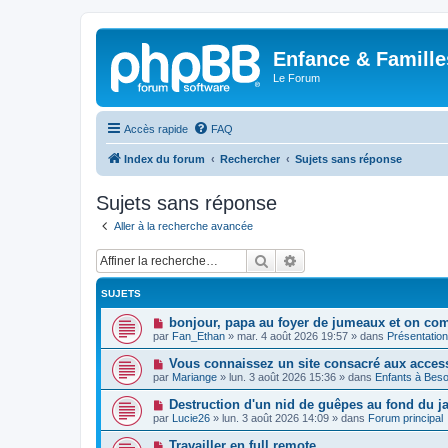
Enfance & Famille
Le Forum
Accès rapide
FAQ
Index du forum
Rechercher
Sujets sans réponse
Sujets sans réponse
Aller à la recherche avancée
Rechercher
Recherche avancée
SUJETS
N
bonjour, papa au foyer de jumeaux et on co
o
par
Fan_Ethan
»
mar. 4 août 2026 19:57
» dans
Présentatio
u
v
N
Vous connaissez un site consacré aux acces
e
o
par
Mariange
»
lun. 3 août 2026 15:36
» dans
Enfants à Beso
a
u
u
v
N
Destruction d'un nid de guêpes au fond du 
m
e
o
e
par
Lucie26
»
lun. 3 août 2026 14:09
» dans
Forum principal
a
u
s
u
v
s
N
Travailler en full remote
m