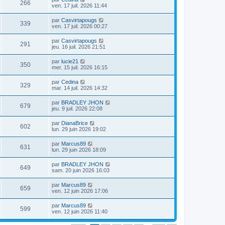
266
ven. 17 juil. 2026 11:44
par
Casvirtapougs
339
ven. 17 juil. 2026 00:27
par
Casvirtapougs
291
jeu. 16 juil. 2026 21:51
par
lucie21
350
mer. 15 juil. 2026 16:15
par
Cedina
329
mar. 14 juil. 2026 14:32
par
BRADLEY JHON
679
jeu. 9 juil. 2026 22:08
par
DianaBrice
602
lun. 29 juin 2026 19:02
par
Marcus89
631
lun. 29 juin 2026 18:09
par
BRADLEY JHON
649
sam. 20 juin 2026 16:03
par
Marcus89
659
ven. 12 juin 2026 17:06
par
Marcus89
599
ven. 12 juin 2026 11:40