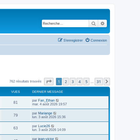
Rechercher
Recherche avancé
S’enregistrer
Connexion
Page
1
sur
31
1
2
3
4
5
31
Suivante
762 résultats trouvés
…
VUES
DERNIER MESSAGE
par
Fan_Ethan
81
mar. 4 août 2026 19:57
par
Mariange
79
lun. 3 août 2026 15:36
par
Lucie26
63
lun. 3 août 2026 14:09
par
jean-victor