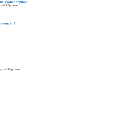
bé avant adoption ?
ues
0
Réponses
commencer ?
s
iques
0
Réponses