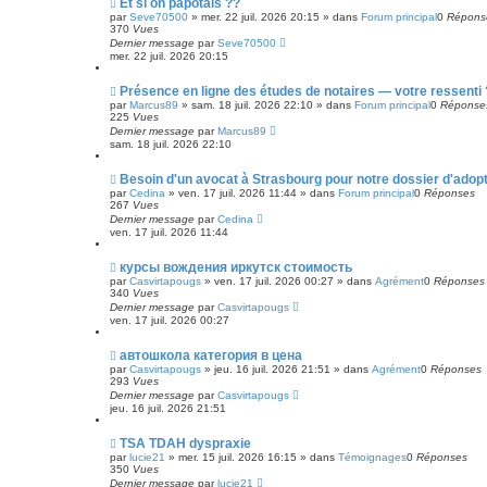
N
Et si on papotais ??
e
o
par
Seve70500
»
mer. 22 juil. 2026 20:15
» dans
Forum principal
0
Répons
s
u
370
Vues
s
v
Dernier message
par
Seve70500
a
e
mer. 22 juil. 2026 20:15
g
a
e
u
m
N
Présence en ligne des études de notaires — votre ressenti 
e
o
par
Marcus89
»
sam. 18 juil. 2026 22:10
» dans
Forum principal
0
Réponse
s
u
225
Vues
s
v
Dernier message
par
Marcus89
a
e
sam. 18 juil. 2026 22:10
g
a
e
u
m
N
Besoin d'un avocat à Strasbourg pour notre dossier d'adopt
e
o
par
Cedina
»
ven. 17 juil. 2026 11:44
» dans
Forum principal
0
Réponses
s
u
267
Vues
s
v
Dernier message
par
Cedina
a
e
ven. 17 juil. 2026 11:44
g
a
e
u
m
N
курсы вождения иркутск стоимость
e
o
par
Casvirtapougs
»
ven. 17 juil. 2026 00:27
» dans
Agrément
0
Réponses
s
u
340
Vues
s
v
Dernier message
par
Casvirtapougs
a
e
ven. 17 juil. 2026 00:27
g
a
e
u
m
N
автошкола категория в цена
e
o
par
Casvirtapougs
»
jeu. 16 juil. 2026 21:51
» dans
Agrément
0
Réponses
s
u
293
Vues
s
v
Dernier message
par
Casvirtapougs
a
e
jeu. 16 juil. 2026 21:51
g
a
e
u
m
N
TSA TDAH dyspraxie
e
o
par
lucie21
»
mer. 15 juil. 2026 16:15
» dans
Témoignages
0
Réponses
s
u
350
Vues
s
v
Dernier message
par
lucie21
a