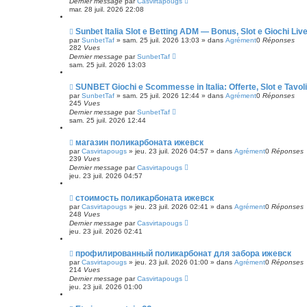
Dernier message
par
Casvirtapougs
a
e
mar. 28 juil. 2026 22:08
g
a
e
u
m
N
Sunbet Italia Slot e Betting ADM — Bonus, Slot e Giochi Liv
e
o
par
SunbetTaf
»
sam. 25 juil. 2026 13:03
» dans
Agrément
0
Réponses
s
u
282
Vues
s
v
Dernier message
par
SunbetTaf
a
e
sam. 25 juil. 2026 13:03
g
a
e
u
m
N
SUNBET Giochi e Scommesse in Italia: Offerte, Slot e Tav
e
o
par
SunbetTaf
»
sam. 25 juil. 2026 12:44
» dans
Agrément
0
Réponses
s
u
245
Vues
s
v
Dernier message
par
SunbetTaf
a
e
sam. 25 juil. 2026 12:44
g
a
e
u
m
N
магазин поликарбоната ижевск
e
o
par
Casvirtapougs
»
jeu. 23 juil. 2026 04:57
» dans
Agrément
0
Réponses
s
u
239
Vues
s
v
Dernier message
par
Casvirtapougs
a
e
jeu. 23 juil. 2026 04:57
g
a
e
u
m
N
стоимость поликарбоната ижевск
e
o
par
Casvirtapougs
»
jeu. 23 juil. 2026 02:41
» dans
Agrément
0
Réponses
s
u
248
Vues
s
v
Dernier message
par
Casvirtapougs
a
e
jeu. 23 juil. 2026 02:41
g
a
e
u
m
N
профилированный поликарбонат для забора ижевск
e
o
par
Casvirtapougs
»
jeu. 23 juil. 2026 01:00
» dans
Agrément
0
Réponses
s
u
214
Vues
s
v
Dernier message
par
Casvirtapougs
a
e
jeu. 23 juil. 2026 01:00
g
a
e
u
m