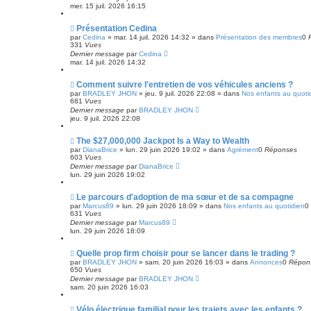
e
mer. 15 juil. 2026 16:15
g
a
e
u
m
N
Présentation Cedina
e
o
par
Cedina
»
mar. 14 juil. 2026 14:32
» dans
Présentation des membres
0
s
u
331
Vues
s
v
Dernier message
par
Cedina
a
e
mar. 14 juil. 2026 14:32
g
a
e
u
m
N
Comment suivre l'entretien de vos véhicules anciens ?
e
o
par
BRADLEY JHON
»
jeu. 9 juil. 2026 22:08
» dans
Nos enfants au quoti
s
u
681
Vues
s
v
Dernier message
par
BRADLEY JHON
a
e
jeu. 9 juil. 2026 22:08
g
a
e
u
m
N
The $27,000,000 Jackpot Is a Way to Wealth
e
o
par
DianaBrice
»
lun. 29 juin 2026 19:02
» dans
Agrément
0
Réponses
s
u
603
Vues
s
v
Dernier message
par
DianaBrice
a
e
lun. 29 juin 2026 19:02
g
a
e
u
m
N
Le parcours d'adoption de ma sœur et de sa compagne
e
o
par
Marcus89
»
lun. 29 juin 2026 18:09
» dans
Nos enfants au quotidien
0
s
u
631
Vues
s
v
Dernier message
par
Marcus89
a
e
lun. 29 juin 2026 18:09
g
a
e
u
m
N
Quelle prop firm choisir pour se lancer dans le trading ?
e
o
par
BRADLEY JHON
»
sam. 20 juin 2026 16:03
» dans
Annonces
0
Répon
s
u
650
Vues
s
v
Dernier message
par
BRADLEY JHON
a
e
sam. 20 juin 2026 16:03
g
a
e
u
m
N
Vélo électrique familial pour les trajets avec les enfants ?