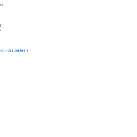
es
?
s
ion, des pistes ?