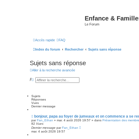
Enfance & Famille
Le Forum
Accès rapide
FAQ
Index du forum
Rechercher
Sujets sans réponse
Sujets sans réponse
Aller à la recherche avancée
R
R
e
e
c
c
h
h
e
e
Sujets
r
r
Réponses
c
c
Vues
h
h
Dernier message
e
e
r
a
N
v
bonjour, papa au foyer de jumeaux et on commence a se re
o
a
par
Fan_Ethan
»
mar. 4 août 2026 19:57
» dans
Présentation des membr
u
n
82
Vues
v
c
Dernier message
par
Fan_Ethan
e
é
mar. 4 août 2026 19:57
a
e
u