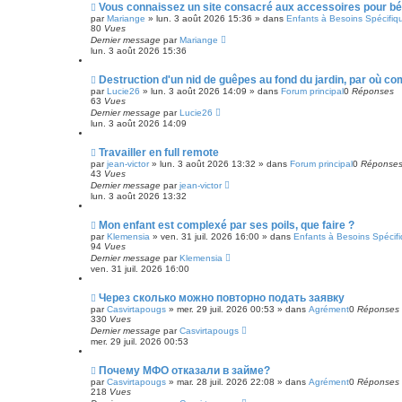
m
N
Vous connaissez un site consacré aux accessoires pour bé
e
o
par
Mariange
»
lun. 3 août 2026 15:36
» dans
Enfants à Besoins Spécifiq
s
u
80
Vues
s
v
Dernier message
par
Mariange
a
e
lun. 3 août 2026 15:36
g
a
e
u
m
N
Destruction d'un nid de guêpes au fond du jardin, par où 
e
o
par
Lucie26
»
lun. 3 août 2026 14:09
» dans
Forum principal
0
Réponses
s
u
63
Vues
s
v
Dernier message
par
Lucie26
a
e
lun. 3 août 2026 14:09
g
a
e
u
m
N
Travailler en full remote
e
o
par
jean-victor
»
lun. 3 août 2026 13:32
» dans
Forum principal
0
Réponse
s
u
43
Vues
s
v
Dernier message
par
jean-victor
a
e
lun. 3 août 2026 13:32
g
a
e
u
m
N
Mon enfant est complexé par ses poils, que faire ?
e
o
par
Klemensia
»
ven. 31 juil. 2026 16:00
» dans
Enfants à Besoins Spécif
s
u
94
Vues
s
v
Dernier message
par
Klemensia
a
e
ven. 31 juil. 2026 16:00
g
a
e
u
m
N
Через сколько можно повторно подать заявку
e
o
par
Casvirtapougs
»
mer. 29 juil. 2026 00:53
» dans
Agrément
0
Réponses
s
u
330
Vues
s
v
Dernier message
par
Casvirtapougs
a
e
mer. 29 juil. 2026 00:53
g
a
e
u
m
N
Почему МФО отказали в займе?
e
o
par
Casvirtapougs
»
mar. 28 juil. 2026 22:08
» dans
Agrément
0
Réponses
s
u
218
Vues
s
v