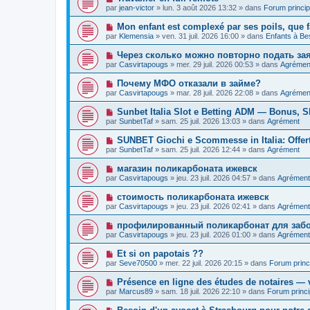
e
a
o
e
par
jean-victor
»
lun. 3 août 2026 13:32
» dans
Forum princip
a
g
u
s
u
e
v
s
N
Mon enfant est complexé par ses poils, que f
m
e
a
o
e
par
Klemensia
»
ven. 31 juil. 2026 16:00
» dans
Enfants à Be
a
g
u
s
u
e
v
s
N
Через сколько можно повторно подать за
m
e
a
o
e
par
Casvirtapougs
»
mer. 29 juil. 2026 00:53
» dans
Agrémen
a
g
u
s
u
e
v
s
N
Почему МФО отказали в займе?
m
e
a
o
e
par
Casvirtapougs
»
mar. 28 juil. 2026 22:08
» dans
Agrémen
a
g
u
s
u
e
v
s
N
Sunbet Italia Slot e Betting ADM — Bonus, Sl
m
e
a
o
e
par
SunbetTaf
»
sam. 25 juil. 2026 13:03
» dans
Agrément
a
g
u
s
u
e
v
s
N
SUNBET Giochi e Scommesse in Italia: Offer
m
e
a
o
e
par
SunbetTaf
»
sam. 25 juil. 2026 12:44
» dans
Agrément
a
g
u
s
u
e
v
s
N
магазин поликарбоната ижевск
m
e
a
o
e
par
Casvirtapougs
»
jeu. 23 juil. 2026 04:57
» dans
Agrément
a
g
u
s
u
e
v
s
N
стоимость поликарбоната ижевск
m
e
a
o
e
par
Casvirtapougs
»
jeu. 23 juil. 2026 02:41
» dans
Agrément
a
g
u
s
u
e
v
s
N
профилированный поликарбонат для забо
m
e
a
o
e
par
Casvirtapougs
»
jeu. 23 juil. 2026 01:00
» dans
Agrément
a
g
u
s
u
e
v
s
N
Et si on papotais ??
m
e
a
o
e
par
Seve70500
»
mer. 22 juil. 2026 20:15
» dans
Forum princ
a
g
u
s
u
e
v
s
N
Présence en ligne des études de notaires — v
m
e
a
o
e
par
Marcus89
»
sam. 18 juil. 2026 22:10
» dans
Forum princi
a
g
u
s
u
e
v
s
N