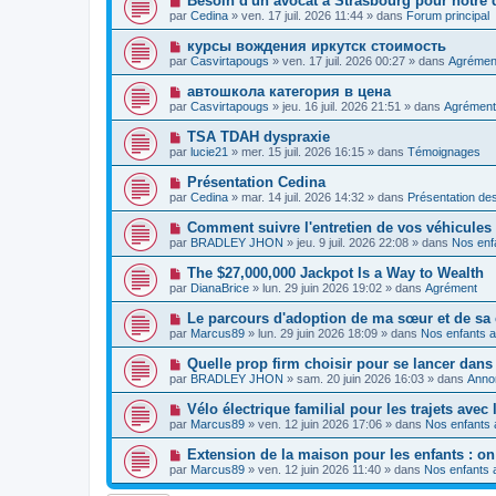
Besoin d'un avocat à Strasbourg pour notre d
m
e
a
o
e
par
Cedina
»
ven. 17 juil. 2026 11:44
» dans
Forum principal
a
g
u
s
u
e
v
s
N
курсы вождения иркутск стоимость
m
e
a
o
e
par
Casvirtapougs
»
ven. 17 juil. 2026 00:27
» dans
Agrémen
a
g
u
s
u
e
v
s
N
автошкола категория в цена
m
e
a
o
e
par
Casvirtapougs
»
jeu. 16 juil. 2026 21:51
» dans
Agrément
a
g
u
s
u
e
v
s
N
TSA TDAH dyspraxie
m
e
a
o
e
par
lucie21
»
mer. 15 juil. 2026 16:15
» dans
Témoignages
a
g
u
s
u
e
v
s
N
Présentation Cedina
m
e
a
o
e
par
Cedina
»
mar. 14 juil. 2026 14:32
» dans
Présentation d
a
g
u
s
u
e
v
s
N
Comment suivre l'entretien de vos véhicules
m
e
a
o
e
par
BRADLEY JHON
»
jeu. 9 juil. 2026 22:08
» dans
Nos enfa
a
g
u
s
u
e
v
s
N
The $27,000,000 Jackpot Is a Way to Wealth
m
e
a
o
e
par
DianaBrice
»
lun. 29 juin 2026 19:02
» dans
Agrément
a
g
u
s
u
e
v
s
N
Le parcours d'adoption de ma sœur et de s
m
e
a
o
e
par
Marcus89
»
lun. 29 juin 2026 18:09
» dans
Nos enfants a
a
g
u
s
u
e
v
s
N
Quelle prop firm choisir pour se lancer dans 
m
e
a
o
e
par
BRADLEY JHON
»
sam. 20 juin 2026 16:03
» dans
Anno
a
g
u
s
u
e
v
s
N
Vélo électrique familial pour les trajets avec 
m
e
a
o
e
par
Marcus89
»
ven. 12 juin 2026 17:06
» dans
Nos enfants 
a
g
u
s
u
e
v
s
N
Extension de la maison pour les enfants : on
m
e
a
o
e
par
Marcus89
»
ven. 12 juin 2026 11:40
» dans
Nos enfants a
a
g
u
s
u
e
v
s