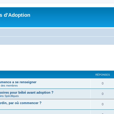
s d'Adoption
RÉPONSES
mmence a se renseigner
0
n des membres
soires pour bébé avant adoption ?
0
ins Spécifiques
jardin, par où commencer ?
0