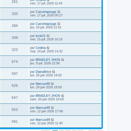
261
ven. 17 juil. 2026 11:44
par
Casvirtapougs
333
ven. 17 juil. 2026 00:27
par
Casvirtapougs
284
jeu. 16 juil. 2026 21:51
par
lucie21
339
mer. 15 juil. 2026 16:15
par
Cedina
323
mar. 14 juil. 2026 14:32
par
BRADLEY JHON
674
jeu. 9 juil. 2026 22:08
par
DianaBrice
597
lun. 29 juin 2026 19:02
par
Marcus89
626
lun. 29 juin 2026 18:09
par
BRADLEY JHON
647
sam. 20 juin 2026 16:03
par
Marcus89
653
ven. 12 juin 2026 17:06
par
Marcus89
591
ven. 12 juin 2026 11:40