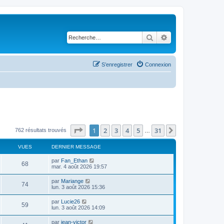
Rechercher
Recherche avancé
S’enregistrer
Connexion
Page
1
sur
31
1
2
3
4
5
31
Suivante
762 résultats trouvés
…
VUES
DERNIER MESSAGE
par
Fan_Ethan
68
mar. 4 août 2026 19:57
par
Mariange
74
lun. 3 août 2026 15:36
par
Lucie26
59
lun. 3 août 2026 14:09
par
jean-victor