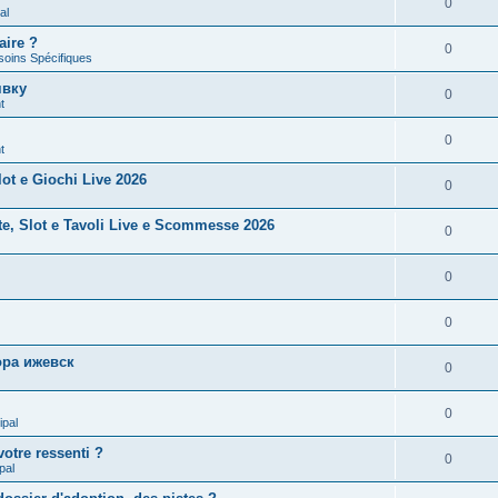
0
al
aire ?
0
soins Spécifiques
явку
0
t
0
t
ot e Giochi Live 2026
0
te, Slot e Tavoli Live e Scommesse 2026
0
0
0
ра ижевск
0
0
ipal
otre ressenti ?
0
pal