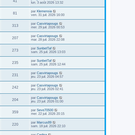
41
lun. 3 août 2026 13:32
par
Klemensia
81
ven. 31 juil. 2026 16:00
par
Casvirtapougs
313
mer. 29 juil. 2026 00:53
par
Casvirtapougs
207
mar. 28 juil. 2026 22:08
par
SunbetTaf
273
sam. 25 juil. 2026 13:03
par
SunbetTaf
235
sam. 25 juil. 2026 12:44
par
Casvirtapougs
231
jeu. 23 juil. 2026 04:57
par
Casvirtapougs
242
jeu. 23 juil. 2026 02:41
par
Casvirtapougs
204
jeu. 23 juil. 2026 01:00
par
Seve70500
359
mer. 22 juil. 2026 20:15
par
Marcus89
220
sam. 18 juil. 2026 22:10
par
Cedina