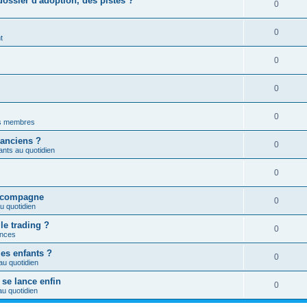
ossier d'adoption, des pistes ?
0
0
t
0
0
0
es membres
 anciens ?
0
nts au quotidien
0
a compagne
0
u quotidien
le trading ?
0
nces
les enfants ?
0
au quotidien
 se lance enfin
0
u quotidien