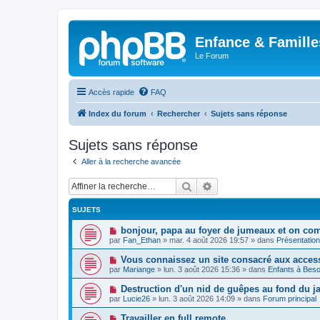
Enfance & Famille
Le Forum
Accès rapide
FAQ
Index du forum
Rechercher
Sujets sans réponse
Sujets sans réponse
Aller à la recherche avancée
Rechercher
Recherche avancée
SUJETS
N
bonjour, papa au foyer de jumeaux et on co
o
par
Fan_Ethan
»
mar. 4 août 2026 19:57
» dans
Présentatio
u
v
N
Vous connaissez un site consacré aux acces
e
o
par
Mariange
»
lun. 3 août 2026 15:36
» dans
Enfants à Beso
a
u
u
v
N
Destruction d'un nid de guêpes au fond du 
m
e
o
e
par
Lucie26
»
lun. 3 août 2026 14:09
» dans
Forum principal
a
u
s
u
v
s
N
Travailler en full remote
m