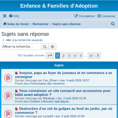
Enfance & Familles d'Adoption
FAQ
S’enregistrer
Connexion
R
Index du forum
Rechercher
Sujets sans réponse
e
Sujets sans réponse
c
Aller à la recherche avancée
h
Rechercher
Recherche avancée
e
Page
1
sur
31
1
2
3
4
5
31
Suivante
762 résultats trouvés
r
…
c
Sujets
h
N
bonjour, papa au foyer de jumeaux et on commence a se
e
o
renseigner
u
Dernier message par
Fan_Ethan
«
mar. 4 août 2026 19:57
r
v
Posté dans
Présentation des membres
e
a
N
Vous connaissez un site consacré aux accessoires pour
u
o
bébé avant adoption ?
m
u
e
Dernier message par
Mariange
«
lun. 3 août 2026 15:36
v
s
Posté dans
Enfants à Besoins Spécifiques
e
s
a
a
N
Destruction d'un nid de guêpes au fond du jardin, par où
u
g
o
commencer ?
m
e
u
e
Dernier message par
Lucie26
«
lun. 3 août 2026 14:09
v