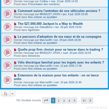
o
s
Dernier message par
Cedina
«
mar. 14 juil. 2026 14:32
u
u
a
Posté dans
Présentation des membres
m
v
g
e
e
e
N
Comment suivre l'entretien de vos véhicules anciens ?
s
a
o
s
Dernier message par
BRADLEY JHON
«
jeu. 9 juil. 2026 22:08
u
u
a
Posté dans
Nos enfants au quotidien
m
v
g
e
e
e
N
The $27,000,000 Jackpot Is a Way to Wealth
s
a
o
s
Dernier message par
DianaBrice
«
lun. 29 juin 2026 19:02
u
u
a
Posté dans
Agrément
m
v
g
e
e
e
N
Le parcours d'adoption de ma sœur et de sa compagne
s
a
o
s
Dernier message par
Marcus89
«
lun. 29 juin 2026 18:09
u
u
a
Posté dans
Nos enfants au quotidien
m
v
g
e
e
e
N
Quelle prop firm choisir pour se lancer dans le trading ?
s
a
o
s
Dernier message par
BRADLEY JHON
«
sam. 20 juin 2026 16:03
u
u
a
Posté dans
Annonces
m
v
g
e
e
e
N
Vélo électrique familial pour les trajets avec les enfants ?
s
a
o
s
Dernier message par
Marcus89
«
ven. 12 juin 2026 17:06
u
u
a
Posté dans
Nos enfants au quotidien
m
v
g
e
e
e
N
Extension de la maison pour les enfants : on se lance
s
a
o
s
enfin
u
u
a
Dernier message par
m
Marcus89
«
ven. 12 juin 2026 11:40
v
g
Posté dans
e
Nos enfants au quotidien
e
e
s
a
s
u
a
m
g
e
Page
1
sur
31
e
1
2
3
4
5
31
Suivante
762 résultats trouvés
…
s
s
a