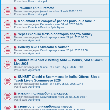
s
Posté dans
Forum principal
e
s
a
a
N
Travailler en full remote
u
g
o
Dernier message par
m
jean-victor
«
lun. 3 août 2026 13:32
e
u
Posté dans
e
Forum principal
v
s
e
s
N
Mon enfant est complexé par ses poils, que faire ?
a
a
o
Dernier message par
Klemensia
«
ven. 31 juil. 2026 16:00
u
g
u
Posté dans
Enfants à Besoins Spécifiques
m
e
v
e
e
N
Через сколько можно повторно подать заявку
s
a
o
s
Dernier message par
Casvirtapougs
«
mer. 29 juil. 2026 00:53
u
u
a
Posté dans
Agrément
m
v
g
e
e
e
N
Почему МФО отказали в займе?
s
a
o
s
Dernier message par
Casvirtapougs
«
mar. 28 juil. 2026 22:08
u
u
a
Posté dans
Agrément
m
v
g
e
e
e
N
Sunbet Italia Slot e Betting ADM — Bonus, Slot e Giochi
s
a
o
s
Live 2026
u
u
a
Dernier message par
m
SunbetTaf
«
sam. 25 juil. 2026 13:03
v
g
Posté dans
e
Agrément
e
e
s
a
s
N
SUNBET Giochi e Scommesse in Italia: Offerte, Slot e
u
a
o
Tavoli Live e Scommesse 2026
m
g
u
e
Dernier message par
SunbetTaf
«
sam. 25 juil. 2026 12:44
e
v
s
Posté dans
Agrément
e
s
a
a
N
магазин поликарбоната ижевск
u
g
o
Dernier message par
m
Casvirtapougs
«
jeu. 23 juil. 2026 04:57
e
u
Posté dans
e
Agrément
v
s
e
s
N
стоимость поликарбоната ижевск
a
a
o
Dernier message par
Casvirtapougs
«
jeu. 23 juil. 2026 02:41