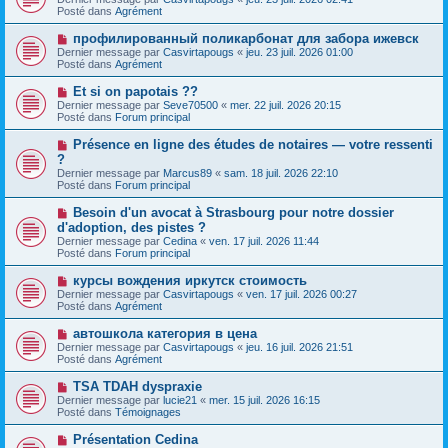
u
g
u
Posté dans
Agrément
m
e
v
e
e
N
профилированный поликарбонат для забора ижевск
s
a
o
s
Dernier message par
Casvirtapougs
«
jeu. 23 juil. 2026 01:00
u
u
a
Posté dans
Agrément
m
v
g
e
e
e
N
Et si on papotais ??
s
a
o
s
Dernier message par
Seve70500
«
mer. 22 juil. 2026 20:15
u
u
a
Posté dans
Forum principal
m
v
g
e
e
e
N
Présence en ligne des études de notaires — votre ressenti
s
a
o
s
?
u
u
a
Dernier message par
m
Marcus89
«
sam. 18 juil. 2026 22:10
v
g
Posté dans
e
Forum principal
e
e
s
a
s
N
Besoin d'un avocat à Strasbourg pour notre dossier
u
a
o
d'adoption, des pistes ?
m
g
u
e
Dernier message par
Cedina
«
ven. 17 juil. 2026 11:44
e
v
s
Posté dans
Forum principal
e
s
a
a
N
курсы вождения иркутск стоимость
u
g
o
Dernier message par
m
Casvirtapougs
«
ven. 17 juil. 2026 00:27
e
u
Posté dans
e
Agrément
v
s
e
s
N
автошкола категория в цена
a
a
o
Dernier message par
Casvirtapougs
«
jeu. 16 juil. 2026 21:51
u
g
u
Posté dans
Agrément
m
e
v
e
e
N
TSA TDAH dyspraxie
s
a
o
s
Dernier message par
lucie21
«
mer. 15 juil. 2026 16:15
u
u
a
Posté dans
Témoignages
m
v
g
e
e
e
N
Présentation Cedina
s
a