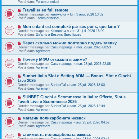
s
Posté dans
Forum principal
e
s
a
a
N
Travailler en full remote
u
g
o
Dernier message par
m
jean-victor
«
lun. 3 août 2026 13:32
e
u
Posté dans
e
Forum principal
v
s
e
s
N
Mon enfant est complexé par ses poils, que faire ?
a
a
o
Dernier message par
Klemensia
«
ven. 31 juil. 2026 16:00
u
g
u
Posté dans
Enfants à Besoins Spécifiques
m
e
v
e
e
N
Через сколько можно повторно подать заявку
s
a
o
s
Dernier message par
Casvirtapougs
«
mer. 29 juil. 2026 00:53
u
u
a
Posté dans
Agrément
m
v
g
e
e
e
N
Почему МФО отказали в займе?
s
a
o
s
Dernier message par
Casvirtapougs
«
mar. 28 juil. 2026 22:08
u
u
a
Posté dans
Agrément
m
v
g
e
e
e
N
Sunbet Italia Slot e Betting ADM — Bonus, Slot e Giochi
s
a
o
s
Live 2026
u
u
a
Dernier message par
m
SunbetTaf
«
sam. 25 juil. 2026 13:03
v
g
Posté dans
e
Agrément
e
e
s
a
s
N
SUNBET Giochi e Scommesse in Italia: Offerte, Slot e
u
a
o
Tavoli Live e Scommesse 2026
m
g
u
e
Dernier message par
SunbetTaf
«
sam. 25 juil. 2026 12:44
e
v
s
Posté dans
Agrément
e
s
a
a
N
магазин поликарбоната ижевск
u
g
o
Dernier message par
m
Casvirtapougs
«
jeu. 23 juil. 2026 04:57
e
u
Posté dans
e
Agrément
v
s
e
s
N
стоимость поликарбоната ижевск
a
a
o
Dernier message par
Casvirtapougs
«
jeu. 23 juil. 2026 02:41