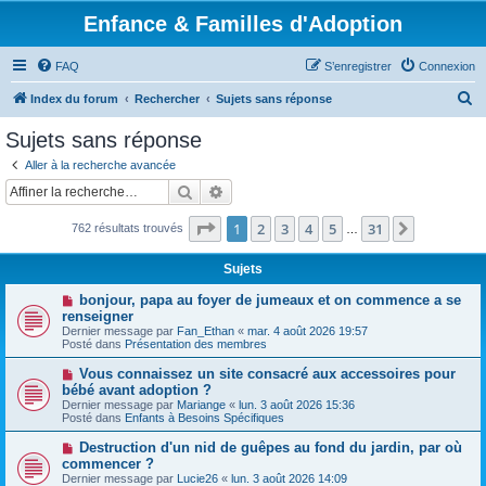
Enfance & Familles d'Adoption
FAQ
S’enregistrer
Connexion
R
Index du forum
Rechercher
Sujets sans réponse
e
Sujets sans réponse
c
Aller à la recherche avancée
h
Rechercher
Recherche avancée
e
Page
1
sur
31
1
2
3
4
5
31
Suivante
762 résultats trouvés
r
…
c
Sujets
h
N
bonjour, papa au foyer de jumeaux et on commence a se
e
o
renseigner
u
Dernier message par
Fan_Ethan
«
mar. 4 août 2026 19:57
r
v
Posté dans
Présentation des membres
e
a
N
Vous connaissez un site consacré aux accessoires pour
u
o
bébé avant adoption ?
m
u
e
Dernier message par
Mariange
«
lun. 3 août 2026 15:36
v
s
Posté dans
Enfants à Besoins Spécifiques
e
s
a
a
N
Destruction d'un nid de guêpes au fond du jardin, par où
u
g
o
commencer ?
m
e
u
e
Dernier message par
Lucie26
«
lun. 3 août 2026 14:09
v