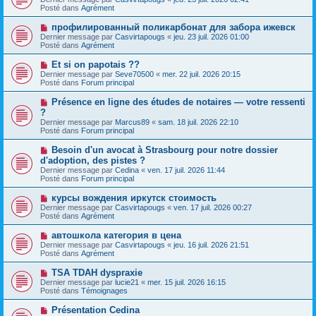
u
g
u
Posté dans
Agrément
m
e
v
e
e
N
профилированный поликарбонат для забора ижевск
s
a
o
s
Dernier message par
Casvirtapougs
«
jeu. 23 juil. 2026 01:00
u
u
a
Posté dans
Agrément
m
v
g
e
e
e
N
Et si on papotais ??
s
a
o
s
Dernier message par
Seve70500
«
mer. 22 juil. 2026 20:15
u
u
a
Posté dans
Forum principal
m
v
g
e
e
e
N
Présence en ligne des études de notaires — votre ressenti
s
a
o
s
?
u
u
a
Dernier message par
m
Marcus89
«
sam. 18 juil. 2026 22:10
v
g
Posté dans
e
Forum principal
e
e
s
a
s
N
Besoin d'un avocat à Strasbourg pour notre dossier
u
a
o
d'adoption, des pistes ?
m
g
u
e
Dernier message par
Cedina
«
ven. 17 juil. 2026 11:44
e
v
s
Posté dans
Forum principal
e
s
a
a
N
курсы вождения иркутск стоимость
u
g
o
Dernier message par
m
Casvirtapougs
«
ven. 17 juil. 2026 00:27
e
u
Posté dans
e
Agrément
v
s
e
s
N
автошкола категория в цена
a
a
o
Dernier message par
Casvirtapougs
«
jeu. 16 juil. 2026 21:51
u
g
u
Posté dans
Agrément
m
e
v
e
e
N
TSA TDAH dyspraxie
s
a
o
s
Dernier message par
lucie21
«
mer. 15 juil. 2026 16:15
u
u
a
Posté dans
Témoignages
m
v
g
e
e
e
N
Présentation Cedina
s
a