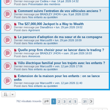
o
s
Dernier message par
Cedina
«
mar. 14 juil. 2026 14:32
u
u
a
Posté dans
Présentation des membres
m
v
g
e
e
e
N
Comment suivre l'entretien de vos véhicules anciens ?
s
a
o
s
Dernier message par
BRADLEY JHON
«
jeu. 9 juil. 2026 22:08
u
u
a
Posté dans
Nos enfants au quotidien
m
v
g
e
e
e
N
The $27,000,000 Jackpot Is a Way to Wealth
s
a
o
s
Dernier message par
DianaBrice
«
lun. 29 juin 2026 19:02
u
u
a
Posté dans
Agrément
m
v
g
e
e
e
N
Le parcours d'adoption de ma sœur et de sa compagne
s
a
o
s
Dernier message par
Marcus89
«
lun. 29 juin 2026 18:09
u
u
a
Posté dans
Nos enfants au quotidien
m
v
g
e
e
e
N
Quelle prop firm choisir pour se lancer dans le trading ?
s
a
o
s
Dernier message par
BRADLEY JHON
«
sam. 20 juin 2026 16:03
u
u
a
Posté dans
Annonces
m
v
g
e
e
e
N
Vélo électrique familial pour les trajets avec les enfants ?
s
a
o
s
Dernier message par
Marcus89
«
ven. 12 juin 2026 17:06
u
u
a
Posté dans
Nos enfants au quotidien
m
v
g
e
e
e
N
Extension de la maison pour les enfants : on se lance
s
a
o
s
enfin
u
u
a
Dernier message par
m
Marcus89
«
ven. 12 juin 2026 11:40
v
g
Posté dans
e
Nos enfants au quotidien
e
e
s
a
s
u
a
m
g
e
Page
1
sur
31
e
1
2
3
4
5
31
Suivante
762 résultats trouvés
…
s
s
a