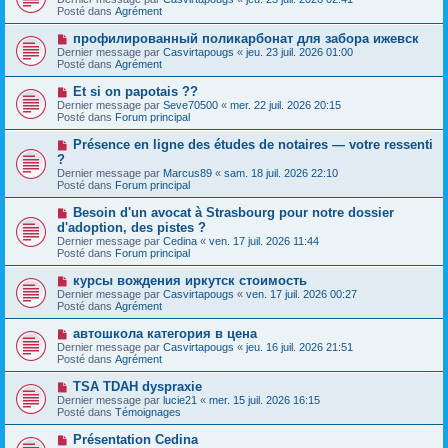
u
g
u
Posté dans
Agrément
m
e
v
e
e
N
профилированный поликарбонат для забора ижевск
s
a
o
s
Dernier message par
Casvirtapougs
«
jeu. 23 juil. 2026 01:00
u
u
a
Posté dans
Agrément
m
v
g
e
e
e
N
Et si on papotais ??
s
a
o
s
Dernier message par
Seve70500
«
mer. 22 juil. 2026 20:15
u
u
a
Posté dans
Forum principal
m
v
g
e
e
e
N
Présence en ligne des études de notaires — votre ressenti
s
a
o
s
?
u
u
a
Dernier message par
m
Marcus89
«
sam. 18 juil. 2026 22:10
v
g
Posté dans
e
Forum principal
e
e
s
a
s
N
Besoin d'un avocat à Strasbourg pour notre dossier
u
a
o
d'adoption, des pistes ?
m
g
u
e
Dernier message par
Cedina
«
ven. 17 juil. 2026 11:44
e
v
s
Posté dans
Forum principal
e
s
a
a
N
курсы вождения иркутск стоимость
u
g
o
Dernier message par
m
Casvirtapougs
«
ven. 17 juil. 2026 00:27
e
u
Posté dans
e
Agrément
v
s
e
s
N
автошкола категория в цена
a
a
o
Dernier message par
Casvirtapougs
«
jeu. 16 juil. 2026 21:51
u
g
u
Posté dans
Agrément
m
e
v
e
e
N
TSA TDAH dyspraxie
s
a
o
s
Dernier message par
lucie21
«
mer. 15 juil. 2026 16:15
u
u
a
Posté dans
Témoignages
m
v
g
e
e
e
N
Présentation Cedina
s
a