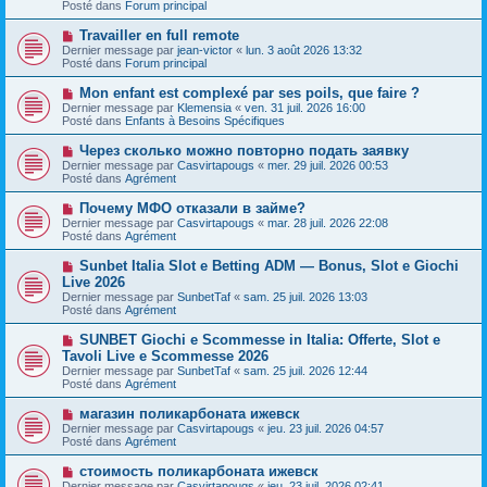
s
Posté dans
Forum principal
e
s
a
a
N
Travailler en full remote
u
g
o
Dernier message par
m
jean-victor
«
lun. 3 août 2026 13:32
e
u
Posté dans
e
Forum principal
v
s
e
s
N
Mon enfant est complexé par ses poils, que faire ?
a
a
o
Dernier message par
Klemensia
«
ven. 31 juil. 2026 16:00
u
g
u
Posté dans
Enfants à Besoins Spécifiques
m
e
v
e
e
N
Через сколько можно повторно подать заявку
s
a
o
s
Dernier message par
Casvirtapougs
«
mer. 29 juil. 2026 00:53
u
u
a
Posté dans
Agrément
m
v
g
e
e
e
N
Почему МФО отказали в займе?
s
a
o
s
Dernier message par
Casvirtapougs
«
mar. 28 juil. 2026 22:08
u
u
a
Posté dans
Agrément
m
v
g
e
e
e
N
Sunbet Italia Slot e Betting ADM — Bonus, Slot e Giochi
s
a
o
s
Live 2026
u
u
a
Dernier message par
m
SunbetTaf
«
sam. 25 juil. 2026 13:03
v
g
Posté dans
e
Agrément
e
e
s
a
s
N
SUNBET Giochi e Scommesse in Italia: Offerte, Slot e
u
a
o
Tavoli Live e Scommesse 2026
m
g
u
e
Dernier message par
SunbetTaf
«
sam. 25 juil. 2026 12:44
e
v
s
Posté dans
Agrément
e
s
a
a
N
магазин поликарбоната ижевск
u
g
o
Dernier message par
m
Casvirtapougs
«
jeu. 23 juil. 2026 04:57
e
u
Posté dans
e
Agrément
v
s
e
s
N
стоимость поликарбоната ижевск
a
a
o
Dernier message par
Casvirtapougs
«
jeu. 23 juil. 2026 02:41