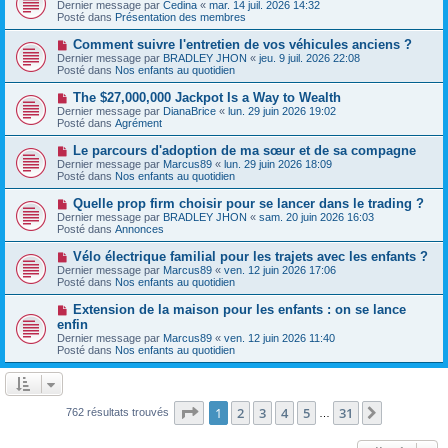
o
s
Dernier message par
Cedina
«
mar. 14 juil. 2026 14:32
u
u
a
Posté dans
Présentation des membres
m
v
g
e
e
e
N
Comment suivre l'entretien de vos véhicules anciens ?
s
a
o
s
Dernier message par
BRADLEY JHON
«
jeu. 9 juil. 2026 22:08
u
u
a
Posté dans
Nos enfants au quotidien
m
v
g
e
e
e
N
The $27,000,000 Jackpot Is a Way to Wealth
s
a
o
s
Dernier message par
DianaBrice
«
lun. 29 juin 2026 19:02
u
u
a
Posté dans
Agrément
m
v
g
e
e
e
N
Le parcours d'adoption de ma sœur et de sa compagne
s
a
o
s
Dernier message par
Marcus89
«
lun. 29 juin 2026 18:09
u
u
a
Posté dans
Nos enfants au quotidien
m
v
g
e
e
e
N
Quelle prop firm choisir pour se lancer dans le trading ?
s
a
o
s
Dernier message par
BRADLEY JHON
«
sam. 20 juin 2026 16:03
u
u
a
Posté dans
Annonces
m
v
g
e
e
e
N
Vélo électrique familial pour les trajets avec les enfants ?
s
a
o
s
Dernier message par
Marcus89
«
ven. 12 juin 2026 17:06
u
u
a
Posté dans
Nos enfants au quotidien
m
v
g
e
e
e
N
Extension de la maison pour les enfants : on se lance
s
a
o
s
enfin
u
u
a
Dernier message par
m
Marcus89
«
ven. 12 juin 2026 11:40
v
g
Posté dans
e
Nos enfants au quotidien
e
e
s
a
s
u
a
m
g
e
Page
1
sur
31
e
1
2
3
4
5
31
Suivante
762 résultats trouvés
…
s
s
a