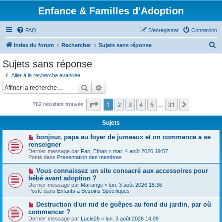
Enfance & Familles d'Adoption
FAQ
S’enregistrer
Connexion
R
Index du forum
Rechercher
Sujets sans réponse
e
Sujets sans réponse
c
Aller à la recherche avancée
h
Rechercher
Recherche avancée
e
Page
1
sur
31
1
2
3
4
5
31
Suivante
762 résultats trouvés
r
…
c
Sujets
h
N
bonjour, papa au foyer de jumeaux et on commence a se
e
o
renseigner
u
Dernier message par
Fan_Ethan
«
mar. 4 août 2026 19:57
r
v
Posté dans
Présentation des membres
e
a
N
Vous connaissez un site consacré aux accessoires pour
u
o
bébé avant adoption ?
m
u
e
Dernier message par
Mariange
«
lun. 3 août 2026 15:36
v
s
Posté dans
Enfants à Besoins Spécifiques
e
s
a
a
N
Destruction d'un nid de guêpes au fond du jardin, par où
u
g
o
commencer ?
m
e
u
e
Dernier message par
Lucie26
«
lun. 3 août 2026 14:09
v