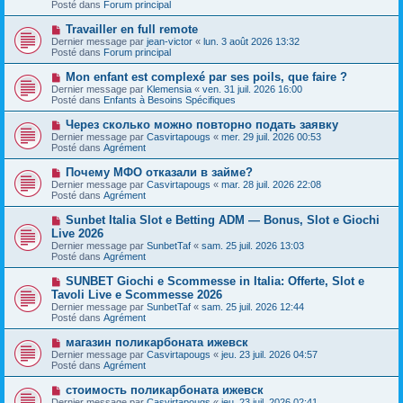
s
Posté dans
Forum principal
e
s
a
a
N
Travailler en full remote
u
g
o
Dernier message par
m
jean-victor
«
lun. 3 août 2026 13:32
e
u
Posté dans
e
Forum principal
v
s
e
s
N
Mon enfant est complexé par ses poils, que faire ?
a
a
o
Dernier message par
Klemensia
«
ven. 31 juil. 2026 16:00
u
g
u
Posté dans
Enfants à Besoins Spécifiques
m
e
v
e
e
N
Через сколько можно повторно подать заявку
s
a
o
s
Dernier message par
Casvirtapougs
«
mer. 29 juil. 2026 00:53
u
u
a
Posté dans
Agrément
m
v
g
e
e
e
N
Почему МФО отказали в займе?
s
a
o
s
Dernier message par
Casvirtapougs
«
mar. 28 juil. 2026 22:08
u
u
a
Posté dans
Agrément
m
v
g
e
e
e
N
Sunbet Italia Slot e Betting ADM — Bonus, Slot e Giochi
s
a
o
s
Live 2026
u
u
a
Dernier message par
m
SunbetTaf
«
sam. 25 juil. 2026 13:03
v
g
Posté dans
e
Agrément
e
e
s
a
s
N
SUNBET Giochi e Scommesse in Italia: Offerte, Slot e
u
a
o
Tavoli Live e Scommesse 2026
m
g
u
e
Dernier message par
SunbetTaf
«
sam. 25 juil. 2026 12:44
e
v
s
Posté dans
Agrément
e
s
a
a
N
магазин поликарбоната ижевск
u
g
o
Dernier message par
m
Casvirtapougs
«
jeu. 23 juil. 2026 04:57
e
u
Posté dans
e
Agrément
v
s
e
s
N
стоимость поликарбоната ижевск
a
a
o
Dernier message par
Casvirtapougs
«
jeu. 23 juil. 2026 02:41