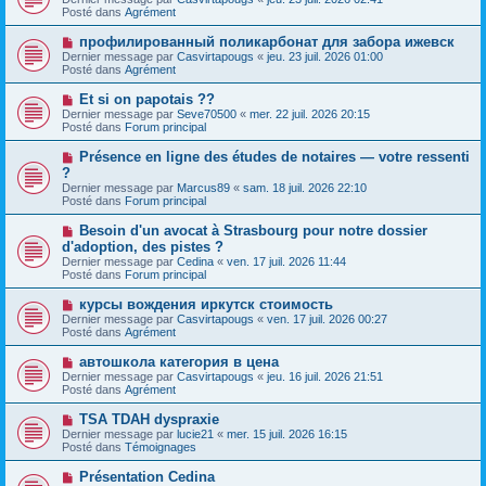
u
g
u
Posté dans
Agrément
m
e
v
e
e
N
профилированный поликарбонат для забора ижевск
s
a
o
s
Dernier message par
Casvirtapougs
«
jeu. 23 juil. 2026 01:00
u
u
a
Posté dans
Agrément
m
v
g
e
e
e
N
Et si on papotais ??
s
a
o
s
Dernier message par
Seve70500
«
mer. 22 juil. 2026 20:15
u
u
a
Posté dans
Forum principal
m
v
g
e
e
e
N
Présence en ligne des études de notaires — votre ressenti
s
a
o
s
?
u
u
a
Dernier message par
m
Marcus89
«
sam. 18 juil. 2026 22:10
v
g
Posté dans
e
Forum principal
e
e
s
a
s
N
Besoin d'un avocat à Strasbourg pour notre dossier
u
a
o
d'adoption, des pistes ?
m
g
u
e
Dernier message par
Cedina
«
ven. 17 juil. 2026 11:44
e
v
s
Posté dans
Forum principal
e
s
a
a
N
курсы вождения иркутск стоимость
u
g
o
Dernier message par
m
Casvirtapougs
«
ven. 17 juil. 2026 00:27
e
u
Posté dans
e
Agrément
v
s
e
s
N
автошкола категория в цена
a
a
o
Dernier message par
Casvirtapougs
«
jeu. 16 juil. 2026 21:51
u
g
u
Posté dans
Agrément
m
e
v
e
e
N
TSA TDAH dyspraxie
s
a
o
s
Dernier message par
lucie21
«
mer. 15 juil. 2026 16:15
u
u
a
Posté dans
Témoignages
m
v
g
e
e
e
N
Présentation Cedina
s
a