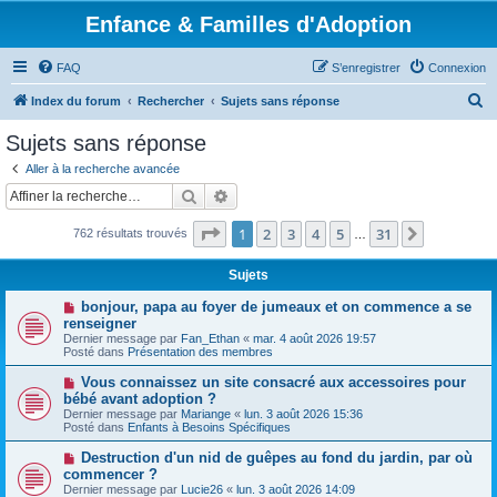
Enfance & Familles d'Adoption
FAQ
S’enregistrer
Connexion
R
Index du forum
Rechercher
Sujets sans réponse
e
Sujets sans réponse
c
Aller à la recherche avancée
h
Rechercher
Recherche avancée
e
Page
1
sur
31
1
2
3
4
5
31
Suivante
762 résultats trouvés
r
…
c
Sujets
h
N
bonjour, papa au foyer de jumeaux et on commence a se
e
o
renseigner
u
Dernier message par
Fan_Ethan
«
mar. 4 août 2026 19:57
r
v
Posté dans
Présentation des membres
e
a
N
Vous connaissez un site consacré aux accessoires pour
u
o
bébé avant adoption ?
m
u
e
Dernier message par
Mariange
«
lun. 3 août 2026 15:36
v
s
Posté dans
Enfants à Besoins Spécifiques
e
s
a
a
N
Destruction d'un nid de guêpes au fond du jardin, par où
u
g
o
commencer ?
m
e
u
e
Dernier message par
Lucie26
«
lun. 3 août 2026 14:09
v