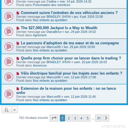
o
s
Dernier message par
Cedina
«
mar. 14 juil. 2026 14:32
u
u
a
Posté dans
Présentation des membres
m
v
g
e
e
e
N
Comment suivre l'entretien de vos véhicules anciens ?
s
a
o
s
Dernier message par
BRADLEY JHON
«
jeu. 9 juil. 2026 22:08
u
u
a
Posté dans
Nos enfants au quotidien
m
v
g
e
e
e
N
The $27,000,000 Jackpot Is a Way to Wealth
s
a
o
s
Dernier message par
DianaBrice
«
lun. 29 juin 2026 19:02
u
u
a
Posté dans
Agrément
m
v
g
e
e
e
N
Le parcours d'adoption de ma sœur et de sa compagne
s
a
o
s
Dernier message par
Marcus89
«
lun. 29 juin 2026 18:09
u
u
a
Posté dans
Nos enfants au quotidien
m
v
g
e
e
e
N
Quelle prop firm choisir pour se lancer dans le trading ?
s
a
o
s
Dernier message par
BRADLEY JHON
«
sam. 20 juin 2026 16:03
u
u
a
Posté dans
Annonces
m
v
g
e
e
e
N
Vélo électrique familial pour les trajets avec les enfants ?
s
a
o
s
Dernier message par
Marcus89
«
ven. 12 juin 2026 17:06
u
u
a
Posté dans
Nos enfants au quotidien
m
v
g
e
e
e
N
Extension de la maison pour les enfants : on se lance
s
a
o
s
enfin
u
u
a
Dernier message par
m
Marcus89
«
ven. 12 juin 2026 11:40
v
g
Posté dans
e
Nos enfants au quotidien
e
e
s
a
s
u
a
m
g
e
Page
1
sur
31
e
1
2
3
4
5
31
Suivante
762 résultats trouvés
…
s
s
a