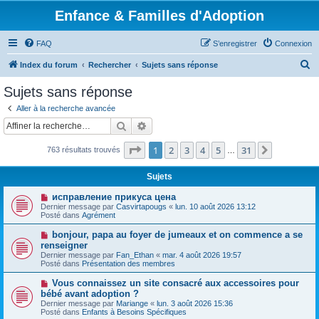
Enfance & Familles d'Adoption
FAQ
S’enregistrer
Connexion
R
Index du forum
Rechercher
Sujets sans réponse
e
Sujets sans réponse
c
Aller à la recherche avancée
h
Rechercher
Recherche avancée
e
Page
1
sur
31
1
2
3
4
5
31
Suivante
763 résultats trouvés
r
…
c
Sujets
h
N
исправление прикуса цена
e
o
Dernier message par
Casvirtapougs
«
lun. 10 août 2026 13:12
u
Posté dans
Agrément
r
v
e
N
bonjour, papa au foyer de jumeaux et on commence a se
a
o
renseigner
u
u
Dernier message par
m
Fan_Ethan
«
mar. 4 août 2026 19:57
v
Posté dans
e
Présentation des membres
e
s
a
s
N
Vous connaissez un site consacré aux accessoires pour
u
a
o
bébé avant adoption ?
m
g
u
e
Dernier message par
Mariange
«
lun. 3 août 2026 15:36
e
v
s
Posté dans
Enfants à Besoins Spécifiques
e
s