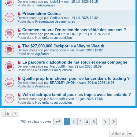
o
s
Dernier message par
lucie21
«
mer. 15 juil. 2026 16:15
u
u
a
Posté dans
Témoignages
m
v
g
e
e
e
N
Présentation Cedina
s
a
o
s
Dernier message par
Cedina
«
mar. 14 juil. 2026 14:32
u
u
a
Posté dans
Présentation des membres
m
v
g
e
e
e
N
Comment suivre l'entretien de vos véhicules anciens ?
s
a
o
s
Dernier message par
BRADLEY JHON
«
jeu. 9 juil. 2026 22:08
u
u
a
Posté dans
Nos enfants au quotidien
m
v
g
e
e
e
N
The $27,000,000 Jackpot Is a Way to Wealth
s
a
o
s
Dernier message par
DianaBrice
«
lun. 29 juin 2026 19:02
u
u
a
Posté dans
Agrément
m
v
g
e
e
e
N
Le parcours d'adoption de ma sœur et de sa compagne
s
a
o
s
Dernier message par
Marcus89
«
lun. 29 juin 2026 18:09
u
u
a
Posté dans
Nos enfants au quotidien
m
v
g
e
e
e
N
Quelle prop firm choisir pour se lancer dans le trading ?
s
a
o
s
Dernier message par
BRADLEY JHON
«
sam. 20 juin 2026 16:03
u
u
a
Posté dans
Annonces
m
v
g
e
e
e
N
Vélo électrique familial pour les trajets avec les enfants ?
s
a
o
s
Dernier message par
Marcus89
«
ven. 12 juin 2026 17:06
u
u
a
Posté dans
Nos enfants au quotidien
m
v
g
e
e
e
s
a
s
u
a
m
Page
1
sur
31
1
2
3
4
5
31
Suivante
763 résultats trouvés
g
…
e
e
s
s
Aller à
a