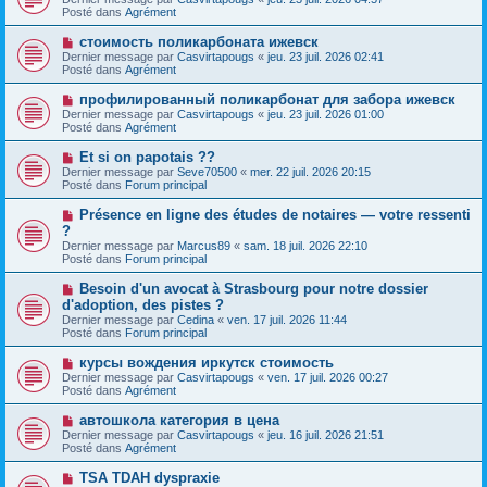
e
u
Posté dans
e
Agrément
v
s
e
s
N
стоимость поликарбоната ижевск
a
a
o
Dernier message par
Casvirtapougs
«
jeu. 23 juil. 2026 02:41
u
g
u
Posté dans
Agrément
m
e
v
e
e
N
профилированный поликарбонат для забора ижевск
s
a
o
s
Dernier message par
Casvirtapougs
«
jeu. 23 juil. 2026 01:00
u
u
a
Posté dans
Agrément
m
v
g
e
e
e
N
Et si on papotais ??
s
a
o
s
Dernier message par
Seve70500
«
mer. 22 juil. 2026 20:15
u
u
a
Posté dans
Forum principal
m
v
g
e
e
e
N
Présence en ligne des études de notaires — votre ressenti
s
a
o
s
?
u
u
a
Dernier message par
m
Marcus89
«
sam. 18 juil. 2026 22:10
v
g
Posté dans
e
Forum principal
e
e
s
a
s
N
Besoin d'un avocat à Strasbourg pour notre dossier
u
a
o
d'adoption, des pistes ?
m
g
u
e
Dernier message par
Cedina
«
ven. 17 juil. 2026 11:44
e
v
s
Posté dans
Forum principal
e
s
a
a
N
курсы вождения иркутск стоимость
u
g
o
Dernier message par
m
Casvirtapougs
«
ven. 17 juil. 2026 00:27
e
u
Posté dans
e
Agrément
v
s
e
s
N
автошкола категория в цена
a
a
o
Dernier message par
Casvirtapougs
«
jeu. 16 juil. 2026 21:51
u
g
u
Posté dans
Agrément
m
e
v
e
e
N
TSA TDAH dyspraxie
s
a