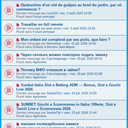
a
a
N
Destruction d'un nid de guêpes au fond du jardin, par où
u
g
o
commencer ?
m
e
u
e
Dernier message par
Lucie26
«
lun. 3 août 2026 14:09
v
s
Posté dans
Forum principal
e
s
a
a
N
Travailler en full remote
u
g
o
Dernier message par
m
jean-victor
«
lun. 3 août 2026 13:32
e
u
Posté dans
e
Forum principal
v
s
e
s
N
Mon enfant est complexé par ses poils, que faire ?
a
a
o
Dernier message par
Klemensia
«
ven. 31 juil. 2026 16:00
u
g
u
Posté dans
Enfants à Besoins Spécifiques
m
e
v
e
e
N
Через сколько можно повторно подать заявку
s
a
o
s
Dernier message par
Casvirtapougs
«
mer. 29 juil. 2026 00:53
u
u
a
Posté dans
Agrément
m
v
g
e
e
e
N
Почему МФО отказали в займе?
s
a
o
s
Dernier message par
Casvirtapougs
«
mar. 28 juil. 2026 22:08
u
u
a
Posté dans
Agrément
m
v
g
e
e
e
N
Sunbet Italia Slot e Betting ADM — Bonus, Slot e Giochi
s
a
o
s
Live 2026
u
u
a
Dernier message par
m
SunbetTaf
«
sam. 25 juil. 2026 13:03
v
g
Posté dans
e
Agrément
e
e
s
a
s
N
SUNBET Giochi e Scommesse in Italia: Offerte, Slot e
u
a
o
Tavoli Live e Scommesse 2026
m
g
u
e
Dernier message par
SunbetTaf
«
sam. 25 juil. 2026 12:44
e
v
s
Posté dans
Agrément
e
s
a
a
N
магазин поликарбоната ижевск
u
g
o
Dernier message par
m
Casvirtapougs
«
jeu. 23 juil. 2026 04:57