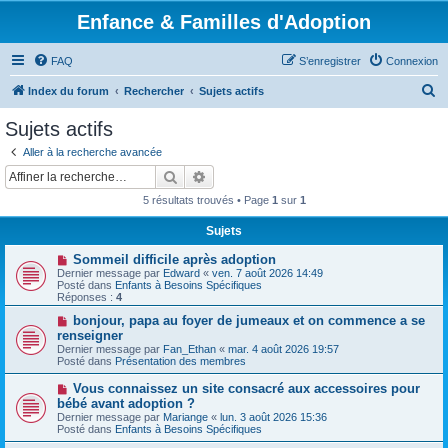
Enfance & Familles d'Adoption
FAQ
S’enregistrer
Connexion
R
Index du forum
Rechercher
Sujets actifs
e
Sujets actifs
c
Aller à la recherche avancée
h
Rechercher
Recherche avancée
e
5 résultats trouvés • Page
1
sur
1
r
Sujets
c
N
Sommeil difficile après adoption
h
o
Dernier message par
Edward
«
ven. 7 août 2026 14:49
u
e
Posté dans
Enfants à Besoins Spécifiques
v
Réponses :
4
e
r
a
N
bonjour, papa au foyer de jumeaux et on commence a se
u
o
renseigner
m
u
Dernier message par
Fan_Ethan
«
mar. 4 août 2026 19:57
e
v
Posté dans
Présentation des membres
s
e
s
a
N
Vous connaissez un site consacré aux accessoires pour
a
u
o
g
bébé avant adoption ?
m
u
e
e
Dernier message par
Mariange
«
lun. 3 août 2026 15:36
v
s
Posté dans
Enfants à Besoins Spécifiques
e
s
a