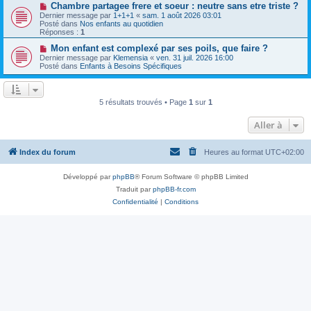
a
N
Chambre partagee frere et soeur : neutre sans etre triste ?
u
g
o
Dernier message par
m
1+1+1
«
sam. 1 août 2026 03:01
e
u
Posté dans
e
Nos enfants au quotidien
v
Réponses :
s
1
e
s
a
N
Mon enfant est complexé par ses poils, que faire ?
a
u
o
g
Dernier message par
Klemensia
«
ven. 31 juil. 2026 16:00
m
u
e
Posté dans
Enfants à Besoins Spécifiques
e
v
s
e
s
a
a
u
5 résultats trouvés • Page
1
sur
1
g
m
e
e
s
Aller à
s
a
g
Index du forum
Heures au format
UTC+02:00
e
Développé par
phpBB
® Forum Software © phpBB Limited
Traduit par
phpBB-fr.com
Confidentialité
|
Conditions