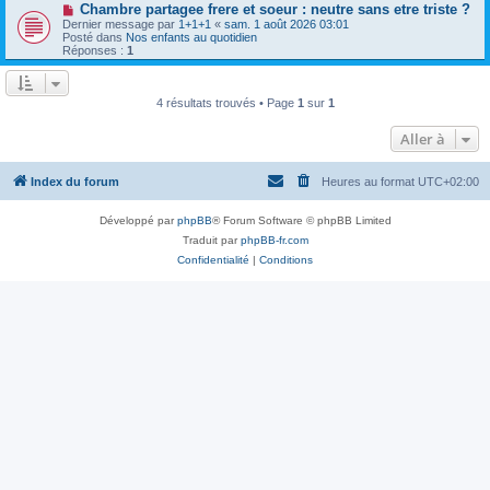
a
N
Chambre partagee frere et soeur : neutre sans etre triste ?
u
g
o
Dernier message par
m
1+1+1
«
sam. 1 août 2026 03:01
e
u
Posté dans
e
Nos enfants au quotidien
v
Réponses :
s
1
e
s
a
a
u
g
m
e
4 résultats trouvés • Page
1
sur
1
e
s
Aller à
s
a
g
e
Index du forum
Heures au format
UTC+02:00
Développé par
phpBB
® Forum Software © phpBB Limited
Traduit par
phpBB-fr.com
Confidentialité
|
Conditions