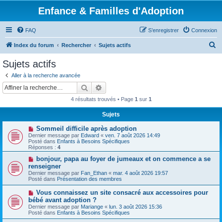
Enfance & Familles d'Adoption
FAQ
S’enregistrer
Connexion
R
Index du forum
Rechercher
Sujets actifs
e
Sujets actifs
c
Aller à la recherche avancée
h
Rechercher
Recherche avancée
e
4 résultats trouvés • Page
1
sur
1
r
Sujets
c
N
Sommeil difficile après adoption
h
o
Dernier message par
Edward
«
ven. 7 août 2026 14:49
u
e
Posté dans
Enfants à Besoins Spécifiques
v
Réponses :
4
e
r
a
N
bonjour, papa au foyer de jumeaux et on commence a se
u
o
renseigner
m
u
Dernier message par
Fan_Ethan
«
mar. 4 août 2026 19:57
e
v
Posté dans
Présentation des membres
s
e
s
a
N
Vous connaissez un site consacré aux accessoires pour
a
u
o
g
bébé avant adoption ?
m
u
e
e
Dernier message par
Mariange
«
lun. 3 août 2026 15:36
v
s
Posté dans
Enfants à Besoins Spécifiques
e
s
a