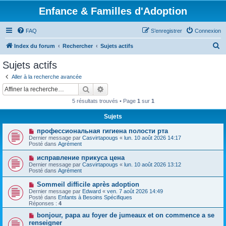
Enfance & Familles d'Adoption
FAQ
S’enregistrer
Connexion
R
Index du forum
Rechercher
Sujets actifs
e
Sujets actifs
c
Aller à la recherche avancée
h
Rechercher
Recherche avancée
e
5 résultats trouvés • Page
1
sur
1
r
Sujets
c
N
профессиональная гигиена полости рта
h
o
Dernier message par
Casvirtapougs
«
lun. 10 août 2026 14:17
u
e
Posté dans
Agrément
v
e
r
N
исправление прикуса цена
a
o
Dernier message par
Casvirtapougs
«
lun. 10 août 2026 13:12
u
u
Posté dans
Agrément
m
v
e
e
N
Sommeil difficile après adoption
s
a
o
s
Dernier message par
Edward
«
ven. 7 août 2026 14:49
u
u
a
Posté dans
Enfants à Besoins Spécifiques
m
v
g
Réponses :
4
e
e
e
s
a
N
bonjour, papa au foyer de jumeaux et on commence a se
s
u
o
renseigner
a
m
u