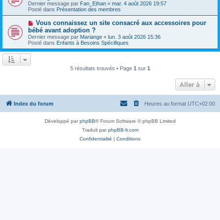
g
Dernier message par
Fan_Ethan
«
mar. 4 août 2026 19:57
e
v
e
Posté dans
Présentation des membres
s
e
s
a
N
Vous connaissez un site consacré aux accessoires pour
a
u
o
g
bébé avant adoption ?
m
u
e
e
Dernier message par
Mariange
«
lun. 3 août 2026 15:36
v
s
Posté dans
Enfants à Besoins Spécifiques
e
s
a
a
u
g
m
e
5 résultats trouvés • Page
1
sur
1
e
s
s
Aller à
a
g
e
Index du forum
Heures au format
UTC+02:00
Développé par
phpBB
® Forum Software © phpBB Limited
Traduit par
phpBB-fr.com
Confidentialité
|
Conditions