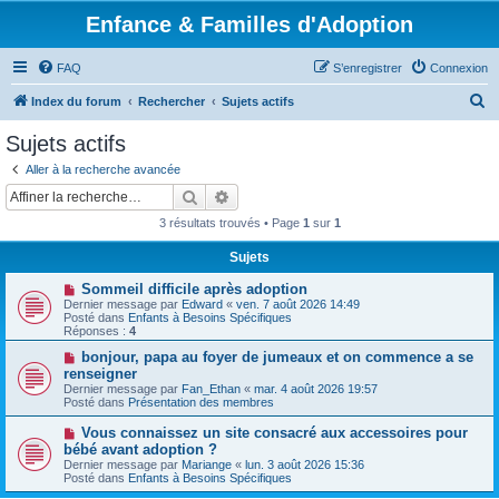
Enfance & Familles d'Adoption
FAQ
S’enregistrer
Connexion
R
Index du forum
Rechercher
Sujets actifs
e
Sujets actifs
c
Aller à la recherche avancée
h
Rechercher
Recherche avancée
e
3 résultats trouvés • Page
1
sur
1
r
Sujets
c
N
Sommeil difficile après adoption
h
o
Dernier message par
Edward
«
ven. 7 août 2026 14:49
u
e
Posté dans
Enfants à Besoins Spécifiques
v
Réponses :
4
e
r
a
N
bonjour, papa au foyer de jumeaux et on commence a se
u
o
renseigner
m
u
Dernier message par
Fan_Ethan
«
mar. 4 août 2026 19:57
e
v
Posté dans
Présentation des membres
s
e
s
a
N
Vous connaissez un site consacré aux accessoires pour
a
u
o
g
bébé avant adoption ?
m
u
e
e
Dernier message par
Mariange
«
lun. 3 août 2026 15:36
v
s
Posté dans
Enfants à Besoins Spécifiques
e
s
a