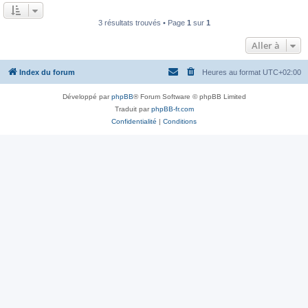
a
u
g
m
e
3 résultats trouvés • Page
1
sur
1
e
s
s
Aller à
a
g
e
Index du forum
Heures au format
UTC+02:00
Développé par
phpBB
® Forum Software © phpBB Limited
Traduit par
phpBB-fr.com
Confidentialité
|
Conditions