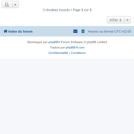
a
u
g
m
e
3 résultats trouvés • Page
1
sur
1
e
s
s
Aller à
a
g
e
Index du forum
Heures au format
UTC+02:00
Développé par
phpBB
® Forum Software © phpBB Limited
Traduit par
phpBB-fr.com
Confidentialité
|
Conditions