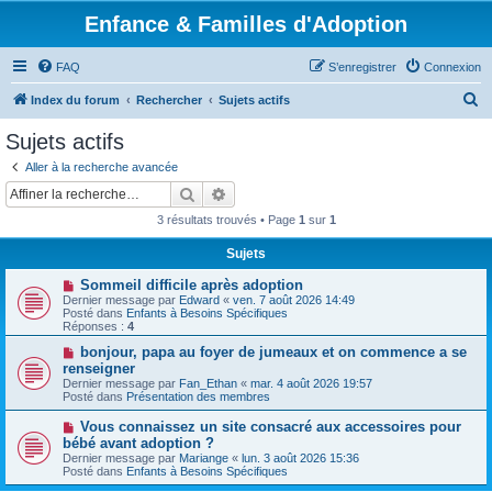
Enfance & Familles d'Adoption
FAQ
S’enregistrer
Connexion
R
Index du forum
Rechercher
Sujets actifs
e
Sujets actifs
c
Aller à la recherche avancée
h
Rechercher
Recherche avancée
e
3 résultats trouvés • Page
1
sur
1
r
Sujets
c
N
Sommeil difficile après adoption
h
o
Dernier message par
Edward
«
ven. 7 août 2026 14:49
u
e
Posté dans
Enfants à Besoins Spécifiques
v
Réponses :
4
e
r
a
N
bonjour, papa au foyer de jumeaux et on commence a se
u
o
renseigner
m
u
Dernier message par
Fan_Ethan
«
mar. 4 août 2026 19:57
e
v
Posté dans
Présentation des membres
s
e
s
a
N
Vous connaissez un site consacré aux accessoires pour
a
u
o
g
bébé avant adoption ?
m
u
e
e
Dernier message par
Mariange
«
lun. 3 août 2026 15:36
v
s
Posté dans
Enfants à Besoins Spécifiques
e
s
a