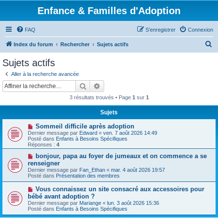
Enfance & Familles d'Adoption
FAQ
S’enregistrer
Connexion
R
Index du forum
Rechercher
Sujets actifs
e
Sujets actifs
c
Aller à la recherche avancée
h
Rechercher
Recherche avancée
e
3 résultats trouvés • Page
1
sur
1
r
Sujets
c
N
Sommeil difficile après adoption
h
o
Dernier message par
Edward
«
ven. 7 août 2026 14:49
u
e
Posté dans
Enfants à Besoins Spécifiques
v
Réponses :
4
e
r
a
N
bonjour, papa au foyer de jumeaux et on commence a se
u
o
renseigner
m
u
Dernier message par
Fan_Ethan
«
mar. 4 août 2026 19:57
e
v
Posté dans
Présentation des membres
s
e
s
a
N
Vous connaissez un site consacré aux accessoires pour
a
u
o
g
bébé avant adoption ?
m
u
e
e
Dernier message par
Mariange
«
lun. 3 août 2026 15:36
v
s
Posté dans
Enfants à Besoins Spécifiques
e
s
a