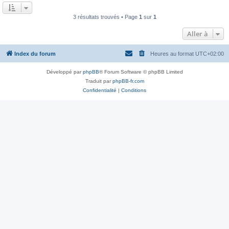
a
u
g
m
e
3 résultats trouvés • Page
1
sur
1
e
s
s
Aller à
a
g
e
Index du forum
Heures au format
UTC+02:00
Développé par
phpBB
® Forum Software © phpBB Limited
Traduit par
phpBB-fr.com
Confidentialité
|
Conditions