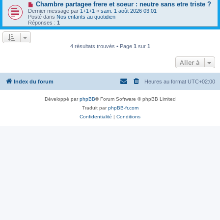
a
N
Chambre partagee frere et soeur : neutre sans etre triste ?
u
g
o
Dernier message par
m
1+1+1
«
sam. 1 août 2026 03:01
e
u
Posté dans
e
Nos enfants au quotidien
v
Réponses :
s
1
e
s
a
a
u
g
m
e
4 résultats trouvés • Page
1
sur
1
e
s
Aller à
s
a
g
e
Index du forum
Heures au format
UTC+02:00
Développé par
phpBB
® Forum Software © phpBB Limited
Traduit par
phpBB-fr.com
Confidentialité
|
Conditions