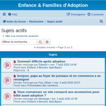
Enfance & Familles d'Adoption
FAQ
S’enregistrer
Connexion
R
Index du forum
Rechercher
Sujets actifs
e
Sujets actifs
c
Aller à la recherche avancée
h
Rechercher
Recherche avancée
e
4 résultats trouvés • Page
1
sur
1
r
Sujets
c
N
Sommeil difficile après adoption
h
o
Dernier message par
Edward
«
ven. 7 août 2026 14:49
u
e
Posté dans
Enfants à Besoins Spécifiques
v
Réponses :
4
e
r
a
N
bonjour, papa au foyer de jumeaux et on commence a se
u
o
renseigner
m
u
Dernier message par
Fan_Ethan
«
mar. 4 août 2026 19:57
e
v
Posté dans
Présentation des membres
s
e
s
a
N
Vous connaissez un site consacré aux accessoires pour
a
u
o
g
bébé avant adoption ?
m
u
e
e
Dernier message par
Mariange
«
lun. 3 août 2026 15:36
v
s
Posté dans
Enfants à Besoins Spécifiques
e
s
a