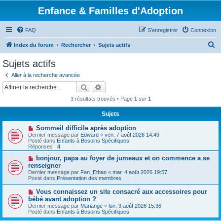
Enfance & Familles d'Adoption
FAQ
S’enregistrer
Connexion
R
Index du forum
Rechercher
Sujets actifs
e
Sujets actifs
c
Aller à la recherche avancée
h
Rechercher
Recherche avancée
e
3 résultats trouvés • Page
1
sur
1
r
Sujets
c
N
Sommeil difficile après adoption
h
o
Dernier message par
Edward
«
ven. 7 août 2026 14:49
u
e
Posté dans
Enfants à Besoins Spécifiques
v
Réponses :
4
e
r
a
N
bonjour, papa au foyer de jumeaux et on commence a se
u
o
renseigner
m
u
Dernier message par
Fan_Ethan
«
mar. 4 août 2026 19:57
e
v
Posté dans
Présentation des membres
s
e
s
a
N
Vous connaissez un site consacré aux accessoires pour
a
u
o
g
bébé avant adoption ?
m
u
e
e
Dernier message par
Mariange
«
lun. 3 août 2026 15:36
v
s
Posté dans
Enfants à Besoins Spécifiques
e
s
a