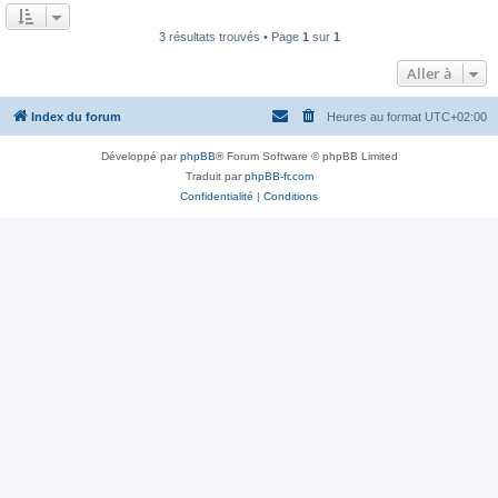
a
u
g
m
e
3 résultats trouvés • Page
1
sur
1
e
s
s
Aller à
a
g
e
Index du forum
Heures au format
UTC+02:00
Développé par
phpBB
® Forum Software © phpBB Limited
Traduit par
phpBB-fr.com
Confidentialité
|
Conditions