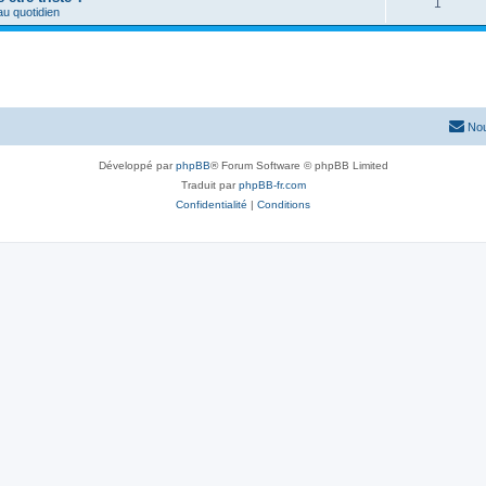
1
u quotidien
Nou
Développé par
phpBB
® Forum Software © phpBB Limited
Traduit par
phpBB-fr.com
Confidentialité
|
Conditions