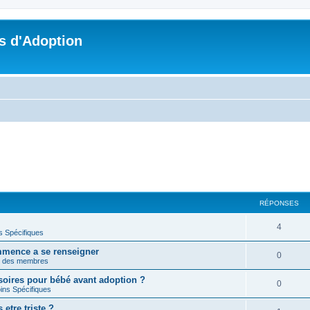
s d'Adoption
RÉPONSES
4
s Spécifiques
mmence a se renseigner
0
n des membres
soires pour bébé avant adoption ?
0
ins Spécifiques
etre triste ?