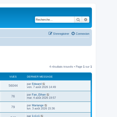
Rechercher
Recherche avancé
S’enregistrer
Connexion
4 résultats trouvés • Page
1
sur
1
VUES
DERNIER MESSAGE
par
Edward
56044
ven. 7 août 2026 14:49
par
Fan_Ethan
76
mar. 4 août 2026 19:57
par
Mariange
79
lun. 3 août 2026 15:36
par
1+1+1