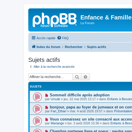
Enfance & Famille
Le Forum
Accès rapide
FAQ
Index du forum
Rechercher
Sujets actifs
Sujets actifs
Aller à la recherche avancée
Rechercher
Recherche avancée
SUJETS
N
Sommeil difficile après adoption
o
par
Ursule
»
jeu. 22 mai 2025 13:17
» dans
Enfants à Besoin
u
v
N
bonjour, papa au foyer de jumeaux et on co
e
o
par
Fan_Ethan
»
mar. 4 août 2026 19:57
» dans
Présentatio
a
u
u
v
N
Vous connaissez un site consacré aux acces
m
e
o
e
par
Mariange
»
lun. 3 août 2026 15:36
» dans
Enfants à Beso
a
u
s
u
v
s
N
Chambre partagee frere et soeur : neutre sans 
m