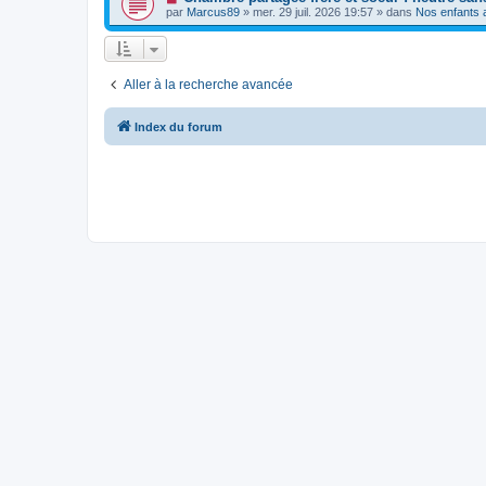
e
a
o
e
par
Marcus89
»
mer. 29 juil. 2026 19:57
» dans
Nos enfants a
a
g
u
s
u
e
v
s
m
e
a
e
a
g
s
u
e
s
Aller à la recherche avancée
m
a
e
g
s
e
s
Index du forum
a
g
e