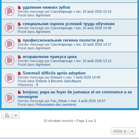
v
g
e
e
e
N
удаление нижних зубов
s
a
o
s
Dernier message par
Casvirtapougs
«
lun. 10 août 2026 15:16
u
u
a
Posté dans
Agrément
m
v
g
e
e
e
N
специальная оценка условий труда обучение
s
a
o
s
Dernier message par
Casvirtapougs
«
lun. 10 août 2026 14:46
u
u
a
Posté dans
Agrément
m
v
g
e
e
e
N
профессиональная гигиена полости рта
s
a
o
s
Dernier message par
Casvirtapougs
«
lun. 10 août 2026 14:17
u
u
a
Posté dans
Agrément
m
v
g
e
e
e
N
исправление прикуса цена
s
a
o
s
Dernier message par
Casvirtapougs
«
lun. 10 août 2026 13:12
u
u
a
Posté dans
Agrément
m
v
g
e
e
e
N
Sommeil difficile après adoption
s
a
o
s
Dernier message par
Edward
«
ven. 7 août 2026 14:49
u
u
a
Posté dans
Enfants à Besoins Spécifiques
m
v
g
Réponses :
4
e
e
e
s
a
N
bonjour, papa au foyer de jumeaux et on commence a se
s
u
o
renseigner
a
m
u
g
Dernier message par
Fan_Ethan
«
mar. 4 août 2026 19:57
e
v
e
Posté dans
Présentation des membres
s
e
s
a
a
u
g
m
e
10 résultats trouvés • Page
1
sur
1
e
s
s
Aller à
a
g