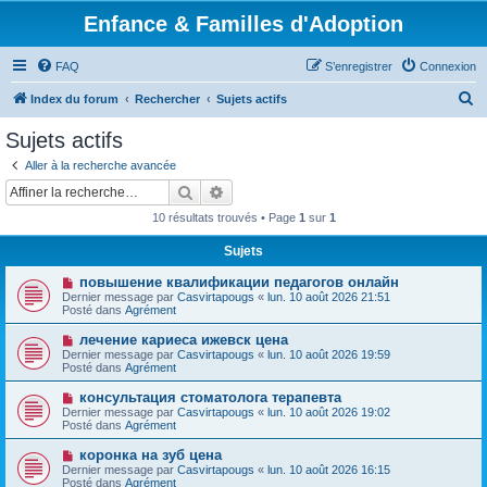
Enfance & Familles d'Adoption
FAQ
S’enregistrer
Connexion
R
Index du forum
Rechercher
Sujets actifs
e
Sujets actifs
c
Aller à la recherche avancée
h
Rechercher
Recherche avancée
e
10 résultats trouvés • Page
1
sur
1
r
Sujets
c
N
повышение квалификации педагогов онлайн
h
o
Dernier message par
Casvirtapougs
«
lun. 10 août 2026 21:51
u
e
Posté dans
Agrément
v
e
r
N
лечение кариеса ижевск цена
a
o
Dernier message par
Casvirtapougs
«
lun. 10 août 2026 19:59
u
u
Posté dans
Agrément
m
v
e
e
N
консультация стоматолога терапевта
s
a
o
s
Dernier message par
Casvirtapougs
«
lun. 10 août 2026 19:02
u
u
a
Posté dans
Agrément
m
v
g
e
e
e
N
коронка на зуб цена
s
a
o
s
Dernier message par
Casvirtapougs
«
lun. 10 août 2026 16:15
u
u
a
Posté dans
Agrément
m